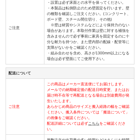
・設置は必ず床面との水平を保ってください。
・本製品は転倒防止のため壁固定を行います。壁
の種類を確認しご注文ください。(コンクリート、
ボード壁、スチール間仕切り、その他)
※壁は材質やシステムなどにより保持力のない
ご注意
場合があります。本取付作業は壁に対する補強を
含みませんので必ず事前に家具を固定するのに十
分な耐力を持つか、また壁内部の配線・配管等に
支障がないかをご確認ください。
・組み合わせを含め、高さが1300mm以上になる
場合は必ず壁面にてご使用下さい。
配送について
この商品はメーカー直送便にてお届けします。
メールでの納期確定後の配送日時変更、またはお
届け時不在等で再配送となる場合は別途費用が発
生いたします。
ご注意
あらかじめ商品のサイズと搬入経路の幅をご確認
ください。搬入条件については「搬送について」
の画像をご確認ください。
配送詳細については必ず
こちら
をご確認くださ
い。
複数注文や出荷量の多い時期などはさらにお時間