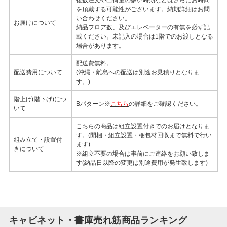
を頂戴する可能性がございます。納期詳細はお問
い合わせください。
お届けについて
納品フロア数、及びエレベーターの有無を必ず記
載ください。未記入の場合は1階でのお渡しとなる
場合があります。
配送費無料。
配送費用について
(沖縄・離島への配送は別途お見積りとなりま
す。)
階上げ(階下げ)につ
Bパターン※
こちら
の詳細をご確認ください。
いて
こちらの商品は組立設置付きでのお届けとなりま
す。(開梱・組立設置・梱包材回収まで無料で行い
組み立て・設置付
ます)
きについて
※組立不要の場合は事前にご連絡をお願い致しま
す(納品日以降の変更は別途費用が発生致します)
キャビネット・書庫売れ筋商品ランキング