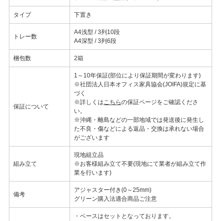
タイプ
下置き
A4浅型 / 3列10段
トレー数
A4深型 / 3列6段
梱包数
2箱
1～10年保証(部位により保証期間が変わります)
※社団法人日本オフィス家具協会(JOIFA)規定に基
づく
※詳しくは
こちら
の保証ページをご確認くださ
保証について
い。
※沖縄・離島などの一部地域では発送後に発生し
た不良・傷などによる返品・交換は承れない場合
がございます
現地組立品
組み立て
※お客様組み立て不要(現地にて業者が組み立て作
業を行います)
アジャスター付き(0～25mm)
備考
グリーン購入法適合商品ご注意
・ベースはセットとなっております。