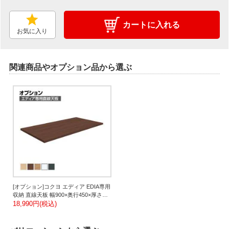
カートに入れる
お気に入り
関連商品やオプション品から選ぶ
[オプション]コクヨ エディア EDIA専用
収納 直線天板 幅900×奥行450×厚さ
20mm BWUT-W9
18,990円(税込)