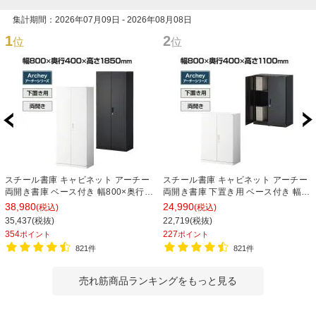
集計期間：2026年07月09日 - 2026年08月08日
1
2
位
位
スチール書庫 キャビネット アーチー
スチール書庫 キャビネット アーチー
両開き書庫 ベース付き 幅800×奥行
両開き書庫 下置き用 ベース付き 幅
400×高さ1850mm
800×奥行400×高さ1100mm
38,980
24,990
(税込)
(税込)
35,437(税抜)
22,719(税抜)
354
227
ポイント
ポイント
821件
821件
売れ筋商品ランキングをもっと見る