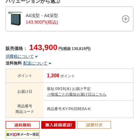
バリエーションから選ぶ
A4浅型・A4深型
143,900円(税込)
143,900
販売価格：
円(税抜 130,819円)
消費税について
送料無料
配送について
1,308
ポイント
ポイント
最短 09/16(水) お届け予定
お届け日
⇒地域ごとの最短お届け日はこちら
商品番号
商品番号:KY-PA359E6A-K
商品コード