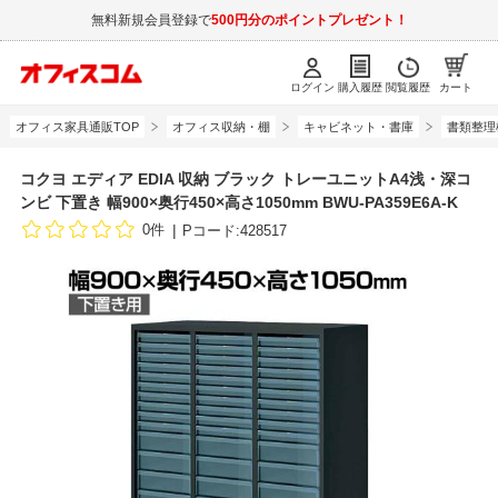
無料新規会員登録で
500円分のポイントプレゼント！
ログイン
購入履歴
閲覧履歴
カート
オフィス家具通販TOP
オフィス収納・棚
キャビネット・書庫
書類整理
コクヨ エディア EDIA 収納 ブラック トレーユニットA4浅・深コ
ンビ 下置き 幅900×奥行450×高さ1050mm BWU-PA359E6A-K
0件
Pコード:428517