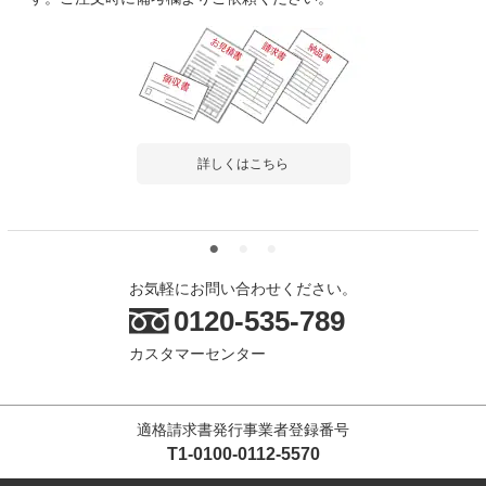
ビング椅子 食卓椅子 おしゃれ シンプル 黒
ブラック 椅子 モダン レザーチェア 店舗 待
2.0
合室 バックヤード
レビュー数
1
件
平均評価
2.0
詳しくはこちら
2026-02-17
ご購入者様
購入確認済み
美容室の待合
座面の裏のネジ穴が一台生地が張られたままでその部分をカッタ
お気軽にお問い合わせください。
ーで切ってネジ穴を出し...
もっと見る
0120-535-789
カスタマーセンター
商品を見る
すべてのお客様のコメント見る
適格請求書発行事業者登録番号
ヘンリー ダイニングチェア ブラウン 木製
T1-0100-0112-5570
天然木 椅子 食卓椅子 北欧 カフェ風
5.0