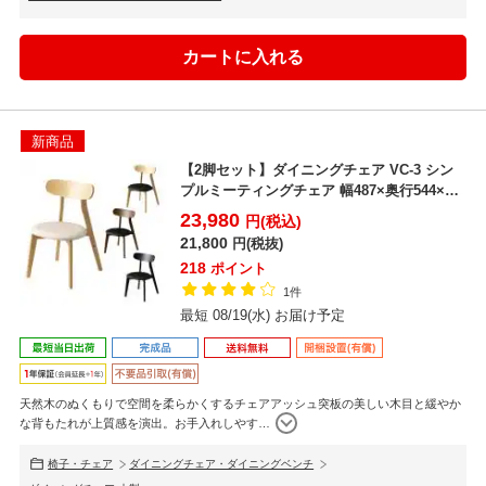
新商品
【2脚セット】ダイニングチェア VC-3 シン
プルミーティングチェア 幅487×奥行544×座
面高さ...
23,980
円(税込)
21,800
円(税抜)
218
ポイント
1件
最短 08/19(水) お届け予定
天然木のぬくもりで空間を柔らかくするチェアアッシュ突板の美しい木目と緩やか
な背もたれが上質感を演出。お手入れしやす
…
椅子・チェア
ダイニングチェア・ダイニングベンチ