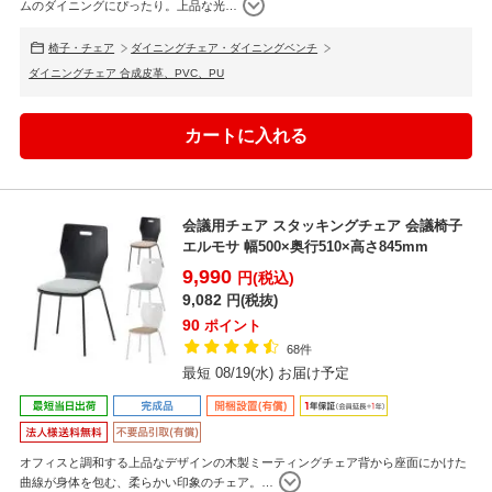
ムのダイニングにぴったり。上品な光
…
椅子・チェア
ダイニングチェア・ダイニングベンチ
ダイニングチェア 合成皮革、PVC、PU
会議用チェア スタッキングチェア 会議椅子
エルモサ 幅500×奥行510×高さ845mm
9,990
円(税込)
9,082
円(税抜)
90
ポイント
68件
最短 08/19(水) お届け予定
オフィスと調和する上品なデザインの木製ミーティングチェア背から座面にかけた
曲線が身体を包む、柔らかい印象のチェア。
…