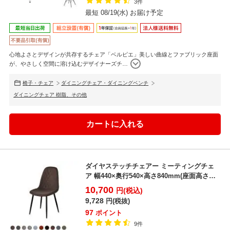
3件
最短 08/19(水) お届け予定
心地よさとデザインが共存するチェア「ベルピエ」美しい曲線とファブリック座面
が、やさしく空間に溶け込むデザイナーズチ
…
椅子・チェア
ダイニングチェア・ダイニングベンチ
ダイニングチェア 樹脂、その他
ダイヤステッチチェアー ミーティングチェ
ア 幅440×奥行540×高さ840mm(座面高さ
420mm...
10,700
円(税込)
9,728
円(税抜)
97
ポイント
9件