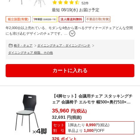
52件
最短 08/19(水) お届け予定
年2,000台以上売れている、モダンな4色から選べるデザイナーズチェアどんな空間
にも溶け込むデザインのチェアです。
…
椅子・チェア
ダイニングチェア・ダイニングベンチ
ダイニングチェア 樹脂、その他
【4脚セット】会議用チェア スタッキングチ
ェア 会議椅子 エルモサ 幅500×奥行510×高
さ845...
35,960
円(税込)
32,691
円(税抜)
セット
1脚あたり
8,990
円(税込)
割 引
単品より
1,000
円OFF
326
ポイント