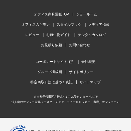
レビュー数
1
件
オフィス家具通販TOP
ショールーム
平均評価
5.0
オフィスのギモン
スタイルブック
メディア掲載
レビュー
お買い物ガイド
デジタルカタログ
2023-07-14
お見積り依頼
お問い合わせ
ご購入者様
購入確認済み
聖堂
コーポレートサイト
会社概要
聖堂
グループ構成図
サイトポリシー
特定商取引法に基づく表記
サイトマップ
商品を見る
すべてのお客様のコメント見る
東京都千代田区九段北4-1-7 九段センタービル7F
法人向けオフィス家具（デスク、チェア、スチールロッカー、書庫）オフィスコム
【4脚セット】【完成品】スタッキングチ
ェア ミーティングチェア プライウッドチ
ェア アメーボ 幅530×奥行500×高さ835mm
椅子 チェア 会議室 休憩室 応接 ラウンジチ
4.5
ェア ロビー おしゃれ 木製 会議用チェア