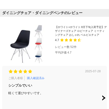
ダイニングチェア・ダイニングベンチのレビュー
【ホワイト×ホワイト:8月下旬入荷予定】デ
ザイナーズチェア ロビーチェア ミーティ
ングチェア おしゃれ ベルピエチェア
4.7
レビュー数
52
件
平均評価
4.7
2025-07-28
ご購入者様
購入確認済み
ご購
シンプルでいい
会社
軽くて運びやすいです。
品質