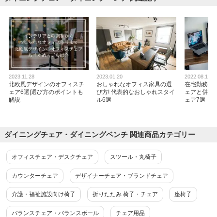
しっかりしていて、安心して使えてます。
店舗
何店
2023.11.28
2023.01.20
2022.08.19
北欧風デザインのオフィスチ
おしゃれなオフィス家具の選
在宅勤務が捗
ェア6選|選び方のポイントも
び方! 代表的なおしゃれスタイ
ェアと併用
商品を見る
解説
ル6選
ェア7選
すべてのお客様のコメント見る
ダイニングチェア・ダイニングベンチ 関連商品カテゴリー
ベルピエチェア デザイナーズチェア ロビ
ーチェア ミーティングチェア おしゃれ 会
議用チェア 幅480×奥行530×高さ855mm 会
オフィスチェア・デスクチェア
スツール・丸椅子
議椅子 ファブリック
4.7
レビュー数
3
件
カウンターチェア
デザイナーチェア・ブランドチェア
平均評価
4.7
介護・福祉施設向け椅子
折りたたみ 椅子・チェア
座椅子
バランスチェア・バランスボール
チェア用品