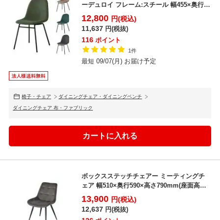
ーデュロイ フレーム:スチール 幅455×奥行
560×座...
12,800
円(税込)
11,637
円(税抜)
116
ポイント
1件
最短 09/07(月) お届け予定
椅子・チェア
ダイニングチェア・ダイニングベンチ
ダイニングチェア 布・ファブリック
ボックスステッチチェアー ミーティングチ
ェア 幅510×奥行590×高さ790mm(座面高さ
420m...
13,900
円(税込)
12,637
円(税抜)