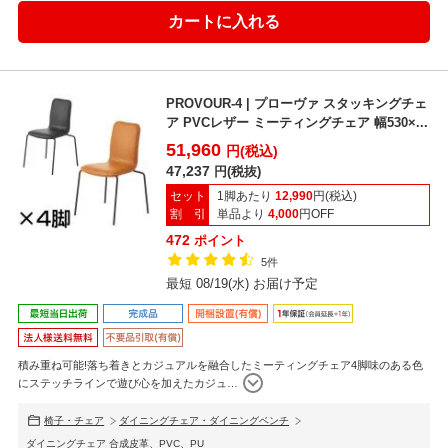
PROVOUR-4 | プローヴァ スタッキングチェ
ア PVCレザー ミーティングチェア 幅530×...
51,960
円(税込)
47,237
円(税抜)
セット
1脚あたり
12,990
円(税込)
割 引
単品より
4,000
円OFF
472
ポイント
5件
最短 08/19(水) お届け予定
積み重ね可能!落ち着きとカジュアルを融合したミーティングチェア4脚味のある色
にステッチラインで遊び心を加えたカジュ
…
椅子・チェア
ダイニングチェア・ダイニングベンチ
ダイニングチェア 合成皮革、PVC、PU