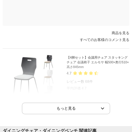
商品を見る
すべてのお客様のコメント見る
【4脚セット】会議用チェア スタッキング
チェア 会議椅子 エルモサ 幅500×奥行510×
高さ845mm
4.7
レビュー数
68
件
平均評価
4.7
2026-08-02
ご購入者様
購入確認済み
ご購
スタッキングチェア
リピ
ダイニングチェア・ダイニングベンチ 関連記事