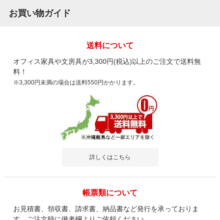
お買い物ガイド
2026-04-20
送料について
ご購入者様
購入確認済み
ご購
オフィス家具や文房具が3,300円(税込)以上のご注文で送料無
良かったです
会議
料！
ちょっとネジがはまりづらかったけど商品は良かったです。
高見
※3,300円未満の場合は送料550円かかります。
詳しくはこちら
商品を見る
すべてのお客様のコメント見る
帳票類について
お見積書、領収書、請求書、納品書など発行を承っておりま
【2脚セット】ダイニングチェア オーヴ
ORV 肘付き 椅子 モダン アームチェア リ
す。ご注文時に備考欄よりご依頼ください。