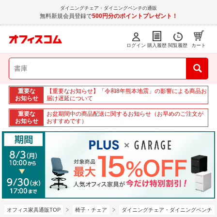
ダイニングチェア・ダイニングベンチの通販
無料新規会員登録で
500円分のポイントプレゼント！
ログイン
購入履歴
閲覧履歴
カート
重要な
【重要なお知らせ】「令和8年熊本地震」の影響による商品お
お知らせ
届け遅延について
重要な
お盆期間中の商品配送に関するお知らせ（お早めのご注文が
お知らせ
おすすめです）
オフィス家具通販TOP
椅子・チェア
ダイニングチェア・ダイニングベンチ