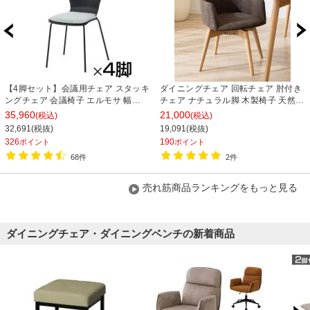
【4脚セット】会議用チェア スタッキ
ダイニングチェア 回転チェア 肘付き
ングチェア 会議椅子 エルモサ 幅
チェア ナチュラル脚 木製椅子 天然木
500×奥行510×高さ845mm
ソフトレザー ファブリック カラフル
35,960
21,000
(税込)
(税込)
食卓椅子 おしゃれ 北欧風 ナチュラル
32,691(税抜)
19,091(税抜)
幅500×奥行550×高さ730mm
326
190
ポイント
ポイント
68件
2件
売れ筋商品ランキングをもっと見る
ダイニングチェア・ダイニングベンチの新着商品