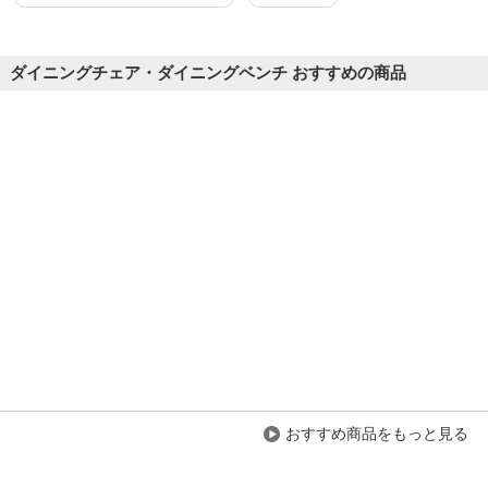
2026-06-03
ご購入者様
購入確認済み
ご購
ダイニングチェア・ダイニングベンチ おすすめの商品
デザインが良い
自宅
デザイン重視で選びましたが、クッションが良くとてもすわり心
デザ
地よく大変満足していま...
もっと見る
す。
商品を見る
すべてのお客様のコメント見る
ダイヤステッチチェアー ミーティングチェ
ア 幅440×奥行540×高さ840mm(座面高さ
420mm)
4.7
おすすめ商品をもっと見る
レビュー数
9
件
平均評価
4.7