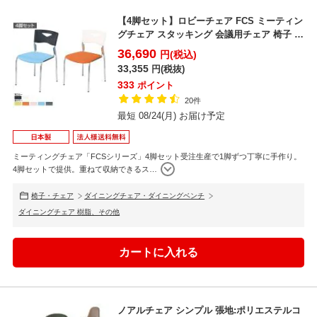
【4脚セット】ロビーチェア FCS ミーティン
グチェア スタッキング 会議用チェア 椅子 お
しゃれ ...
36,690
円(税込)
33,355
円(税抜)
333
ポイント
20件
最短 08/24(月) お届け予定
ミーティングチェア「FCSシリーズ」4脚セット受注生産で1脚ずつ丁寧に手作り。
4脚セットで提供。重ねて収納できるス
…
椅子・チェア
ダイニングチェア・ダイニングベンチ
ダイニングチェア 樹脂、その他
ノアルチェア シンプル 張地:ポリエステルコ