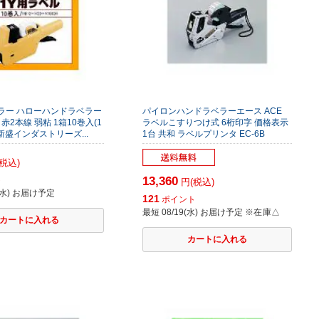
ラー ハローハンドラベラー
パイロンハンドラベラーエース ACE
赤2本線 弱粘 1箱10巻入(1
ラベルこすりつけ式 6桁印字 価格表示
 新盛インダストリーズ...
1台 共和 ラベルプリンタ EC-6B
税込)
13,360
ト
円(税込)
9(水) お届け予定
121
ポイント
最短 08/19(水) お届け予定
※在庫△