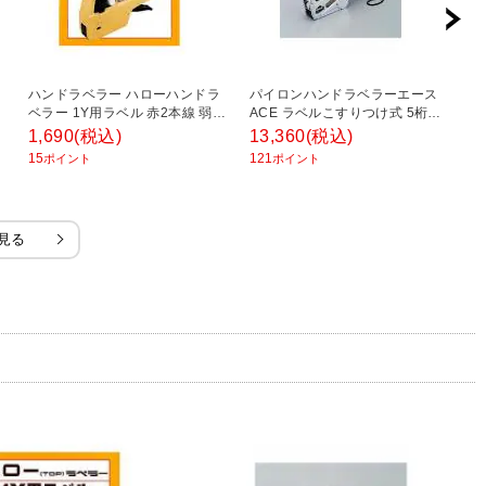
ハンドラベラー ハローハンドラ
パイロンハンドラベラーエース
ハ
ベラー 1Y用ラベル 赤2本線 弱粘
ACE ラベルこすりつけ式 5桁印
ベ
ズ
1箱10巻入(1巻1000枚) 新盛イン
字 価格表示 1台 共和 ラベルプリ
1
1,690
(税込)
13,360
(税込)
3
ダストリーズ ラベルシール EC-
ンタ EC-5Y
ラ
15
121
3
ポイント
ポイント
1YUDH
E
見る