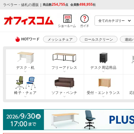
254,755
498,955
|
ラベラー・値札の通販
商品数
点
会員数
社
HOTワード
メッシュチェア
ロールスクリーン
連結
デスク・机
フリーアドレス
デスク周辺用品
椅子・チェア
ソファ・ベンチ
受付・エントランス
応