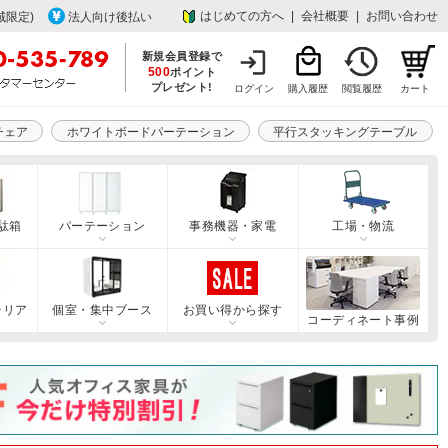
はじめての方へ
|
会社概要
|
お問い合わせ
域限定)
法人向け後払い
新規会員登録で
500
ポイント
プレゼント!
ログイン
購入履歴
閲覧履歴
カート
チェア
ホワイトボードパーテーション
平行スタッキングテーブル
駄箱
パーテーション
事務機器・家電
工場・物流
テリア
個室・集中ブース
お買い得から探す
コーディネート事例