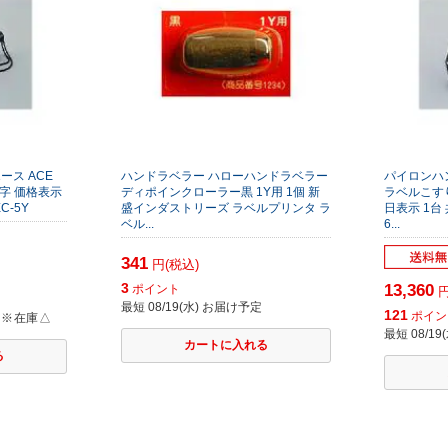
ス ACE
ハンドラベラー ハローハンドラベラー
パイロンハ
字 価格表示
ディポインクローラー黒 1Y用 1個 新
ラベルこす
C-5Y
盛インダストリーズ ラベルプリンタ ラ
日表示 1台
ベル...
6...
341
円(税込)
3
13,360
ポイント
円
最短 08/19(水) お届け予定
121
ポイン
※在庫△
最短 08/1