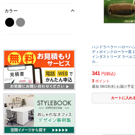
カラー
ハンドラベラー ハローハ
ディポインクローラー黒 1L
インダストリーズ ラベル
ル...
341
円(税込)
3
ポイント
最短 08/19(水) お届け予定