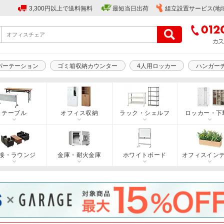
3,300円以上で送料無料
最短当日出荷
組立設置サービス(地
パーテーション
ゴミ箱収納カウンター
4人用ロッカー
ハンガー
テーブル
オフィス収納
ラック・シェルフ
ロッカー・下
接・ラウンジ
金庫・耐火金庫
ホワイトボード
オフィスイン