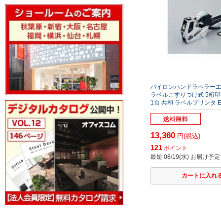
パイロンハンドラベラーエー
ラベルこすりつけ式 5桁印
1台 共和 ラベルプリンタ E
13,360
円(税込)
121
ポイント
最短 08/19(水) お届け予定