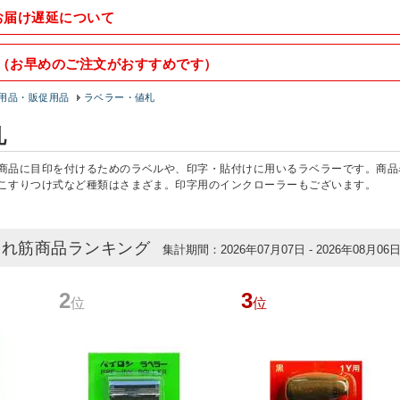
お届け遅延について
（お早めのご注文がおすすめです）
用品・販促用品
ラベラー・値札
札
商品に目印を付けるためのラベルや、印字・貼付けに用いるラベラーです。商品
こすりつけ式など種類はさまざま。印字用のインクローラーもございます。
売れ筋商品ランキング
集計期間：2026年07月07日 - 2026年08月06
2
3
位
位