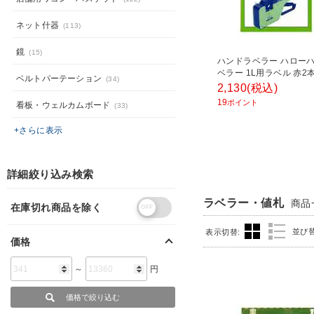
ネット什器
(113)
鏡
(15)
ハンドラベラー ハロー
ベラー 1L用ラベル 赤2
ベルトパーテーション
(34)
1箱10巻入(1巻1000枚)
2,130
(税込)
ダストリーズ ラベルシール
19
ポイント
看板・ウェルカムボード
(33)
1LUDH
+さらに表示
詳細絞り込み検索
ラベラー・値札
商品
在庫切れ商品を除く
並び
表示切替:
価格
～
円