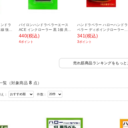
ハンドラ
パイロンハンドラベラーエース
ハンドラベラー ハローハンドラ
本線 強粘
ACE インクローラー 黒 1個 共和
ベラー ディポインクローラー黒
 新盛イン
ラベルプリンタ ラベルシール
1Y用 1個 新盛インダストリー
440
(税込)
341
(税込)
 EC-
EC-KAK-111
ラベルプリンタ ラベルシール
4
3
ポイント
ポイント
EC-1234
売れ筋商品ランキングをもっと
8
一覧
（対象商品
点）
替え：
件数：