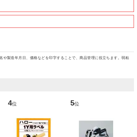
名や製造年月日、価格などを印字することで、商品管理に役立ちます。弱粘
日
4
5
6
位
位