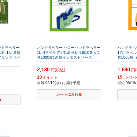
ンドラベラー
ハンドラベラー ハローハンドラベラー
ハンドラベ
用 1個 新盛
1L用ラベル 赤2本線 強粘 1箱10巻入(1
1Y用ラベル 
プリンタ ラベ
巻1000枚) 新盛インダストリーズ...
巻1000枚)
2,130
1,690
円(税込)
円(
19
15
ポイント
ポイン
最短 08/19(水) お届け予定
最短 08/1