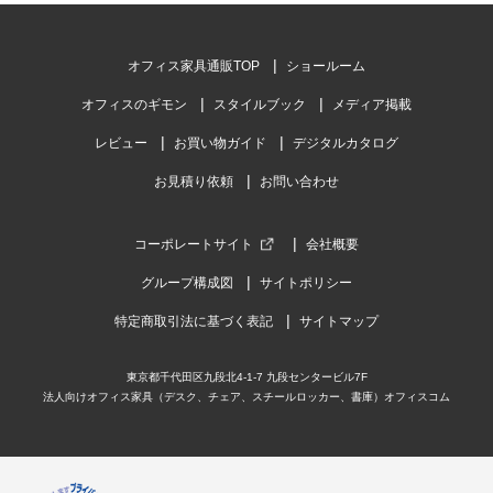
平均評価
5.0
オフィス家具通販TOP
ショールーム
2025-11-09
オフィスのギモン
スタイルブック
メディア掲載
ご購入者様
購入確認済み
ご購
レビュー
お買い物ガイド
デジタルカタログ
思いどうりの商品で大変満足しています。
執務
お見積り依頼
お問い合わせ
思いどうりの商品で大変満足しています。
思っ
コーポレートサイト
会社概要
グループ構成図
サイトポリシー
特定商取引法に基づく表記
サイトマップ
商品を見る
東京都千代田区九段北4-1-7 九段センタービル7F
すべてのお客様のコメント見る
法人向けオフィス家具（デスク、チェア、スチールロッカー、書庫）オフィスコム
ディスプレイラック 6BOX 2枚扉 扉付き フ
ラップ扉 ディスプレイ可能 本棚 木製 書棚