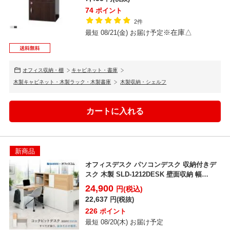
74
ポイント
2件
※在庫△
最短 08/21(金) お届け予定
オフィス収納・棚
キャビネット・書庫
木製キャビネット・木製ラック・木製書庫
木製収納・シェルフ
新商品
オフィスデスク パソコンデスク 収納付きデ
スク 木製 SLD-1212DESK 壁面収納 幅
1200...
24,900
円(税込)
22,637
円(税抜)
226
ポイント
最短 08/20(木) お届け予定