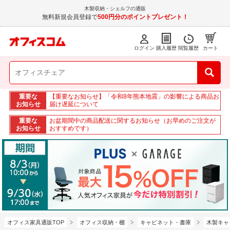
木製収納・シェルフの通販
無料新規会員登録で
500円分のポイントプレゼント！
ログイン
購入履歴
閲覧履歴
カート
重要な
【重要なお知らせ】「令和8年熊本地震」の影響による商品お
お知らせ
届け遅延について
重要な
お盆期間中の商品配送に関するお知らせ（お早めのご注文が
お知らせ
おすすめです）
オフィス家具通販TOP
オフィス収納・棚
キャビネット・書庫
木製キャ