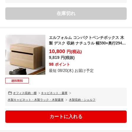
在庫切れ
エルフォルム コンパクトベンチボックス 木
製 デスク 収納 ナチュラル 幅590×奥行294×
高さ4...
10,800
円(税込)
9,819
円(税抜)
98
ポイント
最短 08/20(木) お届け予定
オフィス収納・棚
キャビネット・書庫
木製キャビネット・木製ラック・木製書庫
木製収納・シェルフ