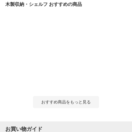
木製収納・シェルフ おすすめの商品
2025-11-10
ご購入者様
購入確認済み
ご購
使いやすい
簡単
自分の大切なものを入れています 作るのに少してこずりました
電話
が そんなに大変ではあ...
もっと見る
らな
商品を見る
すべてのお客様のコメント見る
おすすめ商品をもっと見る
扉付き収納ボックス 4段 カラーボックス 背
面化粧仕上げ 鍵付き 取っ手付き インテリ
ア 木製 キャビネット 幅420×奥行290×高さ
1160mm
4.0
お買い物ガイド