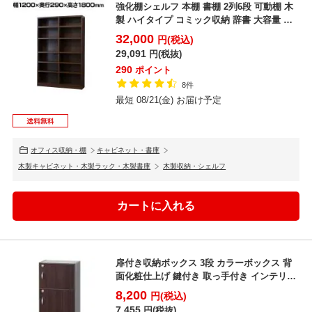
強化棚シェルフ 本棚 書棚 2列6段 可動棚 木
製 ハイタイプ コミック収納 辞書 大容量 壁
面収納...
32,000
円(税込)
29,091
円(税抜)
290
ポイント
8件
最短 08/21(金) お届け予定
オフィス収納・棚
キャビネット・書庫
木製キャビネット・木製ラック・木製書庫
木製収納・シェルフ
扉付き収納ボックス 3段 カラーボックス 背
面化粧仕上げ 鍵付き 取っ手付き インテリア
木製 キャ...
8,200
円(税込)
7,455
円(税抜)