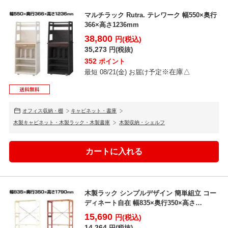
マルチラック Rutra. テレワーク 幅550×奥行
366×高さ1236mm
38,800
円(税込)
35,273
円(税抜)
352
ポイント
※在庫△
最短 08/21(金) お届け予定
オフィス収納・棚
キャビネット・書庫
木製キャビネット・木製ラック・木製書庫
木製収納・シェルフ
木製ラック シンプルデザイン 簡単組立 コー
ディネート自在 幅835×奥行350×高さ
1790mm
15,690
円(税込)
14,264