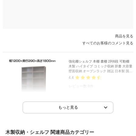
商品を見る
すべてのお客様のコメント見る
強化棚シェルフ 本棚 書棚 2列6段 可動棚
木製 ハイタイプ コミック収納 辞書 大容量
壁面収納 オープンラック 雑誌 日本製 国産
幅1200×奥行290×高さ1800mm
4.4
レビュー数
8
件
平均評価
4.4
2026-07-06
ご購入者様
購入確認済み
ご購
木製収納・シェルフ 関連商品カテゴリー
明治時代建築の部屋に合った風合い
多目