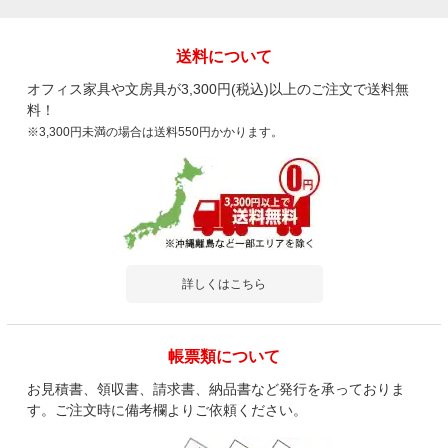
レビュー数
3
件
平均評価
4.0
送料について
オフィス家具や文房具が3,300円(税込)以上のご注文で送料無
2025-11-10
料！
ご購入者様
購入確認済み
ご購
※3,300円未満の場合は送料550円かかります。
お洒落で使いやすい
組立
（棚
スタッフのロッカーとして使っています お洒落だし使いやすい
組立
大きさです
つな
詳しくはこちら
商品を見る
すべてのお客様のコメント見る
帳票類について
レンジワゴン キッチンワゴン 引き出し オ
お見積書、領収書、請求書、納品書など発行を承っておりま
ープン収納 扉収納 コンセント キャスター
付き レンジ台 収納 食器 給湯室 幅540×奥
す。ご注文時に備考欄よりご依頼ください。
行410×高さ1005mm
4.0