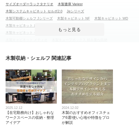
サイズオーダーラックタナリオ
木製書庫 Variest
弊社は、明治時代に建てられた建築物（文化財）を管理していま
サイ
木製システムキャビネット セルボ2.0
Jeシリーズ
す。その部屋の雰囲気に...
もっと見る
木製可動棚シェルフ Jシリーズ
木製キャビネット NF
木製キャビネット WD
木製キャビネット レモダ
木製システムキャビネット セルボ
木製キャビネット ペスパ
木製キャビネット ペスパ2.0 古木調
木製キャビネット メティオ
木製キューブボックス 積み重ね収納
役員収納家具 OXシリーズ
隙間収納
木製役員用家具
チェスト・たんす
カラーボックス
フリーラック・壁面収納
ディスプレイラック
木製収納・シェルフ 関連記事
木製フィットラック
本棚・書棚・コミックラック
ファントーニ ストレージ
商品を見る
ストレージ KK2
すべてのお客様のコメント見る
扉付き収納ボックス 3段 カラーボックス 背
面化粧仕上げ 鍵付き 取っ手付き インテリ
ア 木製 キャビネット 幅420×奥行290×高さ
875mm
5.0
2025.12.12
2024.12.02
【在宅勤務向け】おしゃれな
木製のおすすめオフィスチェ
レビュー数
2
件
ワークスペースの収納・整理
ア6選!使い心地や特徴をプロ
平均評価
5.0
アイデア
が解説