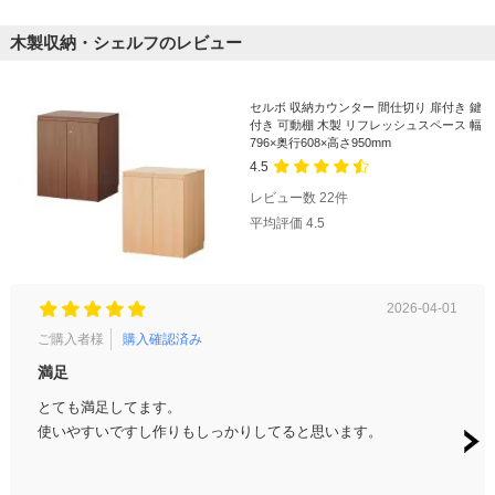
木製収納・シェルフのレビュー
セルボ 収納カウンター 間仕切り 扉付き 鍵
付き 可動棚 木製 リフレッシュスペース 幅
796×奥行608×高さ950mm
4.5
レビュー数
22
件
平均評価
4.5
2026-04-01
ご購入者様
購入確認済み
ご購
満足
良
とても満足してます。
思っ
使いやすいですし作りもしっかりしてると思います。