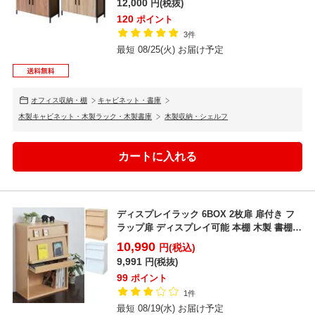
12,000
円(税抜)
120
ポイント
3件
最短 08/25(火) お届け予定
オフィス収納・棚
キャビネット・書庫
木製キャビネット・木製ラック・木製書庫
木製収納・シェルフ
ディスプレイラック 6BOX 2枚扉 扉付き フ
ラップ扉 ディスプレイ可能 本棚 木製 書棚
収納ラ...
10,990
円(税込)
9,991
円(税抜)
99
ポイント
1件
最短 08/19(水) お届け予定