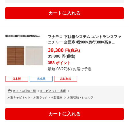
フナモコ 下駄箱システム エントランスファ
ニチャー 全面扉 幅900×奥行388×高さ
956mm
39,380
円(税込)
35,800
円(税抜)
358
ポイント
最短 08/27(木) お届け予定
オフィス収納・棚
キャビネット・書庫
木製キャビネット・木製ラック・木製書庫
木製収納・シェルフ