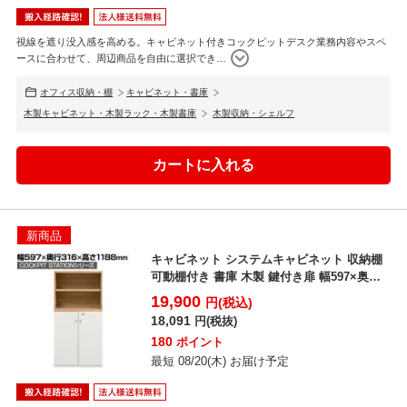
視線を遮り没入感を高める。キャビネット付きコックピットデスク業務内容やスペ
ースに合わせて、周辺商品を自由に選択でき
…
オフィス収納・棚
キャビネット・書庫
木製キャビネット・木製ラック・木製書庫
木製収納・シェルフ
新商品
キャビネット システムキャビネット 収納棚
可動棚付き 書庫 木製 鍵付き扉 幅597×奥行
316×...
19,900
円(税込)
18,091
円(税抜)
180
ポイント
最短 08/20(木) お届け予定