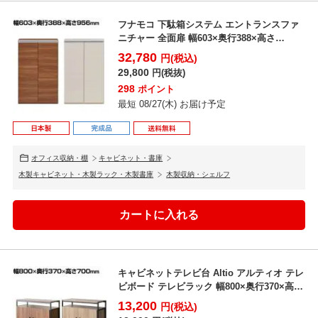
フナモコ 下駄箱システム エントランスファ
ニチャー 全面扉 幅603×奥行388×高さ
956mm
32,780
円(税込)
29,800
円(税抜)
298
ポイント
最短 08/27(木) お届け予定
オフィス収納・棚
キャビネット・書庫
木製キャビネット・木製ラック・木製書庫
木製収納・シェルフ
キャビネットテレビ台 Altio アルティオ テレ
ビボード テレビラック 幅800×奥行370×高
さ...
13,200
円(税込)