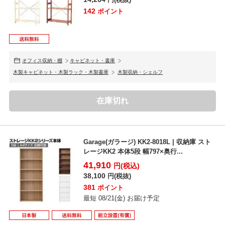
円(税抜)
142
ポイント
オフィス収納・棚
キャビネット・書庫
木製キャビネット・木製ラック・木製書庫
木製収納・シェルフ
在庫切れ
Garage(ガラージ) KK2-8018L | 収納庫 スト
レージKK2 本体5段 幅797×奥行...
41,910
円(税込)
38,100
円(税抜)
381
ポイント
最短 08/21(金) お届け予定