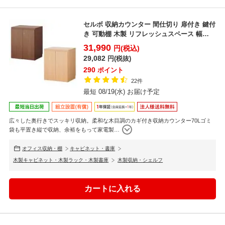
セルボ 収納カウンター 間仕切り 扉付き 鍵付
き 可動棚 木製 リフレッシュスペース 幅
796×奥行...
31,990
円(税込)
29,082
円(税抜)
290
ポイント
22件
最短 08/19(水) お届け予定
広々した奥行きでスッキリ収納。柔和な木目調のカギ付き収納カウンター70Lゴミ
袋も平置き縦で収納、余裕をもって家電製
…
オフィス収納・棚
キャビネット・書庫
木製キャビネット・木製ラック・木製書庫
木製収納・シェルフ