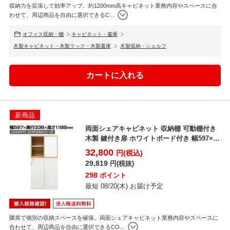
収納力を拡張して効率アップ。約1200mm高キャビネット業務内容やスペースに合
わせて、周辺商品を自由に選択できるC
…
オフィス収納・棚
キャビネット・書庫
木製キャビネット・木製ラック・木製書庫
木製収納・シェルフ
新商品
両面シェアキャビネット 収納棚 可動棚付き
木製 鍵付き扉 ホワイトボード付き 幅597×奥
行336...
32,800
円(税込)
29,819
円(税抜)
298
ポイント
最短 08/20(木) お届け予定
隣席で個別の収納スペースを確保。両面シェアキャビネット業務内容やスペースに
合わせて、周辺商品を自由に選択できるCO
…