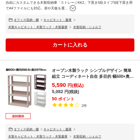
自由にカスタムできる木製収納庫「ストレージKK2」下置き5段タイプ5段下置き用
でA4ファイルにも対応。扉や天板を選
…
オフィス収納・棚
キャビネット・書庫
木製キャビネット・木製ラック・木製書庫
木製収納・シェルフ
オープン木製ラック シンプルデザイン 簡単
組立 コーディネート自在 多目的 幅600×奥行
292.5...
5,590
円(税込)
5,082
円(税抜)
50
ポイント
2件
オフィス収納・棚
キャビネット・書庫
木製キャビネット・木製ラック・木製書庫
木製収納・シェルフ