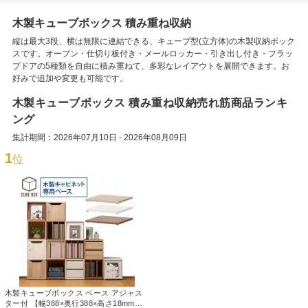
木製キューブボックス 積み重ね収納
縦は最大3段、横は無限に連結できる、キューブ型(立方体)の木製収納ボック
スです。オープン・仕切り板付き・メールロッカー・引き出し付き・フラッ
プドアの5種類を自由に積み重ねて、多彩なレイアウトを展開できます。お
好みで追加や変更も可能です。
木製キューブボックス 積み重ね収納売れ筋商品ランキ
ング
集計期間：2026年07月10日 - 2026年08月09日
1
位
木製キューブボックス ベース アジャス
ター付 【幅388×奥行388×高さ18mm】