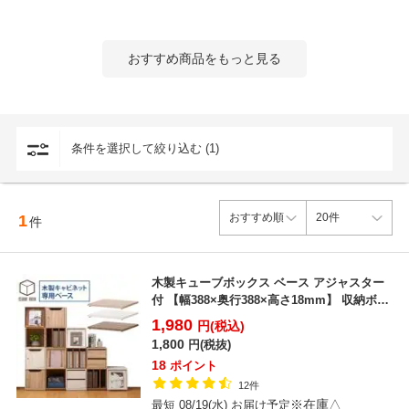
おすすめ商品をもっと見る
条件を選択して絞り込む (1)
1
件
木製キューブボックス ベース アジャスター
付 【幅388×奥行388×高さ18mm】 収納ボッ
クス ...
1,980
円(税込)
1,800
円(税抜)
18
ポイント
12件
※在庫△
最短 08/19(水) お届け予定