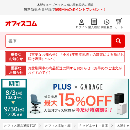
木製キューブボックス 積み重ね収納の通販
無料新規会員登録で
500円分のポイントプレゼント！
ログイン
購入履歴
閲覧履歴
カート
重要な
【重要なお知らせ】「令和8年熊本地震」の影響による商品お
お知らせ
届け遅延について
重要な
お盆期間中の商品配送に関するお知らせ（お早めのご注文が
お知らせ
おすすめです）
オフィス家具通販TOP
オフィス収納・棚
キャビネット・書庫
木製キャ