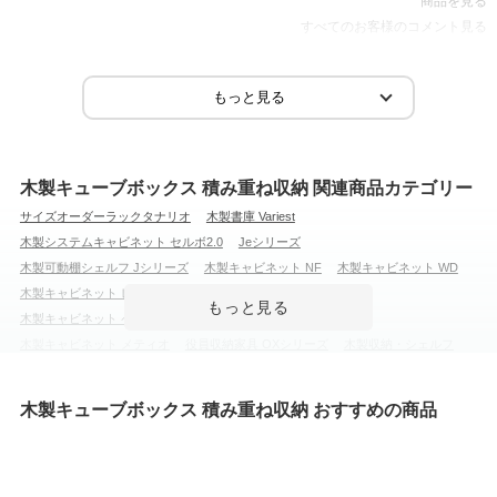
商品を見る
すべてのお客様のコメント見る
木製キューブボックス 積み重ね収納 関連商品カテゴリー
サイズオーダーラックタナリオ
木製書庫 Variest
木製システムキャビネット セルボ2.0
Jeシリーズ
木製可動棚シェルフ Jシリーズ
木製キャビネット NF
木製キャビネット WD
木製キャビネット レモダ
木製システムキャビネット セルボ
木製キャビネット ペスパ
木製キャビネット ペスパ2.0 古木調
木製キャビネット メティオ
役員収納家具 OXシリーズ
木製収納・シェルフ
隙間収納
木製役員用家具
チェスト・たんす
カラーボックス
フリーラック・壁面収納
ディスプレイラック
木製フィットラック
木製キューブボックス 積み重ね収納 おすすめの商品
本棚・書棚・コミックラック
ファントーニ ストレージ
ストレージ KK2