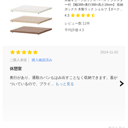
木製キューブボックス ベース アジャスタ
ー付 【幅388×奥行388×高さ18mm】 収納
ボックス 木製ラック シェルフ【ダークブ
ラウン:販売終了】
4.3
レビュー数
12
件
平均評価
4.3
2024-11-02
ご購入者様
購入確認済み
ご購
休憩室
打ち
奥行があり、通勤カバンもはみ出すことなく収納できます。蓋が
打ち
ついているので、プライ...
もっと見る