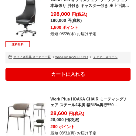
本革張り 肘付き キャスター付き 座上下調節
...
198,000
円(税込)
180,000
円(税抜)
1,800
ポイント
最短 08/26(水) お届け予定
オフィス家具 メーカー一覧
WorkPlus by ASPLUND
チェア・スツール
Work Plus HOAKA CHAIR ミーティングチ
ェア スチール4本脚 幅545×奥行550...
28,600
円(税込)
26,000
円(税抜)
260
ポイント
最短 08/31(月) お届け予定