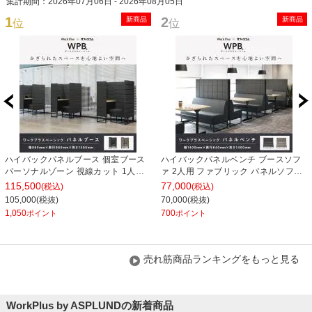
集計期間：2026年07月06日 - 2026年08月05日
1
2
新商品
新商品
位
位
ハイバックパネルブース 個室ブース
ハイバックパネルベンチ ブースソフ
パーソナルゾーン 視線カット 1人用
ァ 2人用 ファブリック パネルソファ
簡単設置 ファブリック 集中ブース 幅
幅1400×奥行640×高さ1400mm
115,500
77,000
(税込)
(税込)
860×奥行960×高さ1400mm Work
Work Plus×オフィスコム
105,000(税抜)
70,000(税抜)
Plus×オフィスコム
1,050
700
ポイント
ポイント
売れ筋商品ランキングをもっと見る
WorkPlus by ASPLUNDの新着商品