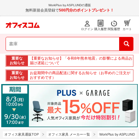
WorkPlus by ASPLUNDの通販
無料新規会員登録で
500円分のポイントプレゼント！
ログイン
購入履歴
閲覧履歴
カート
重要な
【重要なお知らせ】「令和8年熊本地震」の影響による商品お
お知らせ
届け遅延について
重要な
お盆期間中の商品配送に関するお知らせ（お早めのご注文が
お知らせ
おすすめです）
オフィス家具通販TOP
オフィス家具 メーカー一覧
WorkPlus by ASPLUND