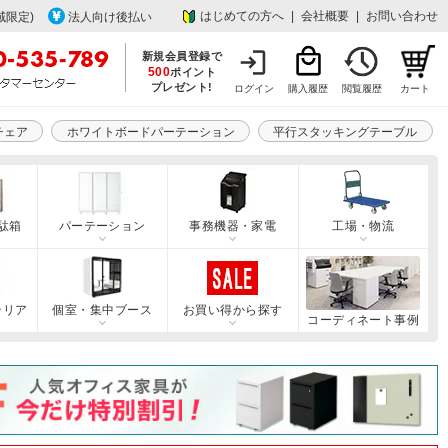
はじめての方へ
|
会社概要
|
お問い合わせ
域限定)
法人向け後払い
新規会員登録で
500
ポイント
プレゼント!
ログイン
購入履歴
閲覧履歴
カート
チェア
ホワイトボードパーテーション
平行スタッキングテーブル
駄箱
パーテーション
事務機器・家電
工場・物流
テリア
個室・集中ブース
お買い得から探す
コーディネート事例