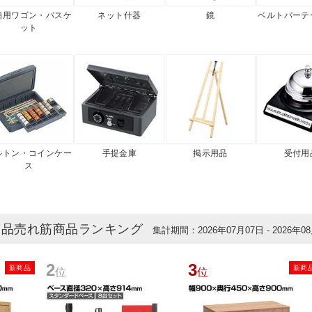
舗用ワゴン・バスケ
ネット什器
鏡
ベルトパーテ
ット
ルトン・コインケー
手提金庫
掲示用品
受付用
ス
用品売れ筋商品ランキング
集計期間：2026年07月07日 - 2026年0
2
3
新商品
新商
位
位