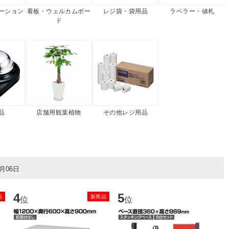
ーション
看板・ウェルカムボー
レジ袋・袋用品
ラベラー・値札
ド
品
店舗用観葉植物
その他レジ用品
8月06日
4
5
6
品
新商品
位
位