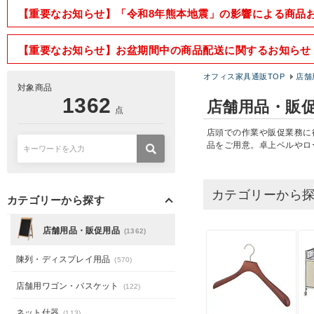
【重要なお知らせ】「令和8年熊本地震」の影響による商品
【重要なお知らせ】お盆期間中の商品配送に関するお知らせ
オフィス家具通販TOP
店舗
対象商品
1362
店舗用品・販
点
店頭での作業や販促業務に
品をご用意。卓上ベルやロ
カテゴリーから
カテゴリーから探す
店舗用品・販促用品
(1362)
陳列・ディスプレイ用品
(570)
店舗用ワゴン・バスケット
(122)
ネット什器
(113)