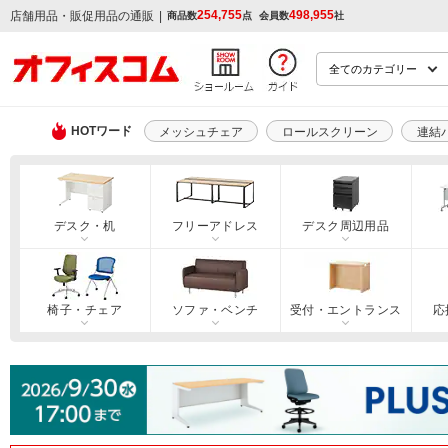
254,755
498,955
|
店舗用品・販促用品の通販
商品数
点
会員数
社
HOTワード
メッシュチェア
ロールスクリーン
連結
デスク・机
フリーアドレス
デスク周辺用品
椅子・チェア
ソファ・ベンチ
受付・エントランス
応