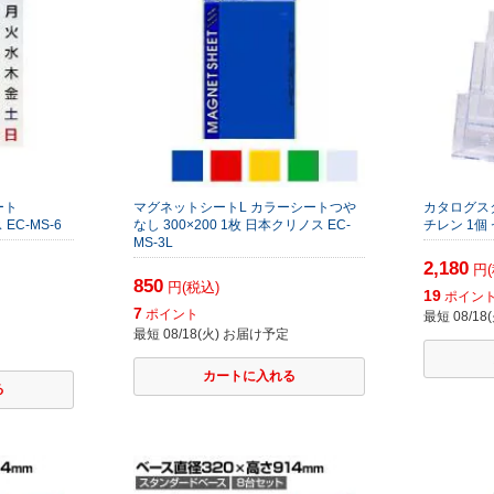
ート
マグネットシートL カラーシートつや
カタログスタ
 EC-MS-6
なし 300×200 1枚 日本クリノス EC-
チレン 1個 
MS-3L
2,180
円(
850
円(税込)
19
ポイン
7
ポイント
最短 08/1
最短 08/18(火) お届け予定