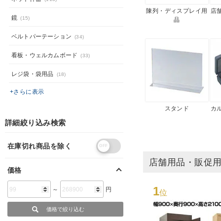
陳列・ディスプレイ用
店
鏡
(15)
品
ベルトパーテーション
(34)
看板・ウェルカムボード
(33)
レジ袋・袋用品
(18)
+さらに表示
スタンド
カ
詳細絞り込み検索
在庫切れ商品を除く
店舗用品・販促
価格
1
～
円
位