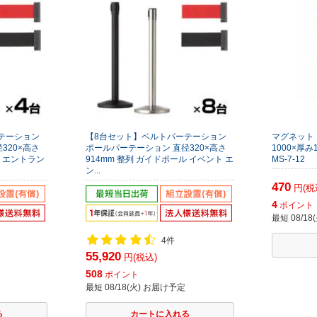
テーション
【8台セット】ベルトパーテーション
マグネット 
320×高さ
ポールパーテーション 直径320×高さ
1000×厚み
ル エントラン
914mm 整列 ガイドポール イベント エ
MS-7-12
ン...
470
円(税
4
ポイント
最短 08/1
4件
55,920
円(税込)
508
ポイント
最短 08/18(火) お届け予定