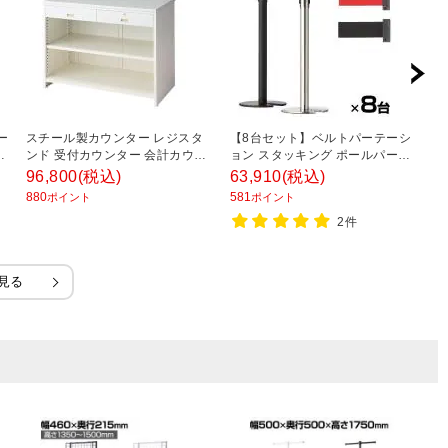
ー
スチール製カウンター レジスタ
【8台セット】ベルトパーテーシ
木
ハ
ンド 受付カウンター 会計カウン
ョン スタッキング ポールパーテ
タ
ラ
ター 前面台なし コード穴 店舗什
ーション 直径360×高さ869mm
着
96,800
(税込)
63,910
(税込)
1
高
器 接客 業務用 幅1200×奥行
整列 ガイドポール エントランス
幅
880
581
1,
ポイント
ポイント
600×高さ900mm
2件
見る