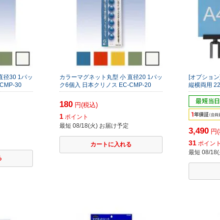
径30 1パッ
カラーマグネット丸型 小 直径20 1パッ
[オプション
MP-30
ク6個入 日本クリノス EC-CMP-20
縦横両用 22
180
円(税込)
1
ポイント
最短 08/18(火) お届け予定
3,490
円(
31
ポイン
最短 08/1