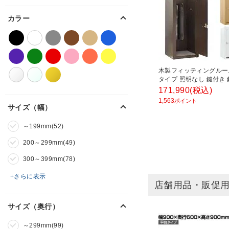
カラー
木製フィッティングルー
タイプ 照明なし 鍵付き 
着室 更衣室 防炎 幅900
171,990
(税込)
900×高さ2100mm
1,563
ポイント
サイズ（幅）
～199mm(52)
200～299mm(49)
300～399mm(78)
+さらに表示
店舗用品・販促
サイズ（奥行）
～299mm(99)