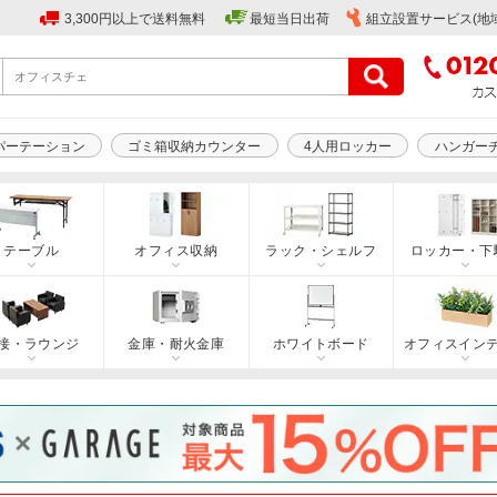
3,300円以上で送料無料
最短当日出荷
組立設置サービス(地
パーテーション
ゴミ箱収納カウンター
4人用ロッカー
ハンガー
テーブル
オフィス収納
ラック・シェルフ
ロッカー・下
接・ラウンジ
金庫・耐火金庫
ホワイトボード
オフィスイン