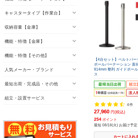
キャスタータイプ【作業台】
収納容量【金庫】
機能・特徴【金庫】
機能・特徴【その他】
【4台セット】ベルトパー
ポールパーテーション 直径
人気メーカー・ブランド
914mm 整列 ガイドポー
ス
最短出荷・完成品・その他
組立・設置サービス
4件
27,960
円(税込)
254
ポイント
最短 08/18(火) お届け予定