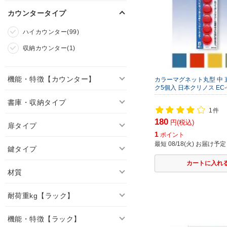
カウンタータイプ
ハイカウンター(99)
収納カウンター(1)
機能・特徴【カウンター】
カラーマグネット丸型 中 直
ク5個入 日本クリノス EC-C
書庫・収納タイプ
1件
180
円(税込)
扉タイプ
1
ポイント
最短 08/18(火) お届け予定
鍵タイプ
材質
耐荷重kg【ラック】
機能・特徴【ラック】