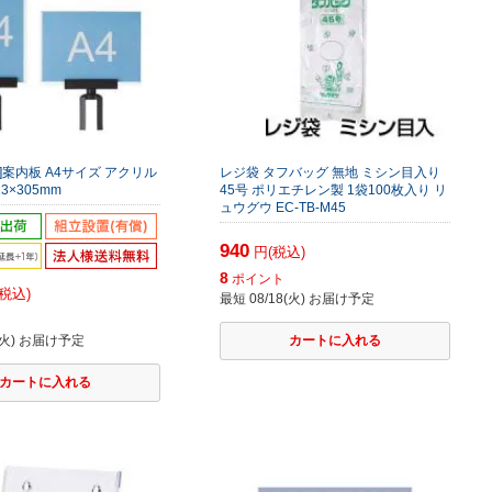
]案内板 A4サイズ アクリル
レジ袋 タフバッグ 無地 ミシン目入り
3×305mm
45号 ポリエチレン製 1袋100枚入り リ
ュウグウ EC-TB-M45
940
円(税込)
8
ポイント
税込)
最短 08/18(火) お届け予定
ト
8(火) お届け予定