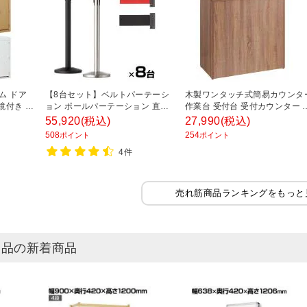
ム ドア
【8台セット】ベルトパーテーシ
木製ワンタッチ式簡易カウンタ
鏡付き 試
ョン ポールパーテーション 直径
作業台 受付台 受付カウンター 
×奥行
320×高さ914mm 整列 ガイドポ
イカウンター レジカウンター 
55,920
(税込)
27,990
(税込)
ール イベント エントランス
スティック柄 幅900×奥行450×
508
254
ポイント
ポイント
さ900mm 接客
4件
売れ筋商品ランキングをもっと
用品の新着商品