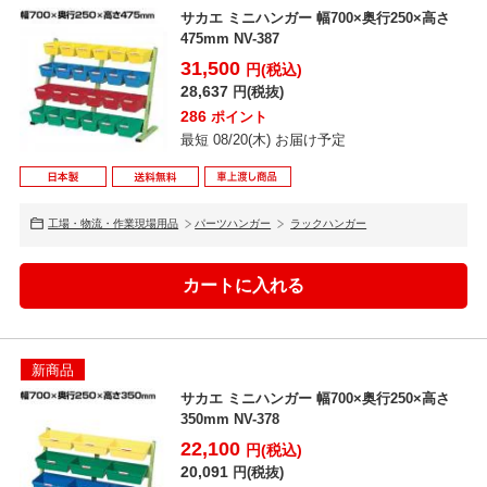
サカエ ミニハンガー 幅700×奥行250×高さ
475mm NV-387
31,500
円(税込)
28,637
円(税抜)
286
ポイント
最短 08/20(木) お届け予定
工場・物流・作業現場用品
パーツハンガー
ラックハンガー
新商品
サカエ ミニハンガー 幅700×奥行250×高さ
350mm NV-378
22,100
円(税込)
20,091
円(税抜)