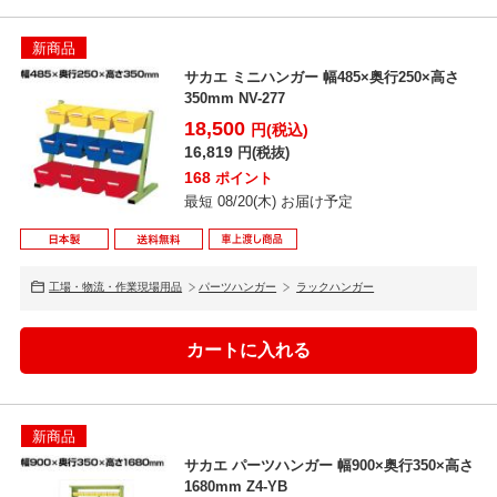
新商品
サカエ ミニハンガー 幅485×奥行250×高さ
350mm NV-277
18,500
円(税込)
16,819
円(税抜)
168
ポイント
最短 08/20(木) お届け予定
工場・物流・作業現場用品
パーツハンガー
ラックハンガー
新商品
サカエ パーツハンガー 幅900×奥行350×高さ
1680mm Z4-YB