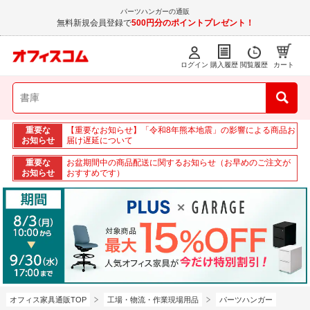
パーツハンガーの通販
無料新規会員登録で
500円分のポイントプレゼント！
ログイン
購入履歴
閲覧履歴
カート
重要な
【重要なお知らせ】「令和8年熊本地震」の影響による商品お
お知らせ
届け遅延について
重要な
お盆期間中の商品配送に関するお知らせ（お早めのご注文が
お知らせ
おすすめです）
オフィス家具通販TOP
工場・物流・作業現場用品
パーツハンガー