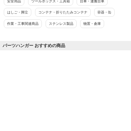
安全用品
ツールボックス・工具箱
台車・運搬台車
はしご・脚立
コンテナ・折りたたみコンテナ
容器・缶
作業・工事関連商品
ステンレス製品
物置・倉庫
パーツハンガー おすすめの商品