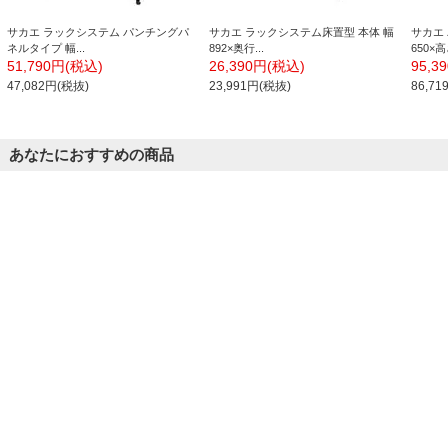
サカエ ラックシステム パンチングパ
サカエ ラックシステム床置型 本体 幅
サカエ 
ネルタイプ 幅...
892×奥行...
650×高さ
51,790円(税込)
26,390円(税込)
95,3
47,082円(税抜)
23,991円(税抜)
86,7
あなたにおすすめの商品