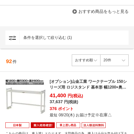
おすすめ商品をもっと見る
条件を選択して絞り込む (1)
92
件
[オプション]山金工業 ワークテーブル 150シ
リーズ用 ロジスタンド 基本形 幅1200×奥行
30...
41,400
円(税込)
37,637
円(税抜)
376
ポイント
※在庫△
最短 08/20(木) お届け予定
こちらの商品は、車上渡しとなります。大型商品の為、搬入は十分お気を付け下さ