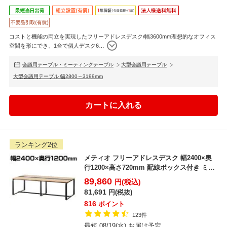
コストと機能の両立を実現したフリーアドレスデスク/幅3600mm理想的なオフィス
空間を形にでき、1台で個人デスク6
…
会議用テーブル・ミーティングテーブル
大型会議用テーブル
大型会議用テーブル 幅2800～3199mm
ランキング2位
メティオ フリーアドレスデスク 幅2400×奥
行1200×高さ720mm 配線ボックス付き ミー
ティ...
89,860
円(税込)
81,691
円(税抜)
816
ポイント
123件
最短 08/19(水) お届け予定