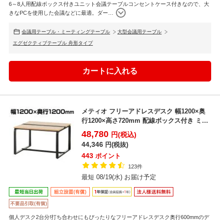
6～8人用配線ボックス付きユニット会議テーブルコンセントケース付きなので、大
きなPCを使用した会議などに最適。ダー
…
会議用テーブル・ミーティングテーブル
大型会議用テーブル
エグゼクティブテーブル 舟形タイプ
メティオ フリーアドレスデスク 幅1200×奥
行1200×高さ720mm 配線ボックス付き ミー
ティ...
48,780
円(税込)
44,346
円(税抜)
443
ポイント
123件
最短 08/19(水) お届け予定
個人デスク2台分!打ち合わせにもぴったりなフリーアドレスデスク奥行600mmのデ