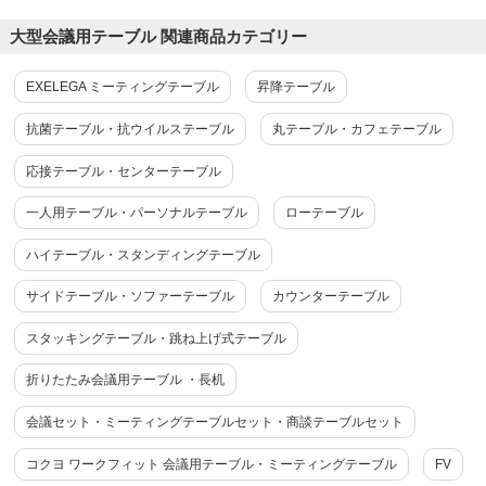
大型会議用テーブル 関連商品カテゴリー
メティオ フリーアドレスデスク 幅2400×奥
行1200×高さ720mm 配線ボックス付き ミ
EXELEGA ミーティングテーブル
昇降テーブル
ーティングテーブル 会議用テーブル
4.8
抗菌テーブル・抗ウイルステーブル
丸テーブル・カフェテーブル
レビュー数
123
件
応接テーブル・センターテーブル
平均評価
4.8
一人用テーブル・パーソナルテーブル
ローテーブル
ハイテーブル・スタンディングテーブル
2026-04-08
ご購入者様
購入確認済み
ご購
サイドテーブル・ソファーテーブル
カウンターテーブル
オフィスの会議室
大変
スタッキングテーブル・跳ね上げ式テーブル
年度末押し迫って、配送や組立が立て込んでいるなか、間に合わ
大変
せていただいたサービス...
もっと見る
折りたたみ会議用テーブル ・長机
会議セット・ミーティングテーブルセット・商談テーブルセット
コクヨ ワークフィット 会議用テーブル・ミーティングテーブル
FV