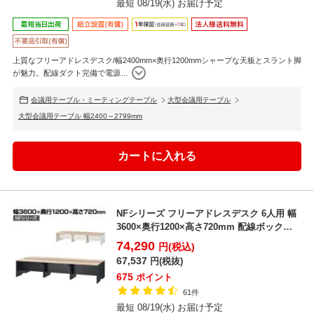
最短 08/19(水) お届け予定
上質なフリーアドレスデスク/幅2400mm×奥行1200mmシャープな天板とスラント脚
が魅力。配線ダクト完備で電源
…
会議用テーブル・ミーティングテーブル
大型会議用テーブル
大型会議用テーブル 幅2400～2799mm
NFシリーズ フリーアドレスデスク 6人用 幅
3600×奥行1200×高さ720mm 配線ボックス
付...
74,290
円(税込)
67,537
円(税抜)
675
ポイント
61件
最短 08/19(水) お届け予定