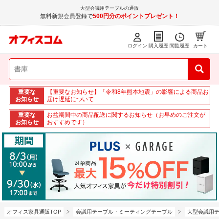
大型会議用テーブルの通販
無料新規会員登録で
500円分のポイントプレゼント！
ログイン
購入履歴
閲覧履歴
カート
重要な
【重要なお知らせ】「令和8年熊本地震」の影響による商品お
お知らせ
届け遅延について
重要な
お盆期間中の商品配送に関するお知らせ（お早めのご注文が
お知らせ
おすすめです）
オフィス家具通販TOP
会議用テーブル・ミーティングテーブル
大型会議用