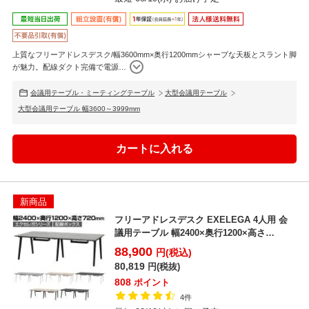
上質なフリーアドレスデスク/幅3600mm×奥行1200mmシャープな天板とスラント脚
が魅力。配線ダクト完備で電源
…
会議用テーブル・ミーティングテーブル
大型会議用テーブル
大型会議用テーブル 幅3600～3999mm
新商品
フリーアドレスデスク EXELEGA 4人用 会
議用テーブル 幅2400×奥行1200×高さ
720m...
88,900
円(税込)
80,819
円(税抜)
808
ポイント
4件