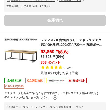
会議用テーブル・ミーティングテーブル
大型会議用テーブル
大型会議用テーブル 幅2400～2799mm
在庫切れ
メティオ2.0 古木調 フリーアドレスデスク
幅2400×奥行1200×高さ720mm 配線ボック
ス...
93,860
円(税込)
85,328
円(税抜)
853
ポイント
123件
最短 08/19(水) お届け予定
デスクワークと会議の2役をこなす古木調フリーアドレスデスク/幅2400奥行き
600mmデスク4台分。古木調×ブラッ
…
会議用テーブル・ミーティングテーブル
大型会議用テーブル