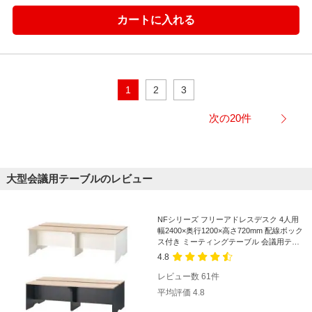
1
2
3
次の20件
大型会議用テーブルのレビュー
NFシリーズ フリーアドレスデスク 4人用
幅2400×奥行1200×高さ720mm 配線ボック
ス付き ミーティングテーブル 会議用テー
ブル
4.8
レビュー数
61
件
平均評価
4.8