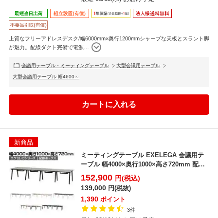
上質なフリーアドレスデスク/幅6000mm×奥行1200mmシャープな天板とスラント脚
が魅力。配線ダクト完備で電源
…
会議用テーブル・ミーティングテーブル
大型会議用テーブル
大型会議用テーブル 幅4600～
新商品
ミーティングテーブル EXELEGA 会議用テ
ーブル 幅4000×奥行1000×高さ720mm 配
線...
152,900
円(税込)
139,000
円(税抜)
1,390
ポイント
3件