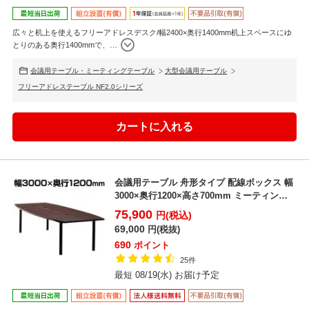
広々と机上を使えるフリーアドレスデスク/幅2400×奥行1400mm机上スペースにゆ
とりのある奥行1400mmで、
…
会議用テーブル・ミーティングテーブル
大型会議用テーブル
フリーアドレステーブル NF2.0シリーズ
会議用テーブル 舟形タイプ 配線ボックス 幅
3000×奥行1200×高さ700mm ミーティング
テー...
75,900
円(税込)
69,000
円(税抜)
690
ポイント
25件
最短 08/19(水) お届け予定