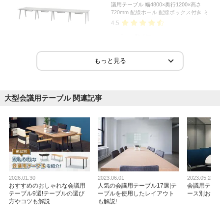
議用テーブル 幅4800×奥行1200×高さ
720mm 配線ホール 配線ボックス付き ミー
ティングテーブル
4.5
レビュー数
4
件
平均評価
4.5
2026-06-22
大型会議用テーブル 関連記事
ご購入者様
購入確認済み
ご購
使用感
中々
下にあるケーブル収納が思ったより厚かったので、脇机の収納に
ネッ
邪魔になった。
多く
2026.01.30
2023.06.01
2023.05.24
おすすめのおしゃれな会議用
人気の会議用テーブル17選|テ
会議用テー
テーブル9選!テーブルの選び
ーブルを使用したレイアウト
ース別おす
方やコツも解説
も解説!
商品を見る
すべてのお客様のコメント見る