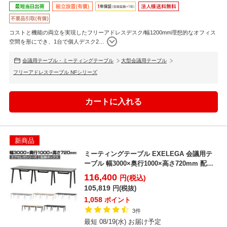
コストと機能の両立を実現したフリーアドレスデスク/幅1200mm理想的なオフィス
空間を形にでき、1台で個人デスク2
…
会議用テーブル・ミーティングテーブル
大型会議用テーブル
フリーアドレステーブル NFシリーズ
新商品
ミーティングテーブル EXELEGA 会議用テ
ーブル 幅3000×奥行1000×高さ720mm 配
線...
116,400
円(税込)
105,819
円(税抜)
1,058
ポイント
3件
最短 08/19(水) お届け予定