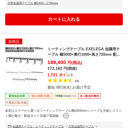
大型会議用テーブル 幅2400～2799mm
新商品
ミーティングテーブル EXELEGA 会議用テ
ーブル 幅5000×奥行1000×高さ720mm 配
線...
189,400
円(税込)
172,182
円(税抜)
1,721
ポイント
4件
最短 08/19(水) お届け予定
多彩なカラーから選べるミーティングテーブル/幅5000mmシャープな天板とスラン
ト脚が魅力。配線ダクト完備で電源確
…
会議用テーブル・ミーティングテーブル
大型会議用テーブル