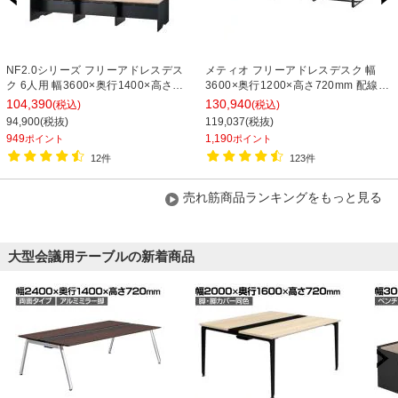
NF2.0シリーズ フリーアドレスデス
メティオ フリーアドレスデスク 幅
ク 6人用 幅3600×奥行1400×高さ
3600×奥行1200×高さ720mm 配線ボ
720mm 配線ボックス付き ミーティ
ックス付き ミーティングテーブル 会
104,390
130,940
(税込)
(税込)
ングテーブル 会議用テーブル
議用テーブル
94,900(税抜)
119,037(税抜)
949
1,190
ポイント
ポイント
12件
123件
売れ筋商品ランキングをもっと見る
大型会議用テーブルの新着商品