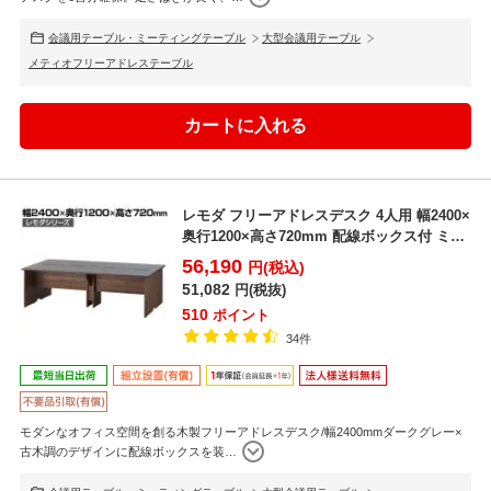
会議用テーブル・ミーティングテーブル
大型会議用テーブル
メティオフリーアドレステーブル
レモダ フリーアドレスデスク 4人用 幅2400×
奥行1200×高さ720mm 配線ボックス付 ミ
ー...
56,190
円(税込)
51,082
円(税抜)
510
ポイント
34件
モダンなオフィス空間を創る木製フリーアドレスデスク/幅2400mmダークグレー×
古木調のデザインに配線ボックスを装
…