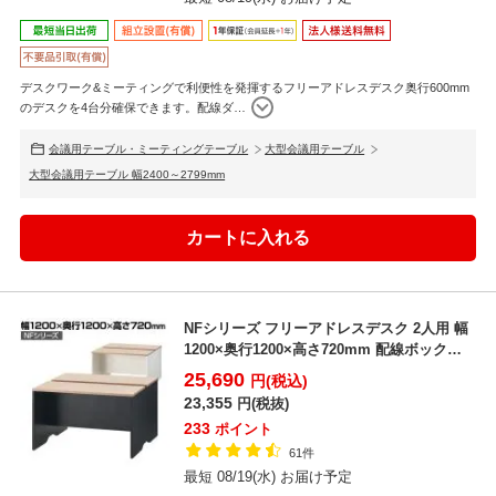
デスクワーク&ミーティングで利便性を発揮するフリーアドレスデスク奥行600mm
のデスクを4台分確保できます。配線ダ
…
会議用テーブル・ミーティングテーブル
大型会議用テーブル
大型会議用テーブル 幅2400～2799mm
NFシリーズ フリーアドレスデスク 2人用 幅
1200×奥行1200×高さ720mm 配線ボックス
付...
25,690
円(税込)
23,355
円(税抜)
233
ポイント
61件
最短 08/19(水) お届け予定