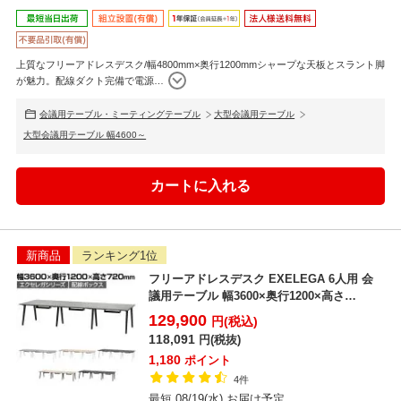
上質なフリーアドレスデスク/幅4800mm×奥行1200mmシャープな天板とスラント脚
が魅力。配線ダクト完備で電源
…
会議用テーブル・ミーティングテーブル
大型会議用テーブル
大型会議用テーブル 幅4600～
新商品
ランキング1位
フリーアドレスデスク EXELEGA 6人用 会
議用テーブル 幅3600×奥行1200×高さ
720m...
129,900
円(税込)
118,091
円(税抜)
1,180
ポイント
4件
最短 08/19(水) お届け予定