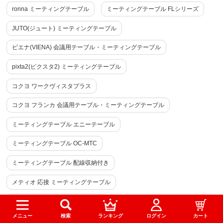
ronna ミーティングテーブル
ミーティングテーブル FLシリーズ
商品を見る
JUTO(ジュート) ミーティングテーブル
すべてのお客様のコメント見る
ビエナ(VIENA) 会議用テーブル・ミーティングテーブル
pixta2(ピクスタ2) ミーティングテーブル
ミーティングテーブル EXELEGA 会議用テ
ーブル 幅3000×奥行1000×高さ720mm 配線
ホール 配線ボックス付き フリーアドレス
コクヨ ワークヴィスタプラス
デスク
4.7
コクヨ フランカ 会議用テーブル・ミーティングテーブル
レビュー数
3
件
平均評価
4.7
ミーティングテーブル エニーテーブル
ミーティングテーブル OC-MTC
2026-07-21
ミーティングテーブル 配線収納付き
ご購入者様
購入確認済み
ご購
メティオ 応接 ミーティングテーブル
ミーティングテーブル EXELEGA 会議用テーブル 幅3000×
色合
奥行1000×高さ720mm 配線ホール 配線ボックス付き フリー
大型ミーティングテーブル T字脚
色合
アドレスデスク
メニュー
検索
ランキング
ログイン
カート
メティオ2.0 古木調 応接会議テーブル
会議テーブル ビネイル