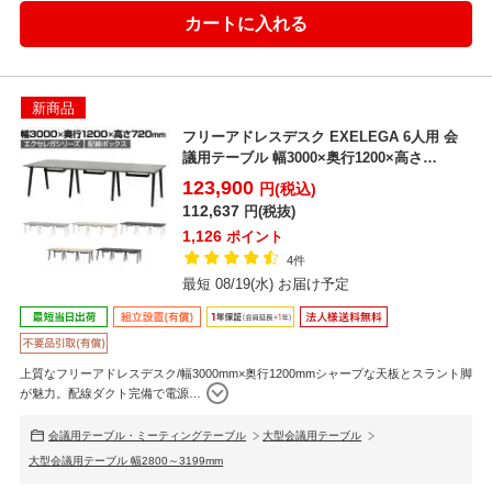
新商品
フリーアドレスデスク EXELEGA 6人用 会
議用テーブル 幅3000×奥行1200×高さ
720m...
123,900
円(税込)
112,637
円(税抜)
1,126
ポイント
4件
最短 08/19(水) お届け予定
上質なフリーアドレスデスク/幅3000mm×奥行1200mmシャープな天板とスラント脚
が魅力。配線ダクト完備で電源
…
会議用テーブル・ミーティングテーブル
大型会議用テーブル
大型会議用テーブル 幅2800～3199mm