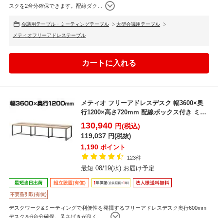
スクを2台分確保できます。配線ダク
…
会議用テーブル・ミーティングテーブル
大型会議用テーブル
メティオフリーアドレステーブル
メティオ フリーアドレスデスク 幅3600×奥
行1200×高さ720mm 配線ボックス付き ミー
ティ...
130,940
円(税込)
119,037
円(税抜)
1,190
ポイント
123件
最短 08/19(水) お届け予定
デスクワーク&ミーティングで利便性を発揮するフリーアドレスデスク奥行600mm
デスクを6台分確保。足さばきが良く、
…