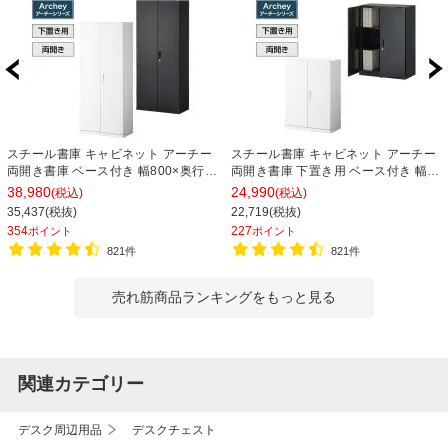
スチール書庫 キャビネット アーチー
スチール書庫 キャビネット アーチー
両開き書庫 ベース付き 幅800×奥行
両開き書庫 下置き用 ベース付き 幅
400×高さ1850mm
800×奥行400×高さ1100mm
38,980
24,990
(税込)
(税込)
35,437(税抜)
22,719(税抜)
354
227
ポイント
ポイント
821件
821件
売れ筋商品ランキングをもっと見る
関連カテゴリー
デスク周辺用品
デスクチェスト