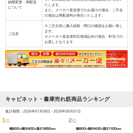
納期変更・再配送
たします。
について
また、メーカー直送便でのお届けの場合、ご不在
の場合は再配達料が発生いたします。
※ご注文前に搬入経路・間口の確認をお願い致し
ます。
ご注意
※メーカー直送便対応地域以外の場合、軒先での
お渡しとなります。
キャビネット・書庫売れ筋商品ランキング
集計期間：2026年07月08日 - 2026年08月07日
1
2
位
位