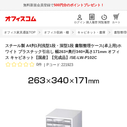
無料新規会員登録で
500円分のポイントプレゼント！
ログイン
購入履歴
閲覧履歴
カート
オフィス家具通販TOP
オフィス収納・棚
キャビネット・書庫
書類整理
スチール製 A4判1列浅型1段・深型1段 書類整理ケース(卓上用)ホ
ワイト プラスチック引出し 幅263×奥行340×高さ171mm オフィ
ス キャビネット【国産】【完成品】/SE-LW-P102C
0件
Pコード:221923