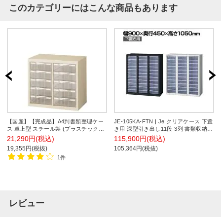
このカテゴリーにはこんな商品もあります
【国産】【完成品】A4判書類整理ケー
JE-105KA-FTN | Je クリアケース 下置
ス 卓上型 スチール製 (プラスチック引
き用 深型引き出し11段 3列 書類収納
出し) SE-A4G-P205L レターケース 収
キャビネット スチール製 幅900×奥行
21,290円(税込)
115,900円(税込)
納ケース 書類整理棚 書類収納 書類棚
450×高さ1050mm プラス(PLUS)
19,355円(税抜)
105,364円(税抜)
オフィス収納
1件
レビュー