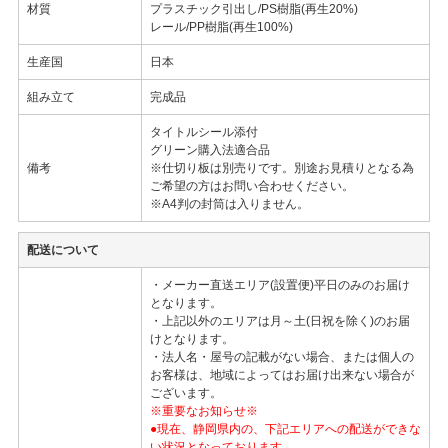
材質
プラスチック引出し/PS樹脂(再生20%)
レール/PP樹脂(再生100%)
生産国
日本
組み立て
完成品
タイトルシール添付
グリーン購入法適合品
備考
※仕切り板は別売りです。別途お見積りとなる為
ご希望の方はお問い合わせください。
※A4判の封筒は入りません。
配送について
・メーカー直送エリア(設置便)平日のみのお届け
となります。
・上記以外のエリアは月～土(日祝を除く)のお届
けとなります。
・法人名・屋号の記載がない場合、または個人の
お客様は、地域によってはお届け出来ない場合が
ございます。
※重要なお知らせ※
●現在、静岡県内の、下記エリアへの配送ができな
い状況となっております。