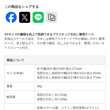
この商品をシェアする
A4サイズの書類を机上で収納できるプラスチック引出し整理ケース
本体はスチールで頑丈、引出しは透明プラスチックで中が確認しやすい整理
ケース。卓上型なので、その場で確認・出し入れできます。整理しやすいタ
イトルシール付き。
商品について
外寸/幅263×奥行340×高さ171mm
サイズ(本体)
浅型引出し有効内寸/幅223×奥行312×高さ35mm
深型引出し有効内寸/幅223×奥行312×高さ77mm
重量
3kg
浅型(1引出し当り)/1kg
耐荷重
深型(1引出し当り)/2kg
本体/スチール製、メラミン焼付塗装(ホワイト)