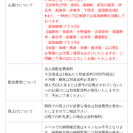
お届けについて
【沼津市(戸田・井田)、函南町、伊豆の国市、伊
豆市、熱海市、伊東市、下田市、賀茂郡全域】
●また、一時的に下記地域では追加納期を頂戴して
おります。
・追加納期:プラス2日
【福岡市・糸島市・大野城市・太宰府市・筑紫野
市・春日市・筑紫郡・古河市・糟屋郡】
・追加納期:プラス3日
【佐賀・長崎・熊本・宮崎・鹿児島・山口県】
お客様には大変ご迷惑をおかけいたしますが、ご
理解ご了承のほどよろしくお願いいたします。
法人様配送費無料
※北海道は1個あたり別途送料2200円(税込)
※沖縄・離島は別途送料お見積り
配送費用について
個人宅(法人名または屋号の記載がされていない)
へのお届けには別途配送料が発生いたしますの
で、予めご了承ください。
階段での荷上げが必要な場合は別途費用が発生い
階上げについて
たしますのでご相談下さい。
(1階での軒先渡しの場合は送料無料)
メールでの納期確定後はキャンセル不可となりま
す。納期確定後の納期変更には別途費用が発生い