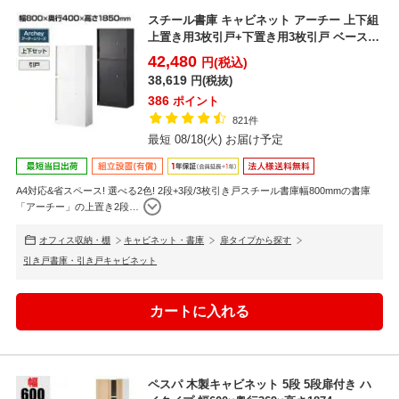
スチール書庫 キャビネット アーチー 上下組
上置き用3枚引戸+下置き用3枚引戸 ベース付
き 幅80...
42,480
円(税込)
38,619
円(税抜)
386
ポイント
821件
最短 08/18(火) お届け予定
A4対応&省スペース! 選べる2色! 2段+3段/3枚引き戸スチール書庫幅800mmの書庫
「アーチー」の上置き2段
…
オフィス収納・棚
キャビネット・書庫
扉タイプから探す
引き戸書庫・引き戸キャビネット
ペスパ 木製キャビネット 5段 5段扉付き ハ