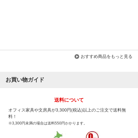
レビュー数
158
件
平均評価
4.7
2026-07-13
ご購入者様
購入確認済み
ご購
会社事務所
満足
おすすめ商品をもっと見る
収納しやすく、使い勝手が良いです。
満足
お買い物ガイド
送料について
オフィス家具や文房具が3,300円(税込)以上のご注文で送料無
料！
商品を見る
※3,300円未満の場合は送料550円かかります。
すべてのお客様のコメント見る