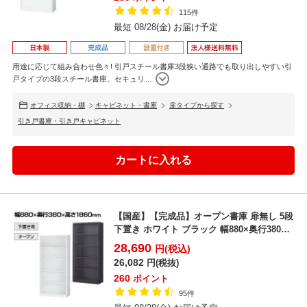
115件
最短 08/28(金) お届け予定
用途に応じて組み合わせ色々! 引戸スチール書庫3段狭い通路でも取り出しやすい引
戸タイプの3段スチール書庫。セキュリ
…
オフィス収納・棚
キャビネット・書庫
扉タイプから探す
引き戸書庫・引き戸キャビネット
【国産】【完成品】オープン書庫 扉無し 5段
下置き ホワイト ブラック 幅880×奥行380×
高さ...
28,690
円(税込)
26,082
円(税抜)
260
ポイント
95件