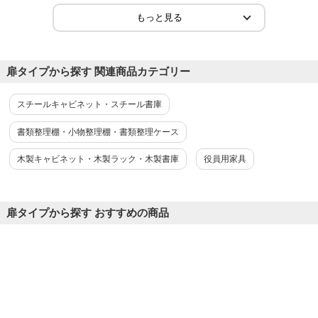
2026-08-03
ご購入者様
購入確認済み
ご購
スチール書庫
オフ
扉タイプから探す 関連商品カテゴリー
写真では分かりにくい色で 白かと思ったて購入したら 違ったの
色が
でがったり 交換でき...
もっと見る
が便
スチールキャビネット・スチール書庫
書類整理棚・小物整理棚・書類整理ケース
木製キャビネット・木製ラック・木製書庫
役員用家具
扉タイプから探す おすすめの商品
商品を見る
すべてのお客様のコメント見る
【ホワイト:8月21日入荷予定】【国産】
【完成品】両開き書庫 5段 鍵付き ホワイト
ブラック 幅880×奥行380×高さ1860mm ス
チール書庫 スチールキャビネット オフィ
4.7
ス 収納 事務所