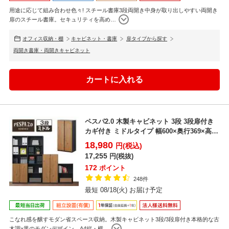
用途に応じて組み合わせ色々! スチール書庫3段両開き中身が取り出しやすい両開き
扉のスチール書庫。セキュリティを高め
…
オフィス収納・棚
キャビネット・書庫
扉タイプから探す
両開き書庫・両開きキャビネット
ペスパ2.0 木製キャビネット 3段 3段扉付き
カギ付き ミドルタイプ 幅600×奥行369×高
さ...
18,980
円(税込)
17,255
円(税抜)
172
ポイント
248件
最短 08/18(火) お届け予定
こなれ感を醸すモダン省スペース収納。木製キャビネット3段/3段扉付き本格的な古
木調×黒のモダンデザイン。A4縦・横
…