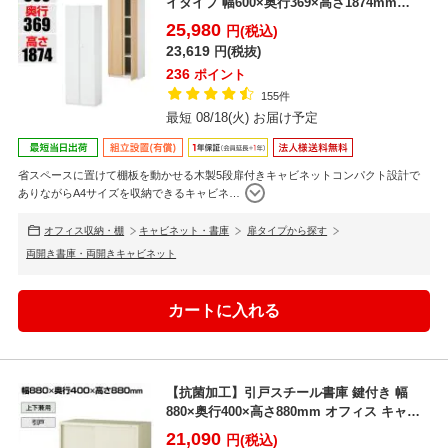
イタイプ 幅600×奥行369×高さ1874mm
【ホ...
25,980
円(税込)
23,619
円(税抜)
236
ポイント
155件
最短 08/18(火) お届け予定
省スペースに置けて棚板を動かせる木製5段扉付きキャビネットコンパクト設計で
ありながらA4サイズを収納できるキャビネ
…
オフィス収納・棚
キャビネット・書庫
扉タイプから探す
両開き書庫・両開きキャビネット
【抗菌加工】引戸スチール書庫 鍵付き 幅
880×奥行400×高さ880mm オフィス キャビ
ネット ...
21,090
円(税込)