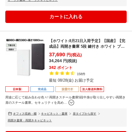
【ホワイト:8月21日入荷予定】【国産】【完
成品】両開き書庫 5段 鍵付き ホワイト ブラ
ック 幅8...
37,690
円(税込)
34,264
円(税抜)
342
ポイント
158件
最短 08/28(金) お届け予定
用途に応じて組み合わせ色々! 両開きスチール書庫5段中身が取り出しやすい両開き
扉のスチール書庫。セキュリティを高め
…
オフィス収納・棚
キャビネット・書庫
扉タイプから探す
両開き書庫・両開きキャビネット