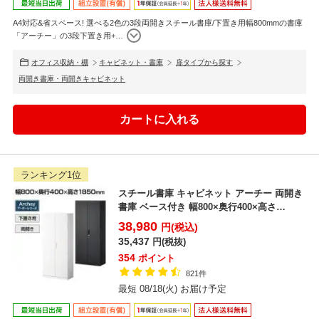
A4対応&省スペース! 選べる2色の3段両開きスチール書庫/下置き用幅800mmの書庫
「アーチー」の3段下置き用+
…
オフィス収納・棚
キャビネット・書庫
扉タイプから探す
両開き書庫・両開きキャビネット
ランキング1位
スチール書庫 キャビネット アーチー 両開き
書庫 ベース付き 幅800×奥行400×高さ
1850mm
38,980
円(税込)
35,437
円(税抜)
354
ポイント
821件
最短 08/18(火) お届け予定