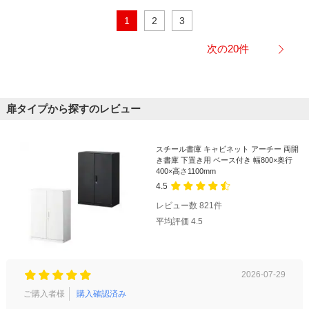
1
2
3
次の20件
扉タイプから探すのレビュー
スチール書庫 キャビネット アーチー 両開
き書庫 下置き用 ベース付き 幅800×奥行
400×高さ1100mm
4.5
レビュー数
821
件
平均評価
4.5
2026-07-29
ご購入者様
購入確認済み
ご購