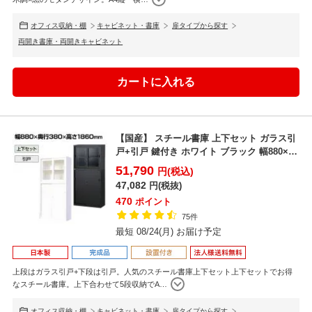
オフィス収納・棚
キャビネット・書庫
扉タイプから探す
両開き書庫・両開きキャビネット
【国産】 スチール書庫 上下セット ガラス引
戸+引戸 鍵付き ホワイト ブラック 幅880×奥
行38...
51,790
円(税込)
47,082
円(税抜)
470
ポイント
75件
最短 08/24(月) お届け予定
上段はガラス引戸+下段は引戸。人気のスチール書庫上下セット上下セットでお得
なスチール書庫。上下合わせて5段収納でA
…
オフィス収納・棚
キャビネット・書庫
扉タイプから探す