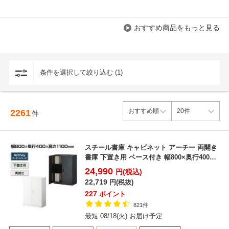
おすすめ商品をもっと見る
条件を選択して絞り込む (1)
2261
件
スチール書庫 キャビネット アーチー 両開き
書庫 下置き用 ベース付き 幅800×奥行400×
高さ1...
24,990
円(税込)
22,719
円(税抜)
227
ポイント
821件
最短 08/18(火) お届け予定