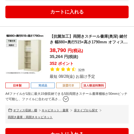
【抗菌加工】両開きスチール書庫(奥深) 鍵付
き 幅880×奥行515×高さ1790mm オフィス
キ...
38,790
円(税込)
35,264
円(税抜)
352
ポイント
32件
最短 08/28(金) お届け予定
A4ファイルが1段に最大15個収納できる5段両開きスチール書庫棚板が30mmピッチ
で可動し、ファイルに合わせて高さ
…
オフィス収納・棚
キャビネット・書庫
扉タイプから探す
両開き書庫・両開きキャビネット