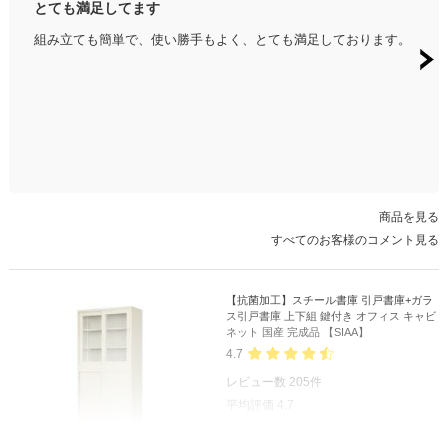
とても満足してます
スチ
組み立ても簡単で、使い勝手もよく、とても満足しております。
配送
商品を見る
すべてのお客様のコメント見る
【抗菌加工】スチール書庫 引戸書庫+ガラ
ス引戸書庫 上下組 鍵付き オフィス キャビ
ネット 国産 完成品 【SIAA】
4.7
レビュー数
205
件
平均評価
4.7