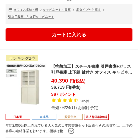
オフィス収納・棚
キャビネット・書庫
扉タイプから探す
引き戸書庫・引き戸キャビネット
ランキング2位
【抗菌加工】スチール書庫 引戸書庫+ガラス
引戸書庫 上下組 鍵付き オフィス キャビネッ
ト 国産 完...
40,390
円(税込)
36,719
円(税抜)
367
ポイント
205件
最短 08/24(月) お届け予定
年間2,000台以上売れている大人気の日本製書庫セット設置付きの地域では、上下の
書庫の連結作業も行います。棚板は物
…