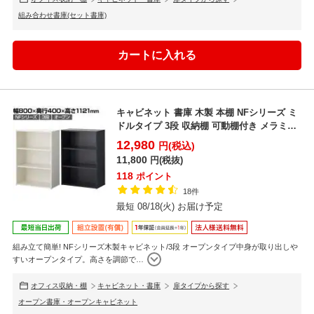
組み合わせ書庫(セット書庫)
キャビネット 書庫 木製 本棚 NFシリーズ ミ
ドルタイプ 3段 収納棚 可動棚付き メラミン
化粧板...
12,980
円(税込)
11,800
円(税抜)
118
ポイント
18件
最短 08/18(火) お届け予定
組み立て簡単! NFシリーズ木製キャビネット/3段 オープンタイプ中身が取り出しや
すいオープンタイプ。高さを調節で
…
オフィス収納・棚
キャビネット・書庫
扉タイプから探す
オープン書庫・オープンキャビネット