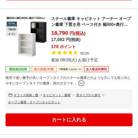
スチール書庫 キャビネット アーチー オープ
ン書庫 下置き用 ベース付き 幅800×奥行
400×高さ...
18,790
円(税込)
17,082
円(税抜)
170
ポイント
821件
最短 08/18(火) お届け予定
格安で使い勝手の良いオープンタイプのスチール書庫どのような方にでも取り出し
やすいオープンタイプの書庫。床のガタツキ
…
オフィス収納・棚
キャビネット・書庫
扉タイプから探す
オープン書庫・オープンキャビネット