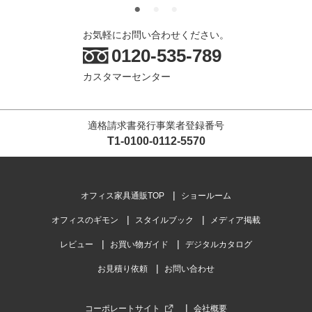
商品を見る
すべてのお客様のコメント見る
お気軽にお問い合わせください。
0120-535-789
ペスパ 木製キャビネット 5段 5段扉付き ハ
カスタマーセンター
イタイプ 幅600×奥行369×高さ1874mm
【ホワイト扉・ナチュラル扉】
4.4
適格請求書発行事業者登録番号
レビュー数
155
件
T1-0100-0112-5570
平均評価
4.4
オフィス家具通販TOP
ショールーム
2026-07-30
ご購入者様
購入確認済み
ご購
オフィスのギモン
スタイルブック
メディア掲載
木製キャビネット
2度
レビュー
お買い物ガイド
デジタルカタログ
新しい事業所に縦長のキャビネットと棚を合わせた商品を探して
前回
お見積り依頼
お問い合わせ
おりました。組立もスム...
もっと見る
大変
コーポレートサイト
会社概要