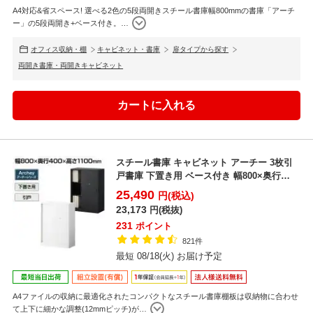
A4対応&省スペース! 選べる2色の5段両開きスチール書庫幅800mmの書庫「アーチ
ー」の5段両開き+ベース付き。
…
オフィス収納・棚
キャビネット・書庫
扉タイプから探す
両開き書庫・両開きキャビネット
スチール書庫 キャビネット アーチー 3枚引
戸書庫 下置き用 ベース付き 幅800×奥行
400×高さ...
25,490
円(税込)
23,173
円(税抜)
231
ポイント
821件
最短 08/18(火) お届け予定
A4ファイルの収納に最適化されたコンパクトなスチール書庫棚板は収納物に合わせ
て上下に細かな調整(12mmピッチ)が
…