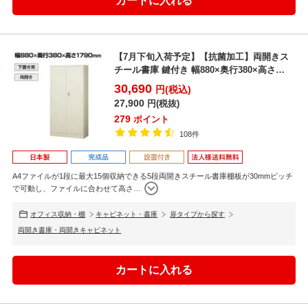
【7月下旬入荷予定】【抗菌加工】両開きス
チール書庫 鍵付き 幅880×奥行380×高さ
1790mm ...
30,690
円(税込)
27,900
円(税抜)
279
ポイント
108件
A4ファイルが1段に最大15個収納できる5段両開きスチール書庫棚板が30mmピッチ
で可動し、ファイルに合わせて高さ
…
オフィス収納・棚
キャビネット・書庫
扉タイプから探す
両開き書庫・両開きキャビネット