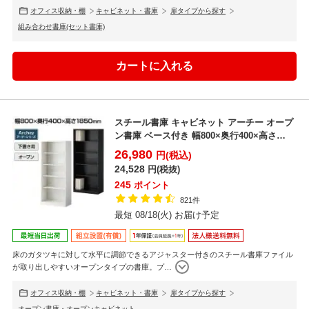
オフィス収納・棚
キャビネット・書庫
扉タイプから探す
組み合わせ書庫(セット書庫)
スチール書庫 キャビネット アーチー オープ
ン書庫 ベース付き 幅800×奥行400×高さ
1850m...
26,980
円(税込)
24,528
円(税抜)
245
ポイント
821件
最短 08/18(火) お届け予定
床のガタツキに対して水平に調節できるアジャスター付きのスチール書庫ファイル
が取り出しやすいオープンタイプの書庫。プ
…
オフィス収納・棚
キャビネット・書庫
扉タイプから探す
オープン書庫・オープンキャビネット