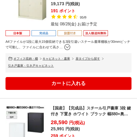
19,173
円(税抜)
191
ポイント
95件
最短 08/28(金) お届け予定
A4ファイルが1段に最大15個収納できる3段引違いスチール書庫棚板が30mmピッチ
で可動し、ファイルに合わせて高さ
…
オフィス収納・棚
キャビネット・書庫
扉タイプから探す
引き戸書庫・引き戸キャビネット
【国産】【完成品】スチール引戸書庫 3段 鍵
付き 下置き ホワイト ブラック 幅880×奥行
380×...
28,590
円(税込)
25,991
円(税抜)
259
ポイント