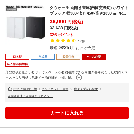
クウォール 両開き書庫(内筒交換錠) ホワイト
ブラック 幅900×奥行450×高さ1050mm/R...
36,990
円(税込)
33,628
円(税抜)
336
ポイント
12件
最短 08/31(月) お届け予定
薄型棚板と細かいピッチでスペースを有効活用できる両開き書庫決まった収納スペ
ースをより有効に活用できる両開き本棚。鍵
…
オフィス収納・棚
キャビネット・書庫
扉タイプから探す
両開き書庫・両開きキャビネット