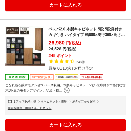
ペスパ2.0 木製キャビネット 5段 5段扉付き
カギ付き ハイタイプ 幅600×奥行369×高さ
1...
26,980
円(税込)
24,528
円(税抜)
245
ポイント
248件
最短 08/18(火) お届け予定
こなれ感を醸すモダン省スペース収納。木製キャビネット5段/5段扉付き本格的な古
木調×黒のモダンデザイン。A4縦・横
…
オフィス収納・棚
キャビネット・書庫
扉タイプから探す
両開き書庫・両開きキャビネット