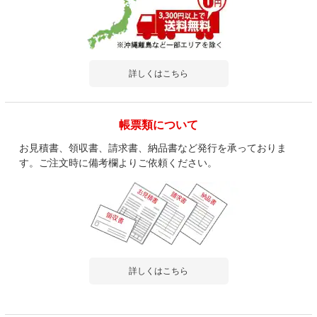
ペスパ2.0 木製キャビネット 5段 5段扉付き
カギ付き ハイタイプ 幅600×奥行369×高さ
1874mm 【古木調扉】
4.5
レビュー数
248
件
詳しくはこちら
平均評価
4.5
帳票類について
2026-08-02
お見積書、領収書、請求書、納品書など発行を承っておりま
す。ご注文時に備考欄よりご依頼ください。
ご購入者様
購入確認済み
ご購
インパクトがあれば
事務
インパクトなどの電動工具があれば楽ですが、すべてで作業だと
組み
かなり大変です。
うひん
詳しくはこちら