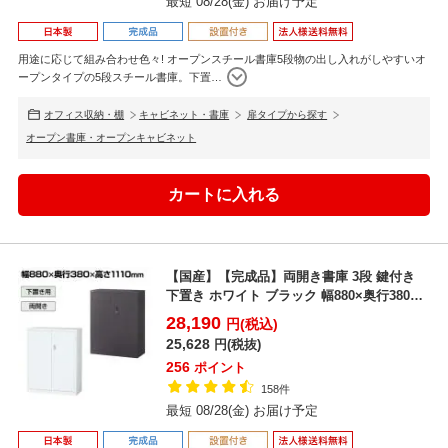
最短 08/28(金) お届け予定
用途に応じて組み合わせ色々! オープンスチール書庫5段物の出し入れがしやすいオ
ープンタイプの5段スチール書庫。下置
…
オフィス収納・棚
キャビネット・書庫
扉タイプから探す
オープン書庫・オープンキャビネット
【国産】【完成品】両開き書庫 3段 鍵付き
下置き ホワイト ブラック 幅880×奥行380×
高さ1...
28,190
円(税込)
25,628
円(税抜)
256
ポイント
158件
最短 08/28(金) お届け予定