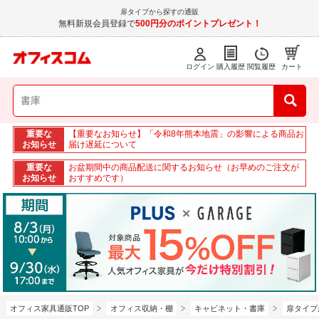
扉タイプから探すの通販
無料新規会員登録で
500円分のポイントプレゼント！
ログイン
購入履歴
閲覧履歴
カート
重要な
【重要なお知らせ】「令和8年熊本地震」の影響による商品お
お知らせ
届け遅延について
重要な
お盆期間中の商品配送に関するお知らせ（お早めのご注文が
お知らせ
おすすめです）
オフィス家具通販TOP
オフィス収納・棚
キャビネット・書庫
扉タイプ