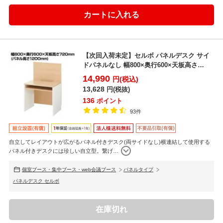
【次回入荷未定】セルボ パネルデスク サイ
ドパネルなし 幅800×奥行600×天板高さ
720mm 棚...
14,990
円(税込)
13,628
円(税抜)
136
ポイント
93件
自立してレイアウトが広がるパネル付きデスク(両サイドなし)横連結して使用する
パネル付きデスクには珍しい自立型。繋げ
…
個室ブース・集中ブース・web会議ブース
パネルタイプ
パネルデスク セルボ
在庫切れ