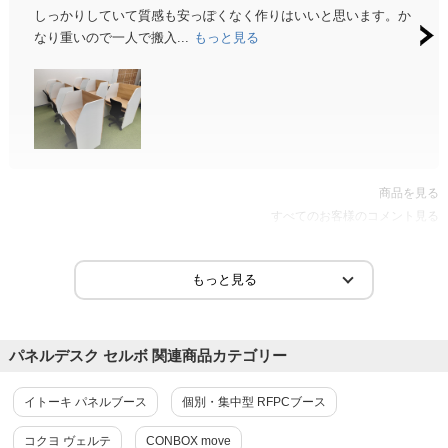
しっかりしていて質感も安っぽくなく作りはいいと思います。か
サイ
なり重いので一人で搬入...
もっと見る
商品を見る
すべてのお客様のコメント見る
パネルデスク セルボ 関連商品カテゴリー
イトーキ パネルブース
個別・集中型 RFPCブース
コクヨ ヴェルテ
CONBOX move