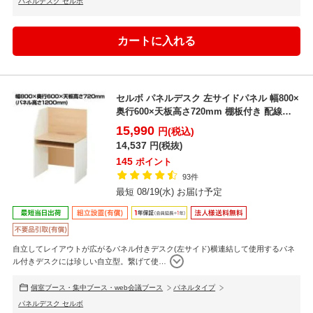
パネルデスク セルボ
セルボ パネルデスク 左サイドパネル 幅800×
奥行600×天板高さ720mm 棚板付き 配線ホ
ール...
15,990
円(税込)
14,537
円(税抜)
145
ポイント
93件
最短 08/19(水) お届け予定
自立してレイアウトが広がるパネル付きデスク(左サイド)横連結して使用するパネ
ル付きデスクには珍しい自立型。繋げて使
…
個室ブース・集中ブース・web会議ブース
パネルタイプ
パネルデスク セルボ