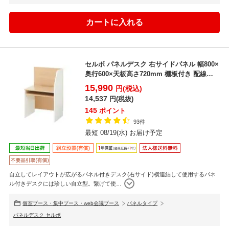
セルボ パネルデスク 右サイドパネル 幅800×
奥行600×天板高さ720mm 棚板付き 配線ホ
ール...
15,990
円(税込)
14,537
円(税抜)
145
ポイント
93件
最短 08/19(水) お届け予定
自立してレイアウトが広がるパネル付きデスク(右サイド)横連結して使用するパネ
ル付きデスクには珍しい自立型。繋げて使
…
個室ブース・集中ブース・web会議ブース
パネルタイプ
パネルデスク セルボ