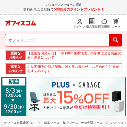
パネルデスク セルボの通販
無料新規会員登録で
500円分のポイントプレゼント！
ログイン
購入履歴
閲覧履歴
カート
重要な
【重要なお知らせ】「令和8年熊本地震」の影響による商品お
お知らせ
届け遅延について
重要な
お盆期間中の商品配送に関するお知らせ（お早めのご注文が
お知らせ
おすすめです）
オフィス家具通販TOP
個室ブース・集中ブース・web会議ブース
パネルタイ