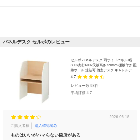
パネルデスク セルボのレビュー
セルボ パネルデスク 両サイドパネル 幅
800×奥行600×天板高さ720mm 棚板付き 配
線ホール 連結可 個室デスク キャレルデス
ク
4.7
レビュー数
93
件
平均評価
4.7
2026-06-18
ご購入者様
購入確認済み
ご購
ものはいいがハマらない箇所がある
ちょ