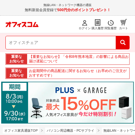
無線LAN・ネットワーク機器の通販
無料新規会員登録で
500円分のポイントプレゼント！
ログイン
購入履歴
閲覧履歴
カート
重要な
【重要なお知らせ】「令和8年熊本地震」の影響による商品お
お知らせ
届け遅延について
重要な
お盆期間中の商品配送に関するお知らせ（お早めのご注文が
お知らせ
おすすめです）
オフィス家具通販TOP
パソコン周辺機器・PCサプライ
無線LAN・ネットワ