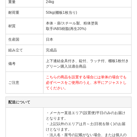
重量
24kg
耐荷重
50kg(棚板1枚当り)
本体・扉/スチール製、粉体塗装
材質
取手/ABS樹脂(再生20%)
生産国
日本
組み立て
完成品
上下連結金具付き、錠付、ラッチ付、棚板1枚付き
備考
グリーン購入法適合商品
こちらの商品を設置する場合には単体の場合でも
ご注意
必ずベースをご使用のうえ、水平にアジャストし
てください。
配送について
・メーカー直送エリア(設置便)平日のみのお届け
となります。
・上記以外のエリアは月～土(日祝を除く)のお届
けとなります。
・法人名・屋号の記載がない場合、または個人の