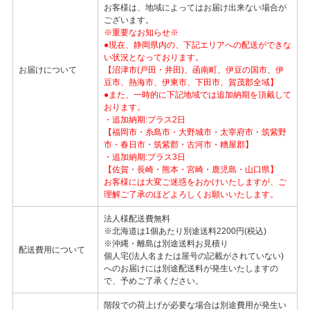
お客様は、地域によってはお届け出来ない場合が
ございます。
※重要なお知らせ※
●現在、静岡県内の、下記エリアへの配送ができな
い状況となっております。
お届けについて
【沼津市(戸田・井田)、函南町、伊豆の国市、伊
豆市、熱海市、伊東市、下田市、賀茂郡全域】
●また、一時的に下記地域では追加納期を頂戴して
おります。
・追加納期:プラス2日
【福岡市・糸島市・大野城市・太宰府市・筑紫野
市・春日市・筑紫郡・古河市・糟屋郡】
・追加納期:プラス3日
【佐賀・長崎・熊本・宮崎・鹿児島・山口県】
お客様には大変ご迷惑をおかけいたしますが、ご
理解ご了承のほどよろしくお願いいたします。
法人様配送費無料
※北海道は1個あたり別途送料2200円(税込)
※沖縄・離島は別途送料お見積り
配送費用について
個人宅(法人名または屋号の記載がされていない)
へのお届けには別途配送料が発生いたしますの
で、予めご了承ください。
階段での荷上げが必要な場合は別途費用が発生い