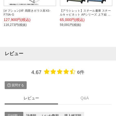
[オプション]XF 両開きガラス扉XS-
【アウトレット】スチール書庫 スチー
F70A-G
ルキャビネット APシリーズ 上下組 上
置き2段4人パーソナルロッカー +下置
127,900円(税込)
65,000円(税込)
き2段4人パーソナルロッカー シリンダ
116,273円(税抜)
59,091円(税抜)
ー錠 幅800×奥行400×高さ1594mm
レビュー
4.67
6件
質問する
レビュー
Q&A
日付順 ↓
評価順
いいね数順
購入確認順