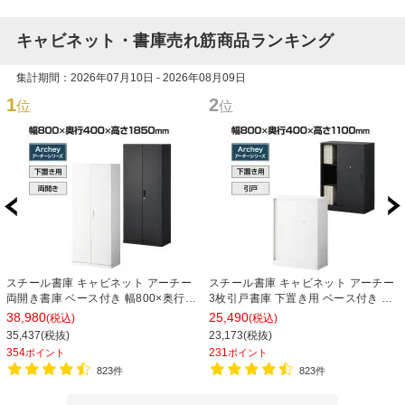
キャビネット・書庫売れ筋商品ランキング
集計期間：2026年07月10日 - 2026年08月09日
1
2
位
位
スチール書庫 キャビネット アーチー
スチール書庫 キャビネット アーチー
両開き書庫 ベース付き 幅800×奥行
3枚引戸書庫 下置き用 ベース付き 幅
400×高さ1850mm
800×奥行400×高さ1100mm
38,980
25,490
(税込)
(税込)
35,437(税抜)
23,173(税抜)
354
231
ポイント
ポイント
823件
823件