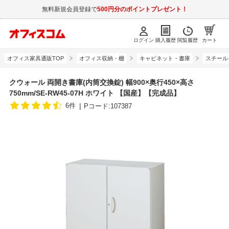
無料新規会員登録で
500円分のポイントプレゼント！
ログイン
購入履歴
閲覧履歴
カート
オフィス家具通販TOP
オフィス収納・棚
キャビネット・書庫
スチール
クウォール 両開き書庫(内筒交換錠) 幅900×奥行450×高さ
750mm/SE-RW45-07H ホワイト 【国産】【完成品】
6件
Pコード:107387