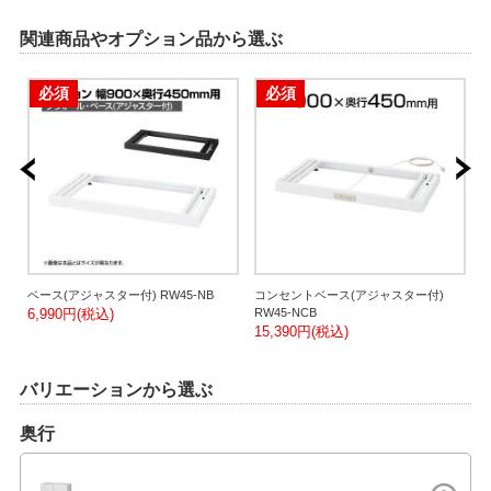
関連商品やオプション品から選ぶ
必須
必須
さ
ベース(アジャスター付) RW45-NB
コンセントベース(アジャスター付)
ダ
6,990円(税込)
RW45-NCB
N
15,390円(税込)
9
バリエーションから選ぶ
奥行