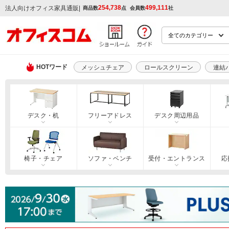
254,738
499,111
|
法人向けオフィス家具通販
商品数
点
会員数
社
HOTワード
メッシュチェア
ロールスクリーン
連結
デスク・机
フリーアドレス
デスク周辺用品
椅子・チェア
ソファ・ベンチ
受付・エントランス
応