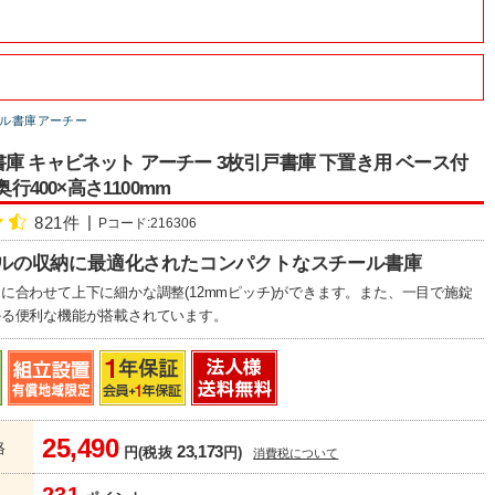
ル書庫アーチー
庫 キャビネット アーチー 3枚引戸書庫 下置き用 ベース付
×奥行400×高さ1100mm
821件
Pコード:216306
イルの収納に最適化されたコンパクトなスチール書庫
に合わせて上下に細かな調整(12mmピッチ)ができます。また、一目で施錠
かる便利な機能が搭載されています。
25,490
格
23,173
円(税抜
円)
消費税について