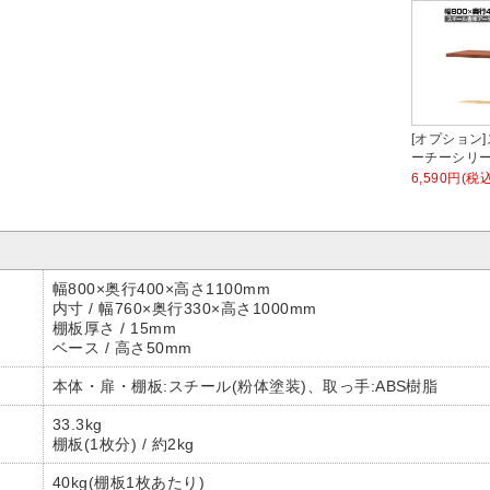
[オプション
ーチーシリー
6,590円(税込
幅800×奥行400×高さ1100mm
内寸 / 幅760×奥行330×高さ1000mm
棚板厚さ / 15mm
ベース / 高さ50mm
本体・扉・棚板:スチール(粉体塗装)、取っ手:ABS樹脂
33.3kg
棚板(1枚分) / 約2kg
40kg(棚板1枚あたり)