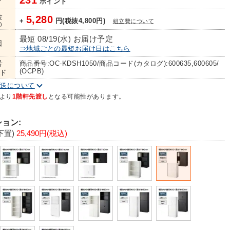
231
ト
ポイント
金
5,280
+
円(税抜4,800円)
組立費について
)
最短 08/19(水) お届け予定
日
⇒地域ごとの最短お届け日はこちら
号
商品番号:OC-KDSH1050/商品コード(カタログ):600635,600605/
(OCPB)
ド
配送について
より
1階軒先渡し
となる可能性があります。
ョン:
下置)
25,490円(税込)