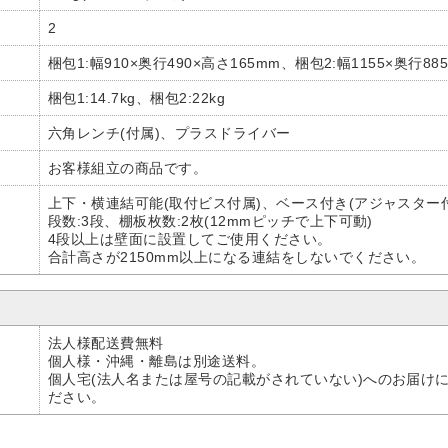
2
梱包1:幅910×奥行490×高さ165mm、梱包2:幅1155×奥行88
梱包1:14.7kg、梱包2:22kg
六角レンチ(付属)、プラスドライバー
お客様組立の商品です。
上下・横連結可能(取付ビス付属)、ベース付き(アジャスター付
段数:3段、棚板枚数:2枚(12mmピッチで上下可動)
4段以上は壁面に設置してご使用ください。
合計高さが2150mm以上になる連結をしないでください。
法人様配送費無料
個人様・沖縄・離島は別途送料。
個人宅(法人名または屋号の記載がされていない)へのお届け
ださい。