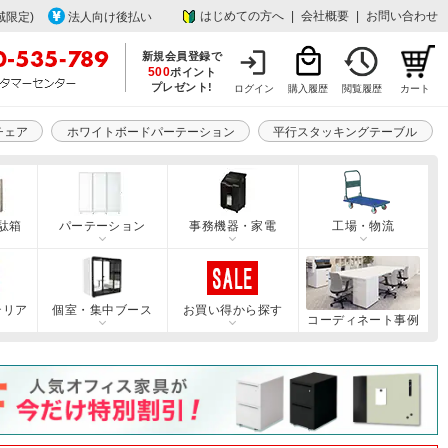
はじめての方へ
|
会社概要
|
お問い合わせ
域限定)
法人向け後払い
新規会員登録で
500
ポイント
プレゼント!
ログイン
購入履歴
閲覧履歴
カート
チェア
ホワイトボードパーテーション
平行スタッキングテーブル
駄箱
パーテーション
事務機器・家電
工場・物流
テリア
個室・集中ブース
お買い得から探す
コーディネート事例