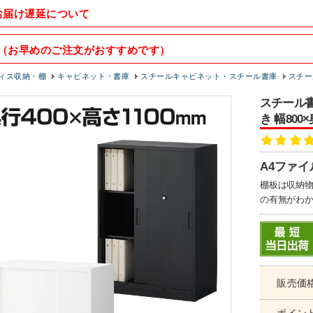
お届け遅延について
（お早めのご注文がおすすめです）
ィス収納・棚
キャビネット・書庫
スチールキャビネット・スチール書庫
スチー
スチール書
き 幅800
A4ファ
棚板は収納物
の有無がわ
販売価