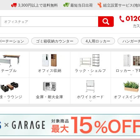
3,300円以上で送料無料
最短当日出荷
組立設置サービス(地
パーテーション
ゴミ箱収納カウンター
4人用ロッカー
ハンガー
テーブル
オフィス収納
ラック・シェルフ
ロッカー・下
接・ラウンジ
金庫・耐火金庫
ホワイトボード
オフィスイン