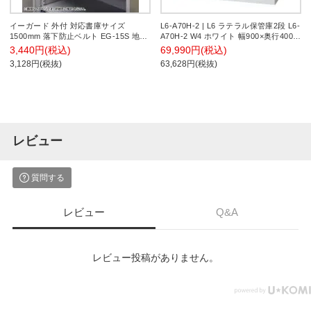
イーガード 外付 対応書庫サイズ
L6-A70H-2 | L6 ラテラル保管庫2段 L6-
1500mm 落下防止ベルト EG-15S 地震
A70H-2 W4 ホワイト 幅900×奥行400×
対策 耐震 防災 固定
高さ720mm プラス(PLUS)
3,440円(税込)
69,990円(税込)
3,128円(税抜)
63,628円(税抜)
レビュー
質問する
レビュー
Q&A
レビュー投稿がありません。