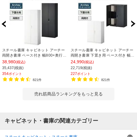
スチール書庫 キャビネット アーチー
スチール書庫 キャビネット アーチー
両開き書庫 ベース付き 幅800×奥行
両開き書庫 下置き用 ベース付き 幅
400×高さ1850mm
800×奥行400×高さ1100mm
38,980
24,990
(税込)
(税込)
35,437(税抜)
22,719(税抜)
354
227
ポイント
ポイント
821件
821件
売れ筋商品ランキングをもっと見る
キャビネット・書庫の関連カテゴリー
スチールキャビネット・スチール書庫