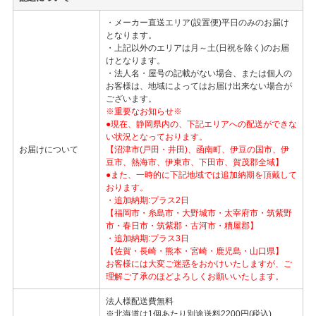
・メーカー直送エリア(設置便)平日のみのお届け
となります。
・上記以外のエリアは月～土(日祝を除く)のお届
けとなります。
・法人名・屋号の記載がない場合、または個人の
お客様は、地域によってはお届け出来ない場合が
ございます。
※重要なお知らせ※
●現在、静岡県内の、下記エリアへの配送ができな
い状況となっております。
お届けについて
【沼津市(戸田・井田)、函南町、伊豆の国市、伊
豆市、熱海市、伊東市、下田市、賀茂郡全域】
●また、一時的に下記地域では追加納期を頂戴して
おります。
・追加納期:プラス2日
【福岡市・糸島市・大野城市・太宰府市・筑紫野
市・春日市・筑紫郡・古河市・糟屋郡】
・追加納期:プラス3日
【佐賀・長崎・熊本・宮崎・鹿児島・山口県】
お客様には大変ご迷惑をおかけいたしますが、ご
理解ご了承のほどよろしくお願いいたします。
法人様配送費無料
※北海道は1個あたり別途送料2200円(税込)