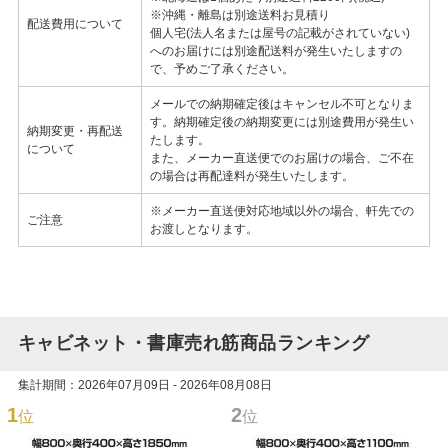
※沖縄・離島は別途送料お見積り
配送費用について
個人宅(法人名または屋号の記載がされていない)
へのお届けには別途配送料が発生いたしますの
で、予めご了承ください。
メールでの納期確定後はキャンセル不可となりま
す。納期確定後の納期変更には別途費用が発生い
納期変更・再配送
たします。
について
また、メーカー直送便でのお届けの場合、ご不在
の場合は再配達料が発生いたします。
※メーカー直送便対応地域以外の場合、軒先での
ご注意
お渡しとなります。
キャビネット・書庫売れ筋商品ランキング
集計期間：2026年07月09日 - 2026年08月08日
1
2
位
位