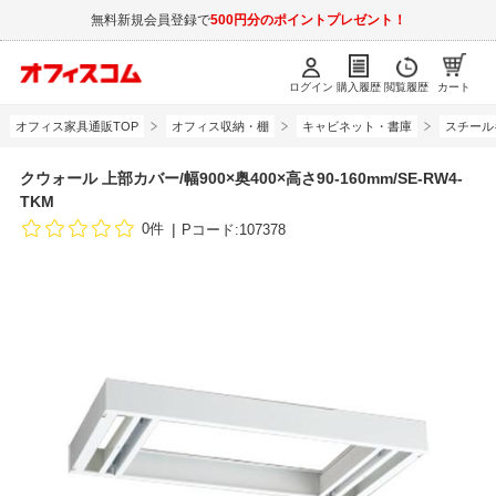
無料新規会員登録で
500円分のポイントプレゼント！
ログイン
購入履歴
閲覧履歴
カート
オフィス家具通販TOP
オフィス収納・棚
キャビネット・書庫
スチール
クウォール 上部カバー/幅900×奥400×高さ90-160mm/SE-RW4-
TKM
0件
Pコード:107378