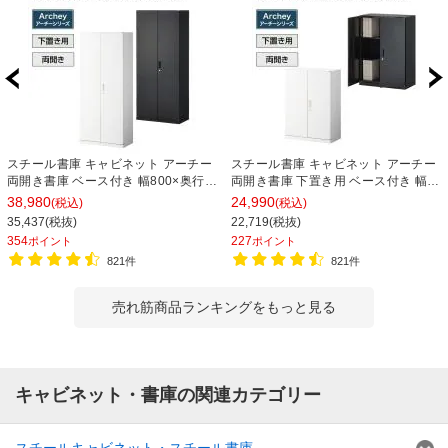
スチール書庫 キャビネット アーチー
スチール書庫 キャビネット アーチー
両開き書庫 ベース付き 幅800×奥行
両開き書庫 下置き用 ベース付き 幅
400×高さ1850mm
800×奥行400×高さ1100mm
38,980
24,990
(税込)
(税込)
35,437(税抜)
22,719(税抜)
354
227
ポイント
ポイント
821件
821件
売れ筋商品ランキングをもっと見る
キャビネット・書庫の関連カテゴリー
スチールキャビネット・スチール書庫