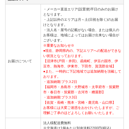
・メーカー直送エリア(設置便)平日のみのお届け
となります。
・上記以外のエリアは月～土(日祝を除く)のお届
けとなります。
・法人名・屋号の記載がない場合、または個人の
お客様は、地域によってはお届け出来ない場合が
ございます。
※重要なお知らせ※
●現在、静岡県内の、下記エリアへの配送ができな
い状況となっております。
お届けについて
【沼津市(戸田・井田)、函南町、伊豆の国市、伊
豆市、熱海市、伊東市、下田市、賀茂郡全域】
●また、一時的に下記地域では追加納期を頂戴して
おります。
・追加納期:プラス2日
【福岡市・糸島市・大野城市・太宰府市・筑紫野
市・春日市・筑紫郡・古河市・糟屋郡】
・追加納期:プラス3日
【佐賀・長崎・熊本・宮崎・鹿児島・山口県】
お客様には大変ご迷惑をおかけいたしますが、ご
理解ご了承のほどよろしくお願いいたします。
法人様配送費無料
※北海道は1個あたり別途送料2200円(税込)