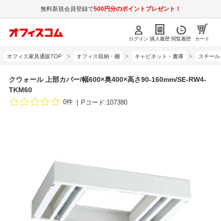
無料新規会員登録で
500円分のポイントプレゼント！
ログイン
購入履歴
閲覧履歴
カート
オフィス家具通販TOP
オフィス収納・棚
キャビネット・書庫
スチール
クウォール 上部カバー/幅600×奥400×高さ90-160mm/SE-RW4-
TKM60
0件
Pコード:107380