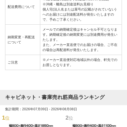
※沖縄・離島は別途送料お見積り
配送費用について
個人宅(法人名または屋号の記載がされていない)
へのお届けには別途配送料が発生いたしますの
で、予めご了承ください。
メールでの納期確定後はキャンセル不可となりま
す。納期確定後の納期変更には別途費用が発生い
納期変更・再配送
たします。
について
また、メーカー直送便でのお届けの場合、ご不在
の場合は再配達料が発生いたします。
※メーカー直送便対応地域以外の場合、軒先での
ご注意
お渡しとなります。
キャビネット・書庫売れ筋商品ランキング
集計期間：2026年07月09日 - 2026年08月08日
1
2
位
位