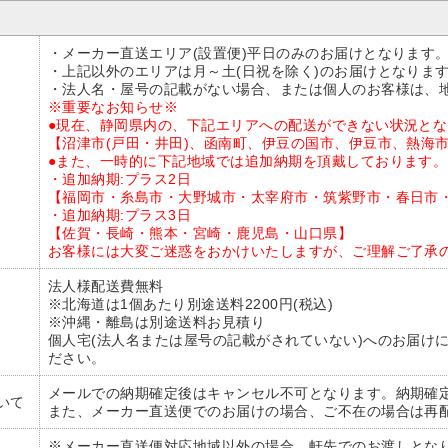
・メーカー直送エリア(設置便)平日のみのお届けとなります
・上記以外のエリアは月～土(日祝を除く)のお届けとなりま
・法人名・屋号の記載がない場合、または個人のお客様は、
※重要なお知らせ※
●現在、静岡県内の、下記エリアへの配送ができない状況と
【沼津市(戸田・井田)、函南町、伊豆の国市、伊豆市、熱海
●また、一時的に下記地域では追加納期を頂戴しております。
・追加納期:プラス2日
【福岡市・糸島市・大野城市・太宰府市・筑紫野市・春日市
・追加納期:プラス3日
【佐賀・長崎・熊本・宮崎・鹿児島・山口県】
お客様には大変ご迷惑をおかけいたしますが、ご理解ご了承
法人様配送費無料
※北海道は1個あたり別途送料2200円(税込)
※沖縄・離島は別途送料お見積り
個人宅(法人名または屋号の記載がされていない)へのお届け
ださい。
メールでの納期確定後はキャンセル不可となります。納期確
いて
また、メーカー直送便でのお届けの場合、ご不在の場合は再
※メーカー直送便対応地域以外の場合、軒先でのお渡しとな