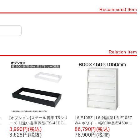
NF
木製キャビネット WD
木製キャビネット レモダ
Recommend Item
製キャビネット メティオ
木製キューブボックス 積み重ね収納
カラーボックス
フリーラック・壁面収納
ディスプレイラック
員用家具
扉タイプから探す
オープン書庫・オープンキャビネット
Relation Item
ト
引き戸書庫・引き戸キャビネット
ラテラル書庫・引き出し書庫
シ
[オプション]スチール書庫 TSシリ
L6-E105Z | L6 雑誌架 L6-E105Z
-
ーズ 引違い書庫深型(TS-43DG・
W4 ホワイト 幅800×奥行450×高
TS-43DS)用ベース 幅1198×奥行
さ1050mm プラス(PLUS)
3,990円(税込)
86,790円(税込)
499×高さ90mm 国産 TS-43DB
3,628円(税抜)
78,900円(税抜)