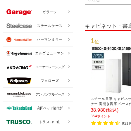
ガラージ
キャビネット・書
スチールケース
1
ハーマンミラー
位
エルゴヒューマン
エーケーレーシング
フェローズ
アンサンブルベース
スチール書庫 キャビネッ
チー 両開き書庫 ベース
高田ベッド製作所
800×奥行400×高さ185
38,980
(税込)
354
ポイント
トラスコ中山
821