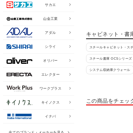
サカエ
山金工業
アダル
キャビネット・書
シライ
スチールキャビネット・ス
スチール書庫 OCSシリーズ
オリバー
システム収納庫クウォール
エレクター
コンビネーションブロック HO
ワークプラス
書類整理棚・小物整理棚・
この商品をチェッ
キイノクス
書類整理ケース 高さ880mm
耐火ファイリングキャビネ
イナバ
レターケース
ペーパー
全てのブランド・メーカーを見る