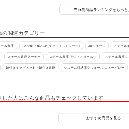
売れ筋商品ランキングをもっと
庫の関連カテゴリー
チール書庫
LASHSTORAGE(ラッシュストレージ)
Jeシリーズ
スチールキ
スチール書庫アーチー
スチール書庫 アジャスターあり
スチール書庫ニ
鍵付きキャビネット・鍵付き書庫
システム収納庫クウォール ニューグレー
S(旧NHS)
エスキャビネット
スチール書庫 L6シリーズ
シンライン
書類整理ケース
フロアケース・オフィスチェスト
書類整理ケース 高さ700mm
クした人はこんな商品もチェックしています
(錠付・鍵付)
書類整理ケース デスク周辺型
書類整理ケース デスク周辺型(錠
ット
小物整理ケース 高さ700mm(錠付・鍵付)
小物整理ケース 高さ880mm(錠
おすすめ商品を見る
ケース
マップケース
木製キャビネット・木製ラック・木製書庫
サイズ