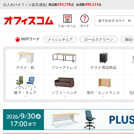
254,738
499,111
|
法人向けオフィス家具通販
商品数
点
会員数
社
HOTワード
メッシュチェア
ロールスクリーン
連結
デスク・机
フリーアドレス
デスク周辺用品
椅子・チェア
ソファ・ベンチ
受付・エントランス
応