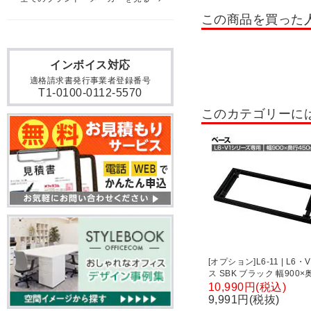
木製システムキャビネット セ
この商品を買った
木製システムキャビネット 
役員収納家具 OXシリーズ
インボイス対応
適格請求書発行事業者登録番号
木製フィットラック
本
T1-0100-0112-5570
このカテゴリーに
両開き書庫・両開きキャビ
パーソナルロッカー・個人
[オプション]L6-11 | L6・
ス SBK ブラック 幅900×
427×高さ50mm プラス(PL
10,990円(税込)
9,991円(税抜)