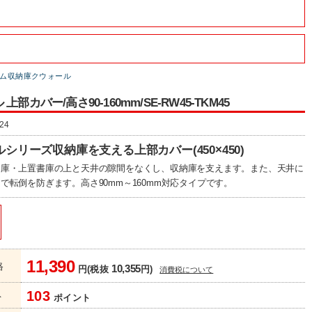
ム収納庫クウォール
上部カバー/高さ90-160mm/SE-RW45-TKM45
24
シリーズ収納庫を支える上部カバー(450×450)
納庫・上置書庫の上と天井の隙間をなくし、収納庫を支えます。また、天井に
で転倒を防ぎます。高さ90mm～160mm対応タイプです。
11,390
格
10,355
円(税抜
円)
消費税について
103
ト
ポイント