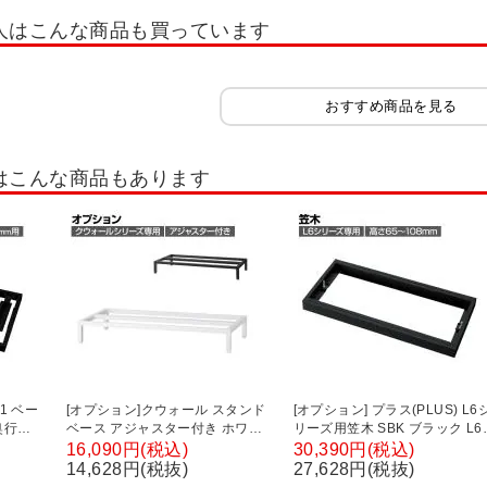
ルボ2.0
Jeシリーズ
木製可動棚シェルフ Jシリーズ
木製キャビネット 
人はこんな商品も買っています
セルボ
木製キャビネット ペスパ
木製キャビネット ペスパ2.0 古木調
木
木製収納・シェルフ
隙間収納
木製役員用家具
チェスト・たんす
おすすめ商品を見る
棚・書棚・コミックラック
ファントーニ ストレージ
ストレージ KK2
役
はこんな商品もあります
ネット
ガラス戸書庫・ガラス扉キャビネット
片開き書庫・片開きキャビネッ
ロッカー
組み合わせ書庫(セット書庫)
その他扉タイプ書庫
V1 ベー
[オプション]クウォール スタンド
[オプション] プラス(PLUS) L6
奥行
ベース アジャスター付き ホワイ
リーズ用笠木 SBK ブラック L6
US)
ト ブラック 幅900×奥行450×高
FH1 国産 幅900×奥行500×高さ
16,090円(税込)
30,390円(税込)
さ130mm RW45-13SB RK45-
65～108mm
14,628円(税抜)
27,628円(税抜)
13SB 【国産】 【完成品】