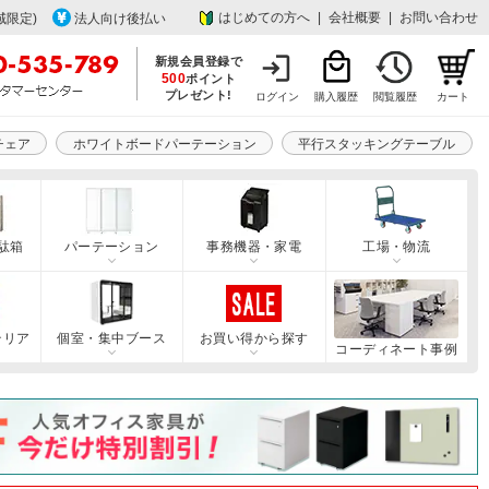
はじめての方へ
|
会社概要
|
お問い合わせ
域限定)
法人向け後払い
新規会員登録で
500
ポイント
プレゼント!
ログイン
購入履歴
閲覧履歴
カート
チェア
ホワイトボードパーテーション
平行スタッキングテーブル
駄箱
パーテーション
事務機器・家電
工場・物流
テリア
個室・集中ブース
お買い得から探す
コーディネート事例