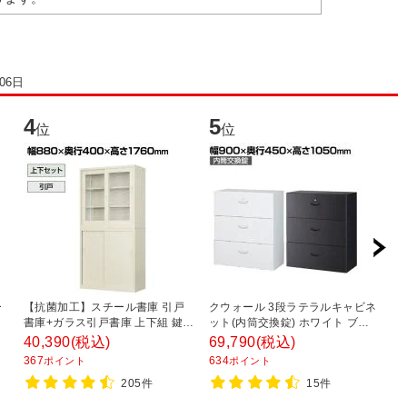
06日
4
5
6
位
位
ー
【抗菌加工】スチール書庫 引戸
クウォール 3段ラテラルキャビネ
ス
ー
書庫+ガラス引戸書庫 上下組 鍵付
ット(内筒交換錠) ホワイト ブラ
チ
き オフィス キャビネット 国産 完
ック 幅900×奥行450×高さ
8
40,390
(税込)
69,790
(税込)
2
成品 【SIAA】
1050mm/RW45-310D RK45-
367
634
2
ポイント
ポイント
310D 【国産】 【完成品】
205件
15件