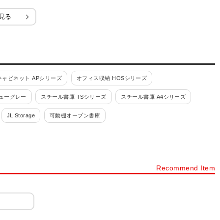
見る
ャビネット APシリーズ
オフィス収納 HOSシリーズ
ューグレー
スチール書庫 TSシリーズ
スチール書庫 A4シリーズ
JL Storage
可動棚オープン書庫
スチール書庫ブラック
その他スチール製書庫・壁面収納
書類整理ケース 高さ880mm
Recommend Item
付・鍵付)
書類整理ケース 書庫内収納型
ファイリングキャビネット
付・鍵付)
小物整理ケース デスク周辺型(錠付・鍵付)
コンビ書庫
オーダーラックタナリオ
木製書庫 Variest