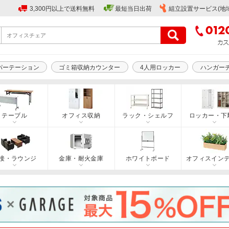
3,300円以上で送料無料
最短当日出荷
組立設置サービス(地
パーテーション
ゴミ箱収納カウンター
4人用ロッカー
ハンガー
テーブル
オフィス収納
ラック・シェルフ
ロッカー・下
接・ラウンジ
金庫・耐火金庫
ホワイトボード
オフィスイン