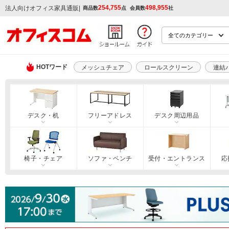
254,755
498,955
|
法人向けオフィス家具通販
商品数
点
会員数
社
HOTワード
メッシュチェア
ロールスクリーン
連結
デスク・机
フリーアドレス
デスク周辺用品
椅子・チェア
ソファ・ベンチ
受付・エントランス
応