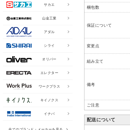
サカエ
梱包数
山金工業
保証について
アダル
シライ
変更点
オリバー
組み立て
エレクター
備考
ワークプラス
キイノクス
ご注意
イナバ
配送について
全てのブランド・メーカーを見る