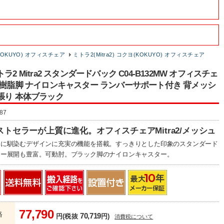
OKUYO) オフィスチェア
ミトラ2(Mitra2) コクヨ(KOKUYO) オフィスチェア
ラ2 Mitra2 スタンダードバック C04-B132MW オフィスチェ
 樹脂脚 ナイロンキャスター ランバーサポート付き 背メッシ
張り 本体ブラック
87
トセラーが上質に進化。オフィスチェアMitra2/メッシュ
ンに馴染むデザインに充実の機能を搭載。すっきりとした印象のスタンダード
ラー展開も豊富。可動肘。ブラック脚のナイロンキャスター。
77,790
格
70,719
円(税抜
円)
消費税について