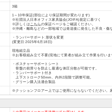
3箱
1～10年保証(部位により保証期間が変わります)
※社団法人日本オフィス家具協会(JOIFA)規定に基づく
※詳しくは
こちら
の保証ページをご確認ください。
※沖縄・離島などの一部地域では発送後に発生した不良・傷
・ランバーサポート:形状を変更
(変更日:2025年6月18日)
現地組立品
※お客様組み立て不要(現地にて業者が組み立て作業を行いま
・ポスチャーサポートシート
骨盤の前滑りを防止し最適な体圧分散が可能です。
・ランバーサポート付き
上下ストローク50mm、内外2段階で調整可能。
・グリーン購入法適合製品
※クッションフロアー上ではご使用にならないでください。