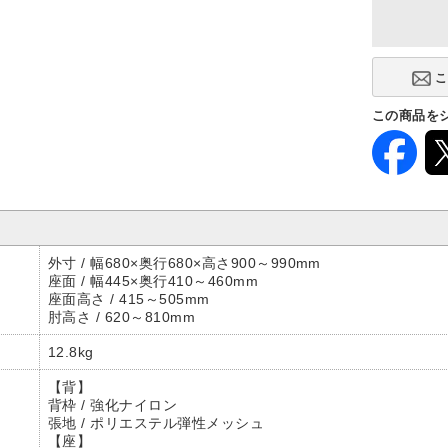
この商品を
外寸 / 幅680×奥行680×高さ900～990mm
座面 / 幅445×奥行410～460mm
座面高さ / 415～505mm
肘高さ / 620～810mm
12.8kg
【背】
背枠 / 強化ナイロン
張地 / ポリエステル弾性メッシュ
【座】