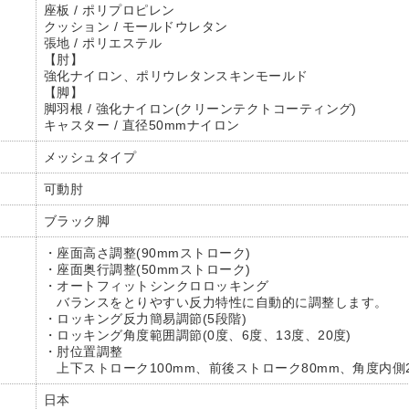
座板 / ポリプロピレン
クッション / モールドウレタン
張地 / ポリエステル
【肘】
強化ナイロン、ポリウレタンスキンモールド
【脚】
脚羽根 / 強化ナイロン(クリーンテクトコーティング)
キャスター / 直径50mmナイロン
メッシュタイプ
可動肘
ブラック脚
・座面高さ調整(90mmストローク)
・座面奥行調整(50mmストローク)
・オートフィットシンクロロッキング
バランスをとりやすい反力特性に自動的に調整します。
・ロッキング反力簡易調節(5段階)
・ロッキング角度範囲調節(0度、6度、13度、20度)
・肘位置調整
上下ストローク100mm、前後ストローク80mm、角度内側
日本