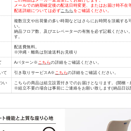
この商品はメーカー直送便にてお届けします。
メールでの納期確定後の配送日時変更、またはお届け時不在
配送詳細については必ず
こちら
をご確認ください。
複数注文や出荷量の多い時期などはさらにお時間を頂戴する
い。
納品フロア数、及びエレベーターの有無を必ず記載ください
す。
配送費無料。
※沖縄・離島は別途送料お見積り
て
Aパターン※
こちら
の詳細をご確認ください。
いて
引き取りサービスA※
こちら
の詳細をご確認ください。
つい
こちらの商品は組立設置付きでのお届けとなります。(開梱・
※組立不要の場合は事前にご連絡をお願い致します(納品日以