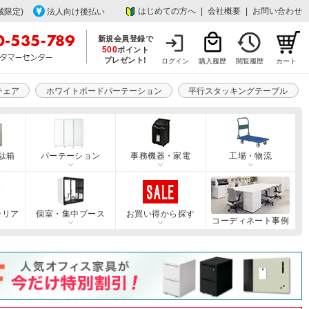
はじめての方へ
|
会社概要
|
お問い合わせ
域限定)
法人向け後払い
新規会員登録で
500
ポイント
プレゼント!
ログイン
購入履歴
閲覧履歴
カート
チェア
ホワイトボードパーテーション
平行スタッキングテーブル
駄箱
パーテーション
事務機器・家電
工場・物流
テリア
個室・集中ブース
お買い得から探す
コーディネート事例