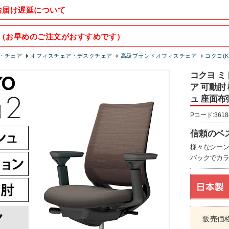
お届け遅延について
（お早めのご注文がおすすめです）
・チェア
オフィスチェア・デスクチェア
高級ブランドオフィスチェア
コクヨ(K
コクヨ ミト
ア 可動肘
ュ 座面布
Pコード:3618
信頼のベス
様々なシー
バックでカ
販売価