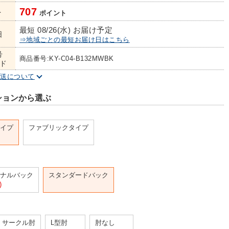
707
ト
ポイント
最短 08/26(水) お届け予定
日
⇒地域ごとの最短お届け日はこちら
号
商品番号:KY-C04-B132MWBK
ド
配送について
ションから選ぶ
イプ
ファブリックタイプ
ナルバック
スタンダードバック
)
サークル肘
L型肘
肘なし