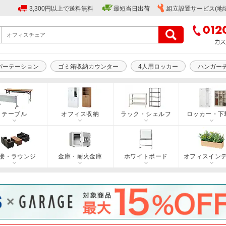
3,300円以上で送料無料
最短当日出荷
組立設置サービス(地
パーテーション
ゴミ箱収納カウンター
4人用ロッカー
ハンガー
テーブル
オフィス収納
ラック・シェルフ
ロッカー・下
接・ラウンジ
金庫・耐火金庫
ホワイトボード
オフィスイン