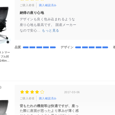
ご購入者様
購入確認済み
納得の座り心地
デザインも良く包み込まれるような
座り心地も最高です。 国産メーカー
なので安心...
もっと見る
品質
デザイン
ラストマー
タブル肘
146mm
)
2017-03-06
ご購入者様
購入確認済み
背もたれの機能等は快適ですが、座っ
た際に座面が思ったより厚みが薄く感