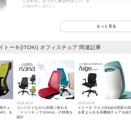
じられる。もう少し厚みがほしい。そ
の他は申し分ない。
背もたれの機能等は快適ですが、座っ
た際に座面が思ったより厚みが薄く感
じられる。も...
もっと見る
ラストマー
スタブル
～
品質
デザイン
) イトーキ(ITOKI) オフィスチェア 関連記事
1SG
2023.09.11
2023.09.08
能チェ
コンパクトながら快適に座れる
イトーキ フルゴ(fulgo)|背面の
er)」を
「イトーキ ノナ(nona)」の特徴を
を変えられる高機能チェアを紹
紹介