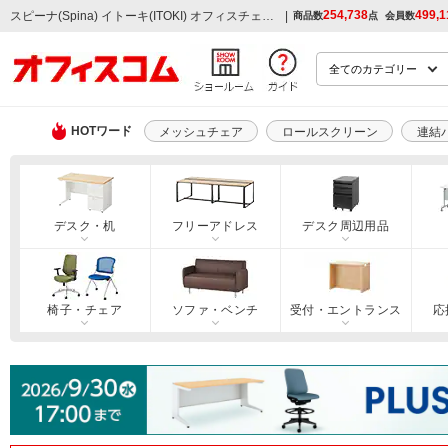
254,738
499,1
|
スピーナ(Spina) イトーキ(ITOKI) オフィスチェアの通販
商品数
点
会員数
HOTワード
メッシュチェア
ロールスクリーン
連結
デスク・机
フリーアドレス
デスク周辺用品
椅子・チェア
ソファ・ベンチ
受付・エントランス
応