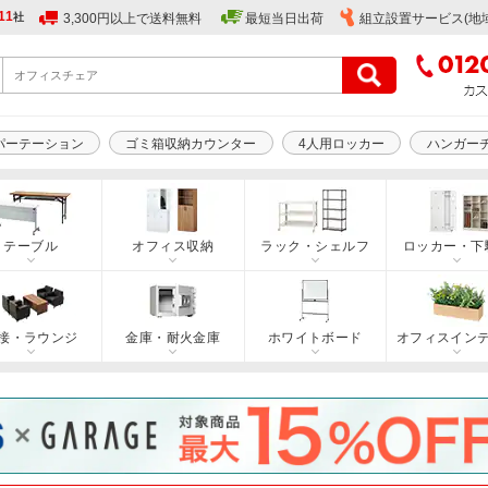
11
社
3,300円以上で送料無料
最短当日出荷
組立設置サービス(地
パーテーション
ゴミ箱収納カウンター
4人用ロッカー
ハンガー
テーブル
オフィス収納
ラック・シェルフ
ロッカー・下
接・ラウンジ
金庫・耐火金庫
ホワイトボード
オフィスイン