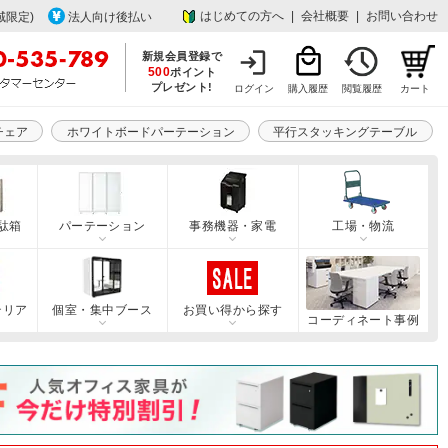
はじめての方へ
|
会社概要
|
お問い合わせ
域限定)
法人向け後払い
新規会員登録で
500
ポイント
プレゼント!
ログイン
購入履歴
閲覧履歴
カート
チェア
ホワイトボードパーテーション
平行スタッキングテーブル
駄箱
パーテーション
事務機器・家電
工場・物流
テリア
個室・集中ブース
お買い得から探す
コーディネート事例