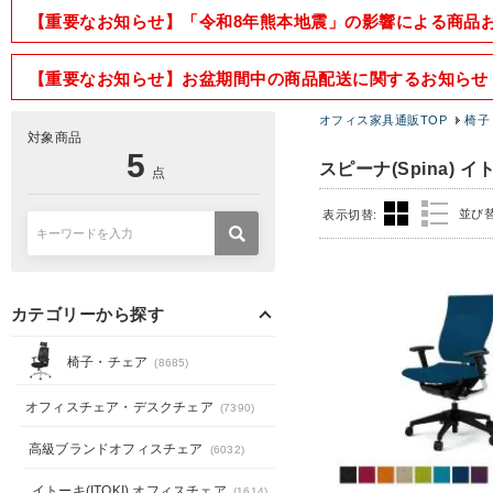
【重要なお知らせ】「令和8年熊本地震」の影響による商品
【重要なお知らせ】お盆期間中の商品配送に関するお知らせ
オフィス家具通販TOP
椅子
対象商品
5
スピーナ(Spina) イ
点
並び
表示切替:
カテゴリーから探す
椅子・チェア
(8685)
オフィスチェア・デスクチェア
(7390)
高級ブランドオフィスチェア
(6032)
イトーキ(ITOKI) オフィスチェア
(1614)