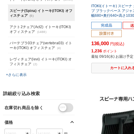
ITOKI(イトーキ) スピー
スピーナ(Spina) イトーキ(ITOKI) オフ
プ ブラックベース アジ
ィスチェア
幅680×奥行640×高さ1030～
(5)
アクト2チェア(Act2) イトーキ(ITOKI)
オフィスチェア
(1488)
136,000
バーテブラ03チェア(vertebra03) イト
円(税込)
ーキ(ITOKI) オフィスチェア
(4)
1,236
ポイント
最短 09/16(水) お届け予定
レヴィチェア(levi) イトーキ(ITOKI) オ
フィスチェア
(2)
+さらに表示
詳細絞り込み検索
在庫切れ商品を除く
価格
～
円