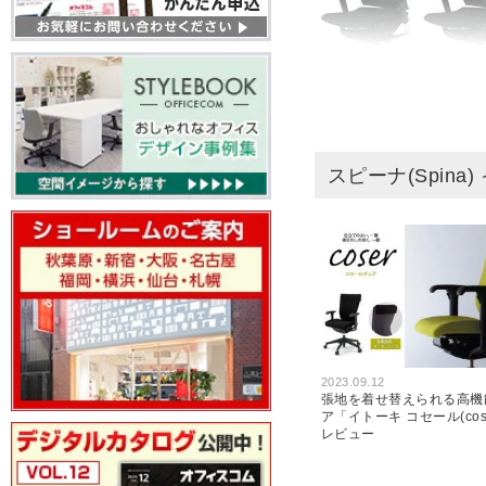
ITOKI(イトーキ) スピーナ エ
タイプ ブラックベース アジャ
肘付 幅680×奥行640×高さ1030
スピーナ(Spina
1146mm Spina KE-757GP-T1T
レビュー数
1
件
平均評価
4.0
2023.09.12
張地を着せ替えられる高機
ア「イトーキ コセール(cos
レビュー