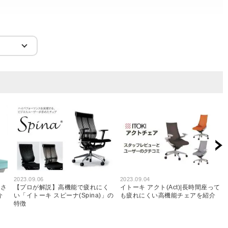
商品を見る
梱包、配送
すべてのお客様のコメント見る
2023.09.06
2023.09.04
高さ
【プロが解説】高機能で疲れにく
イトーキ アクト(Act)|長時間座って
介
い「イトーキ スピーナ(Spina)」の
も疲れにくい高機能チェアを紹介
特徴