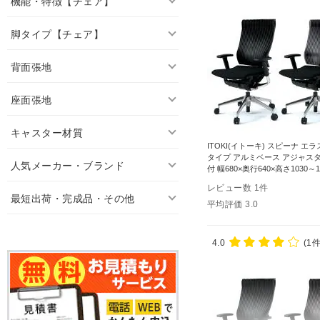
機能・特徴【チェア】
脚タイプ【チェア】
背面張地
座面張地
キャスター材質
ITOKI(イトーキ) スピーナ エ
タイプ アルミベース アジャス
人気メーカー・ブランド
付 幅680×奥行640×高さ1030～1
Spina KE-757GP-Z9T1SG
レビュー数
1
件
最短出荷・完成品・その他
平均評価
3.0
4.0
(1件