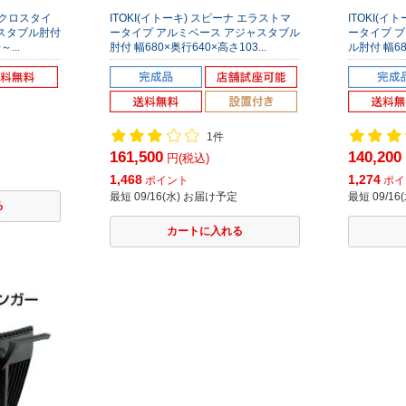
ナ クロスタイ
ITOKI(イトーキ) スピーナ エラストマ
ITOKI(イ
ャスタブル肘付
ータイプ アルミベース アジャスタブル
ータイプ 
...
肘付 幅680×奥行640×高さ103...
ル肘付 幅68
1件
161,500
140,200
円(税込)
1,468
1,274
ポイント
ポイ
最短 09/16(水) お届け予定
最短 09/1