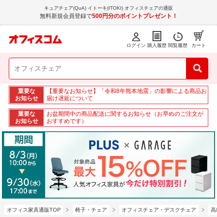
キュアチェア(QuA) イトーキ(ITOKI) オフィスチェアの通販
無料新規会員登録で
500円分のポイントプレゼント！
ログイン
購入履歴
閲覧履歴
カート
重要な
【重要なお知らせ】「令和8年熊本地震」の影響による商品お
お知らせ
届け遅延について
重要な
お盆期間中の商品配送に関するお知らせ（お早めのご注文が
お知らせ
おすすめです）
オフィス家具通販TOP
椅子・チェア
オフィスチェア・デスクチェア
高