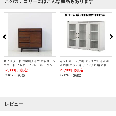
このカテゴリーにはこんな商品もあります
サイドボード 木製脚タイプ 木目リビン
キャビネット 戸棚 ディスプレイ収納
グボード フルオープンレール モダン
収納棚 ガラス扉 リビング収納 木目調
収納 幅800×奥行300×高さ800mm シェ
幅1115×奥行300×高さ800mm
57,900円(税込)
24,900円(税込)
ルフ キャビネット モデルルーム オフ
NEFLAS(ネフラス) NF80-120G
52,637円(税抜)
22,637円(税抜)
ィス ホテル
レビュー