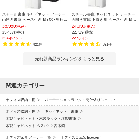
スチール書庫 キャビネット アーチー
スチール書庫 キャビネット アーチー
両開き書庫 ベース付き 幅800×奥行
両開き書庫 下置き用 ベース付き 幅
400×高さ1850mm
800×奥行400×高さ1100mm
38,980
24,990
(税込)
(税込)
35,437(税抜)
22,719(税抜)
354
227
ポイント
ポイント
821件
821件
売れ筋商品ランキングをもっと見る
関連カテゴリー
オフィス収納・棚
パーテーションラック・間仕切りシェルフ
オフィス収納・棚
キャビネット・書庫
木製キャビネット・木製ラック・木製書庫
木製キャビネット ペスパ2.0 古木調
オフィス家具 メーカー一覧
オフィスコム(officecom)