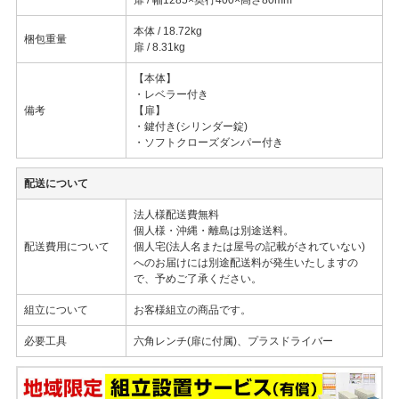
本体 / 18.72kg
梱包重量
扉 / 8.31kg
【本体】
・レベラー付き
備考
【扉】
・鍵付き(シリンダー錠)
・ソフトクローズダンパー付き
配送について
法人様配送費無料
個人様・沖縄・離島は別途送料。
配送費用について
個人宅(法人名または屋号の記載がされていない)
へのお届けには別途配送料が発生いたしますの
で、予めご了承ください。
組立について
お客様組立の商品です。
必要工具
六角レンチ(扉に付属)、プラスドライバー