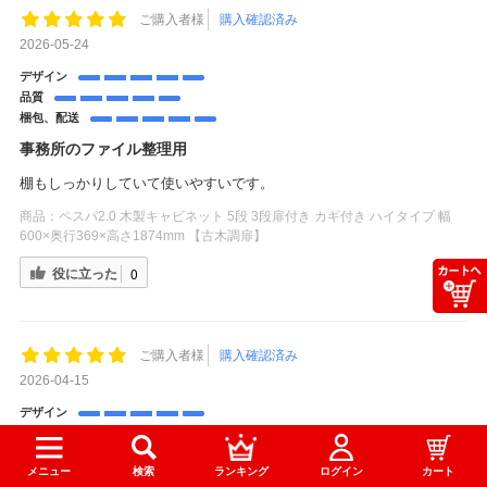
ご購入者様
購入確認済み
2026-05-24
デザイン
品質
梱包、配送
事務所のファイル整理用
棚もしっかりしていて使いやすいです。
商品：
ペスパ2.0 木製キャビネット 5段 3段扉付き カギ付き ハイタイプ 幅
600×奥行369×高さ1874mm 【古木調扉】
役に立った
0
ご購入者様
購入確認済み
2026-04-15
デザイン
品質
梱包、配送
メニュー
検索
ランキング
ログイン
カート
事務所、個室にて使用