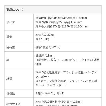
商品について
全体(約) / 幅600×奥行369×高さ1148mm
サイズ
本体 / 幅600×奥行350×高さ1148mm
扉 / 幅(片側)287×奥行17.5×高さ1104mm
本体 / 17.22kg
重量
扉 / 7.31kg
耐荷重
棚板1枚あたり20kg
棚板厚 / 18mm
棚
可動棚板 / 1枚入り、32mmピッチで上下可動(調整
9段)
本体 / 強化紙化粧板、フラッシュ構造、パーティ
クルボード
材質
扉 / メラミン樹脂化粧板、フラッシュハニカム構
造、パーティクルボード
梱包数
2 箱(※本体 / 1、扉 / 1)
本体 / 幅1265×奥行430×高さ113mm
梱包サイズ
扉 / 幅1285×奥行400×高さ80mm