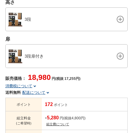
高さ
3段
扉
3段扉付き
18,980
販売価格：
円(税抜 17,255円)
消費税について
送料無料
配送について
172
ポイント
ポイント
5,280
組立料金
+
円(税抜4,800円)
(ご希望時)
組立費について