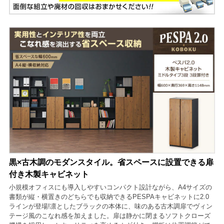
黒×古木調のモダンスタイル。省スペースに設置できる扉
付き木製キャビネット
小規模オフィスにも導入しやすいコンパクト設計ながら、A4サイズの
書類が縦・横置きのどちらでも収納できるPESPAキャビネットに2.0
ラインが登場!凛としたブラックの本体に、味のある古木調扉でヴィン
テージ風のこなれ感を加えました。扉は静かに閉まるソフトクローズ