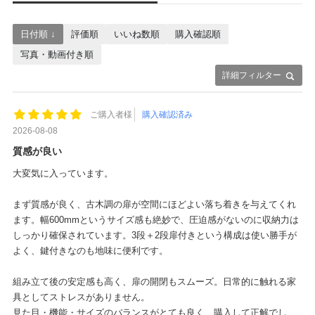
日付順 ↓
評価順
いいね数順
購入確認順
写真・動画付き順
詳細フィルター
ご購入者様
購入確認済み
2026-08-08
質感が良い
大変気に入っています。
まず質感が良く、古木調の扉が空間にほどよい落ち着きを与えてくれ
ます。幅600mmというサイズ感も絶妙で、圧迫感がないのに収納力は
しっかり確保されています。3段＋2段扉付きという構成は使い勝手が
よく、鍵付きなのも地味に便利です。
組み立て後の安定感も高く、扉の開閉もスムーズ。日常的に触れる家
具としてストレスがありません。
見た目・機能・サイズのバランスがとても良く、購入して正解でし