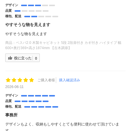
デザイン
品質
梱包、配送
やすそうな物を見えます
やすそうな物を見えます
商品：
ペスパ2.0 木製キャビネット 5段 2段扉付き カギ付き ハイタイプ 幅
600×奥行369×高さ1874mm 【古木調扉】
役に立った
0
ご購入者様
購入確認済み
2026-06-11
デザイン
品質
梱包、配送
事務所
デザインもよく、収納もしやすくとても便利に使わせて頂けていま
す。