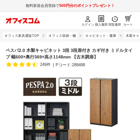
無料新規会員登録で
500円分のポイントプレゼント！
ログイン
購入履歴
閲覧履歴
カート
オフィス家具通販TOP
オフィス収納・棚
キャビネット・書庫
木製キャ
ペスパ2.0 木製キャビネット 3段 3段扉付き カギ付き ミドルタイ
プ 幅600×奥行369×高さ1148mm 【古木調扉】
249件
Pコード:288488