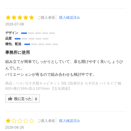
ご購入者様
購入確認済み
2026-07-08
デザイン
品質
梱包、配送
事務所に使用
組み立てが簡単でしっかりとしていて、扉も開けやすく良いしょうひ
んでした。
バリエーションが有るので組み合わせも検討中です。
商品：
ペスパ2.0 木製キャビネット 5段 2段扉付き カギ付き ハイタイプ 幅
600×奥行369×高さ1874mm 【古木調扉】
役に立った
0
ご購入者様
購入確認済み
2026-06-26