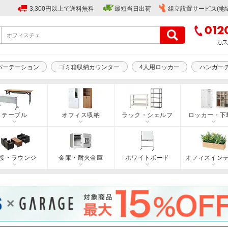
3,300円以上で送料無料
最短当日出荷
組立設置サービス(地
パーテーション
ゴミ箱収納カウンター
4人用ロッカー
ハンガー
テーブル
オフィス収納
ラック・シェルフ
ロッカー・下
接・ラウンジ
金庫・耐火金庫
ホワイトボード
オフィスイン