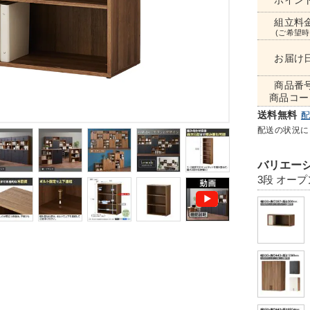
ポイン
組立料
(ご希望時
お届け
商品番
商品コー
送料無料
配送の状況に
バリエーシ
3段 オー