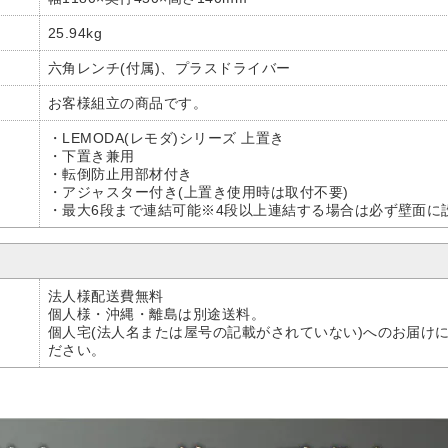
25.94kg
六角レンチ(付属)、プラスドライバー
お客様組立の商品です。
・LEMODA(レモダ)シリーズ 上置き
・下置き兼用
・転倒防止用部材付き
・アジャスター付き(上置き使用時は取付不要)
・最大6段まで連結可能※4段以上連結する場合は必ず壁面に
法人様配送費無料
個人様・沖縄・離島は別途送料。
個人宅(法人名または屋号の記載がされていない)へのお届け
ださい。