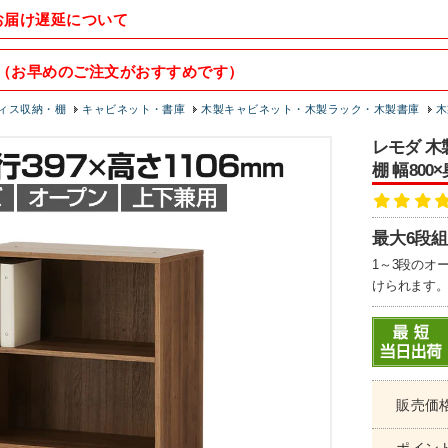
お届け遅延について
（お早めのご注文がおすすめです）
ィス収納・棚
キャビネット・書庫
木製キャビネット・木製ラック・木製書庫
木
レモダ 木
棚 幅800
最大6段
1～3段のオ
けられます
販売価