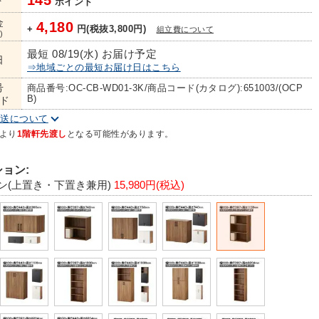
145
ト
ポイント
金
4,180
+
円(税抜3,800円)
組立費について
)
最短 08/19(水) お届け予定
日
⇒地域ごとの最短お届け日はこちら
号
商品番号:OC-CB-WD01-3K/商品コード(カタログ):651003/(OCP
B)
ド
配送について
より
1階軒先渡し
となる可能性があります。
ョン:
プン(上置き・下置き兼用)
15,980円(税込)