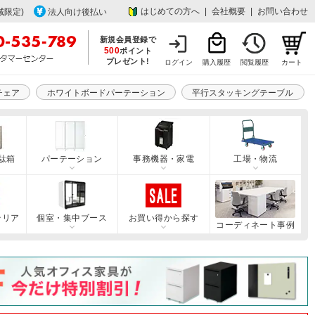
はじめての方へ
|
会社概要
|
お問い合わせ
域限定)
法人向け後払い
新規会員登録で
500
ポイント
プレゼント!
ログイン
購入履歴
閲覧履歴
カート
チェア
ホワイトボードパーテーション
平行スタッキングテーブル
駄箱
パーテーション
事務機器・家電
工場・物流
テリア
個室・集中ブース
お買い得から探す
コーディネート事例