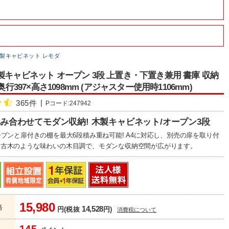
製キャビネット レモダ
製キャビネット オープン 3段 上置き・下置き兼用 書庫 収納
×奥行397×高さ1098mm (アジャスター使用時1106mm)
365件
Pコード:247942
組み合わせてモダン収納! 木製キャビネット/オープン3段
ープンと扉付きの棚を最大6段積み重ね可能! A4に対応し、別売の扉を取り付
。古木のような味わいの木目調で、モダンな収納空間が広がります。
15,980
格
14,528
円(税抜
円)
消費税について