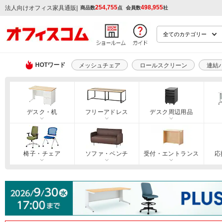
254,755
498,955
|
法人向けオフィス家具通販
商品数
点
会員数
社
HOTワード
メッシュチェア
ロールスクリーン
連結
デスク・机
フリーアドレス
デスク周辺用品
椅子・チェア
ソファ・ベンチ
受付・エントランス
応