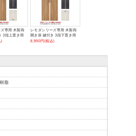
ズ専用 木製両
レモダシリーズ専用 木製両
き 3段上置き用
開き扉 鍵付き 3段下置き用
)
8,990円(税込)
S樹脂