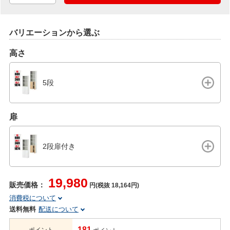
バリエーションから選ぶ
高さ
5段
扉
2段扉付き
19,980
販売価格：
円(税抜 18,164円)
消費税について
送料無料
配送について
181
ポイント