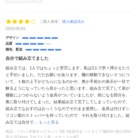
ご購入者様
購入確認済み
2025-08-03
デザイン
品質
梱包、配送
自分で組み立てました
組み立ては、1人ではちょっと苦労します。私は2人で所々押さえたり
と手伝いました。だだお願いがあります。棚の移動できない２つにつ
いて、１枚の上下がどちらになるのかや、奥か手前かの表示が一目で
解るようになっていたら良かったと思います。組み立て完了して扉が
棚板にぶつからないよう金具がついていましたが、前になる部分を、
奥に取り付けてしまった。結果組み立て完了してしまっていたので、
組み立てなおすのはおっくうなのでそのまま使用し、金具は付けずシ
リコン製のストッパーを持っていたので、それを取り付けました。組
み立ては自分で...
もっと見る
商品：
ペスパ 木製キャビネット 5段 5段扉付き ハイタイプ 幅600×奥行369×
高さ1874mm 【ホワイト扉・ナチュラル扉】