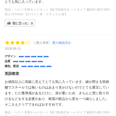
とても気に入っています。
商品：
ペスパ 木製キャビネット 5段 5段扉付き ハイタイプ 幅600×奥行369×
高さ1874mm 【ホワイト扉・ナチュラル扉】
役に立った
0
ご購入者様
購入確認済み
2026-06-11
デザイン
品質
梱包、配送
英語教室
お値段以上に高級に見えてとても気に入っています。鍵が閉まる収納
棚でスチールでは無いものはあまり見かけないのでとても重宝してい
ます。ただ重厚感があるだけに、扉が重いため、きちんと壁に取り付
けるなどをする必要があり、耐震の観点から星を一つ減らしました。
そこさえクリアできればおすすめです。
商品：
ペスパ 木製キャビネット 5段 5段扉付き ハイタイプ 幅600×奥行369×