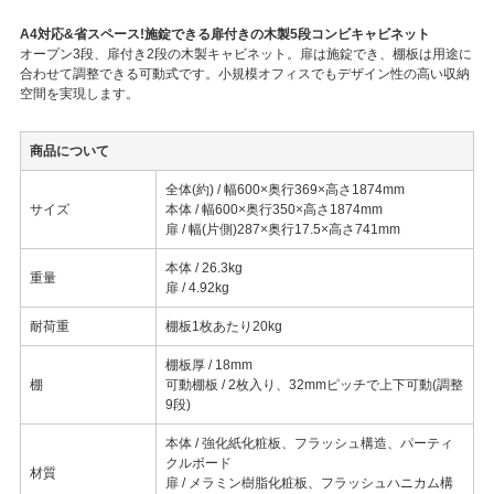
A4対応&省スペース!施錠できる扉付きの木製5段コンビキャビネット
オープン3段、扉付き2段の木製キャビネット。扉は施錠でき、棚板は用途に
合わせて調整できる可動式です。小規模オフィスでもデザイン性の高い収納
空間を実現します。
商品について
全体(約) / 幅600×奥行369×高さ1874mm
サイズ
本体 / 幅600×奥行350×高さ1874mm
扉 / 幅(片側)287×奥行17.5×高さ741mm
本体 / 26.3kg
重量
扉 / 4.92kg
耐荷重
棚板1枚あたり20kg
棚板厚 / 18mm
棚
可動棚板 / 2枚入り、32mmピッチで上下可動(調整
9段)
本体 / 強化紙化粧板、フラッシュ構造、パーティ
クルボード
材質
扉 / メラミン樹脂化粧板、フラッシュハニカム構