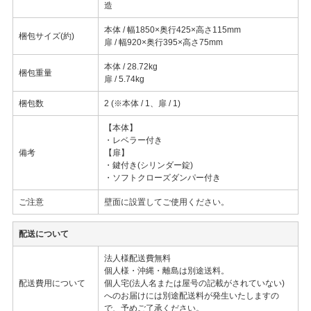
造
本体 / 幅1850×奥行425×高さ115mm
梱包サイズ(約)
扉 / 幅920×奥行395×高さ75mm
本体 / 28.72kg
梱包重量
扉 / 5.74kg
梱包数
2 (※本体 / 1、扉 / 1)
【本体】
・レベラー付き
備考
【扉】
・鍵付き(シリンダー錠)
・ソフトクローズダンパー付き
ご注意
壁面に設置してご使用ください。
配送について
法人様配送費無料
個人様・沖縄・離島は別途送料。
配送費用について
個人宅(法人名または屋号の記載がされていない)
へのお届けには別途配送料が発生いたしますの
で、予めご了承ください。