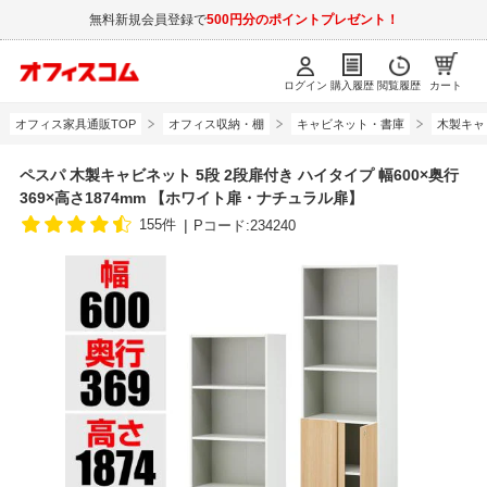
無料新規会員登録で
500円分のポイントプレゼント！
ログイン
購入履歴
閲覧履歴
カート
オフィス家具通販TOP
オフィス収納・棚
キャビネット・書庫
木製キャ
ペスパ 木製キャビネット 5段 2段扉付き ハイタイプ 幅600×奥行
369×高さ1874mm 【ホワイト扉・ナチュラル扉】
155件
Pコード:234240