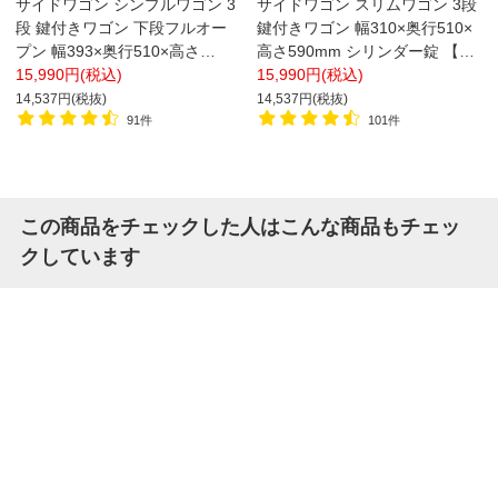
サイドワゴン シンプルワゴン 3
サイドワゴン スリムワゴン 3段
段 鍵付きワゴン 下段フルオー
鍵付きワゴン 幅310×奥行510×
プン 幅393×奥行510×高さ
高さ590mm シリンダー錠 【ホ
590mm シリンダー錠 オフィス
15,990円(税込)
ワイト・ブラック】
15,990円(税込)
ワゴン サイドワゴン デスクワ
14,537円(税抜)
14,537円(税抜)
ゴン キャスター付き 【ホワイ
91件
101件
ト・ブラック】
この商品をチェックした人はこんな商品もチェッ
クしています