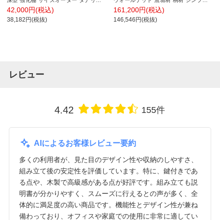
深型 強化棚 サイズオーダー タナリオ
ウォールナット 無垢材 桐材 シンプル
幅850～900×奥行440×高さ1800mm 白
国産 日本製 幅582×奥行435×高さ
42,000円(税込)
161,200円(税込)
井産業 国産
1141mm
38,182円(税抜)
146,546円(税抜)
レビュー
4.42
155件
AIによるお客様レビュー要約
多くの利用者が、見た目のデザイン性や収納のしやすさ、
組み立て後の安定性を評価しています。特に、鍵付きであ
る点や、木製で高級感がある点が好評です。組み立ても説
明書が分かりやすく、スムーズに行えるとの声が多く、全
体的に満足度の高い商品です。機能性とデザイン性が兼ね
備わっており、オフィスや家庭での使用に非常に適してい