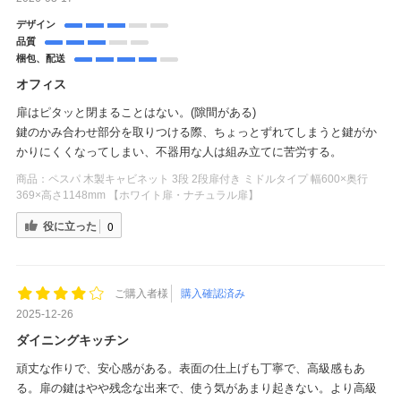
デザイン
品質
梱包、配送
オフィス
扉はピタッと閉まることはない。(隙間がある)
鍵のかみ合わせ部分を取りつける際、ちょっとずれてしまうと鍵がか
かりにくくなってしまい、不器用な人は組み立てに苦労する。
商品：
ペスパ 木製キャビネット 3段 2段扉付き ミドルタイプ 幅600×奥行
369×高さ1148mm 【ホワイト扉・ナチュラル扉】
役に立った
0
ご購入者様
購入確認済み
2025-12-26
ダイニングキッチン
頑丈な作りで、安心感がある。表面の仕上げも丁寧で、高級感もあ
る。扉の鍵はやや残念な出来で、使う気があまり起きない。より高級