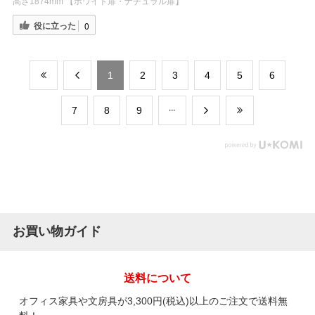
高さ1874mm 【ホワイト扉・ナチュラル扉】
役に立った
0
​1
​2
​3
​4
​5
​6
​7
​8
​9
お買い物ガイド
送料について
オフィス家具や文房具が3,300円(税込)以上のご注文で送料無