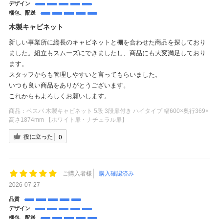
デザイン
梱包、配送
木製キャビネット
新しい事業所に縦長のキャビネットと棚を合わせた商品を探しており
ました。組立もスムーズにできましたし、商品にも大変満足しており
ます。
スタッフからも管理しやすいと言ってもらいました。
いつも良い商品をありがとうございます。
これからもよろしくお願いします。
商品：
ペスパ 木製キャビネット 5段 3段扉付き ハイタイプ 幅600×奥行369×
高さ1874mm 【ホワイト扉・ナチュラル扉】
役に立った
0
ご購入者様
購入確認済み
2026-07-27
品質
デザイン
梱包、配送