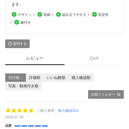
ます。
デザイン
収納
組み立てやすさ
安定性
鍵付き
質問する
レビュー
Q&A
日付順 ↓
評価順
いいね数順
購入確認順
写真・動画付き順
詳細フィルター
ご購入者様
購入確認済み
2026-07-30
品質