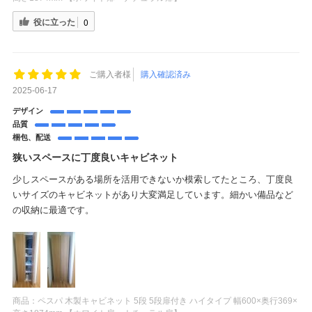
役に立った
0
ご購入者様
購入確認済み
2025-06-17
デザイン
品質
梱包、配送
狭いスペースに丁度良いキャビネット
少しスペースがある場所を活用できないか模索してたところ、丁度良
いサイズのキャビネットがあり大変満足しています。細かい備品など
の収納に最適です。
商品：
ペスパ 木製キャビネット 5段 5段扉付き ハイタイプ 幅600×奥行369×