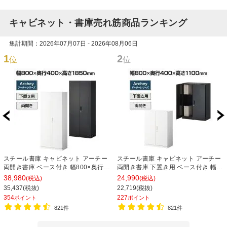
キャビネット・書庫売れ筋商品ランキング
集計期間：2026年07月07日 - 2026年08月06日
1
2
位
位
スチール書庫 キャビネット アーチー
スチール書庫 キャビネット アーチー
両開き書庫 ベース付き 幅800×奥行
両開き書庫 下置き用 ベース付き 幅
400×高さ1850mm
800×奥行400×高さ1100mm
38,980
24,990
(税込)
(税込)
35,437(税抜)
22,719(税抜)
354
227
ポイント
ポイント
821件
821件