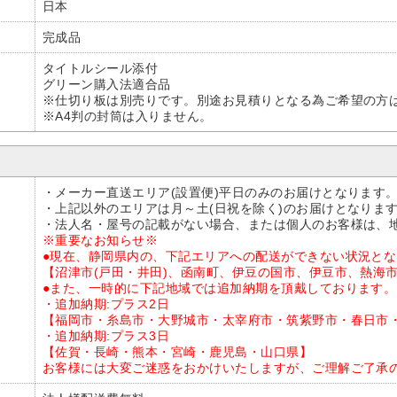
日本
完成品
タイトルシール添付
グリーン購入法適合品
※仕切り板は別売りです。別途お見積りとなる為ご希望の方
※A4判の封筒は入りません。
・メーカー直送エリア(設置便)平日のみのお届けとなります
・上記以外のエリアは月～土(日祝を除く)のお届けとなりま
・法人名・屋号の記載がない場合、または個人のお客様は、
※重要なお知らせ※
●現在、静岡県内の、下記エリアへの配送ができない状況と
【沼津市(戸田・井田)、函南町、伊豆の国市、伊豆市、熱海
●また、一時的に下記地域では追加納期を頂戴しております。
・追加納期:プラス2日
【福岡市・糸島市・大野城市・太宰府市・筑紫野市・春日市
・追加納期:プラス3日
【佐賀・長崎・熊本・宮崎・鹿児島・山口県】
お客様には大変ご迷惑をおかけいたしますが、ご理解ご了承