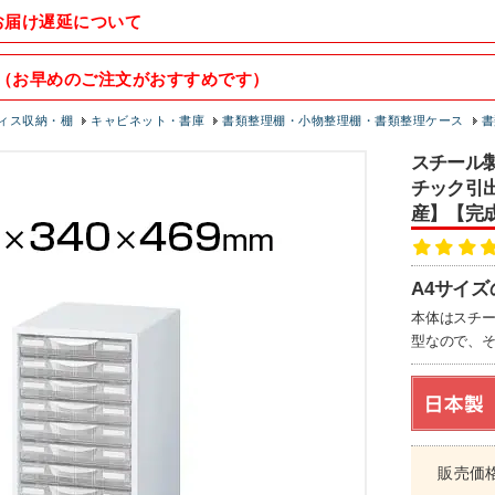
お届け遅延について
（お早めのご注文がおすすめです）
ィス収納・棚
キャビネット・書庫
書類整理棚・小物整理棚・書類整理ケース
書
スチール製
チック引出
産】【完成品
A4サイ
本体はスチ
型なので、
販売価