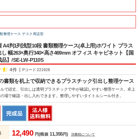
類整理ケース デスク周辺型
 A4判1列浅型10段 書類整理ケース(卓上用)ホワイト プラス
し 幅263×奥行340×高さ469mm オフィス キャビネット【国
】/SE-LW-P110S
4件
Pコード:221928
ズの書類を机上で収納できるプラスチック引出し整理ケース
ールで頑丈、引出しは透明プラスチックで中が確認しやすい整理ケース。卓上
その場で確認・出し入れできます。整理しやすいタイトルシール付き。
12,490
格
11,355
円(税抜
円)
消費税について