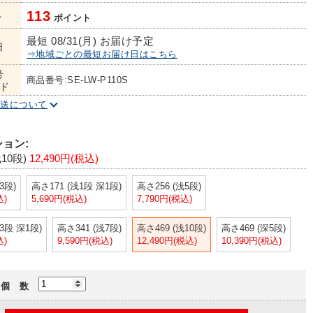
113
ト
ポイント
最短 08/31(月) お届け予定
日
⇒地域ごとの最短お届け日はこちら
号
商品番号:SE-LW-P110S
ド
配送について
ョン:
10段)
12,490円(税込)
3段)
高さ171 (浅1段 深1段)
高さ256 (浅5段)
込)
5,690円(税込)
7,790円(税込)
3段 深1段)
高さ341 (浅7段)
高さ469 (浅10段)
高さ469 (深5段)
込)
9,590円(税込)
12,490円(税込)
10,390円(税込)
個 数