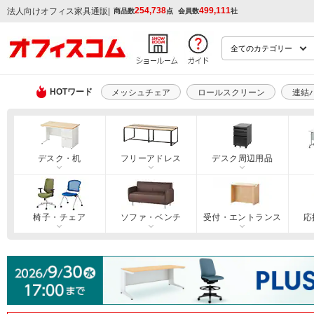
254,738
499,111
|
法人向けオフィス家具通販
商品数
点
会員数
社
HOTワード
メッシュチェア
ロールスクリーン
連結
デスク・机
フリーアドレス
デスク周辺用品
椅子・チェア
ソファ・ベンチ
受付・エントランス
応