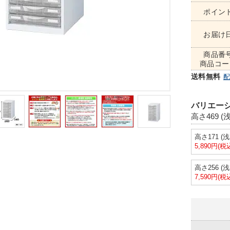
ポイン
お届け
商品番
商品コー
送料無料
バリエーシ
高さ469 (浅
高さ171 (浅
5,890円(税
高さ256 (浅
7,590円(税