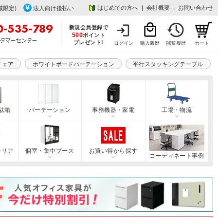
はじめての方へ
|
会社概要
|
お問い合わせ
域限定)
法人向け後払い
新規会員登録で
500
ポイント
プレゼント!
ログイン
購入履歴
閲覧履歴
カート
チェア
ホワイトボードパーテーション
平行スタッキングテーブル
駄箱
パーテーション
事務機器・家電
工場・物流
テリア
個室・集中ブース
お買い得から探す
コーディネート事例