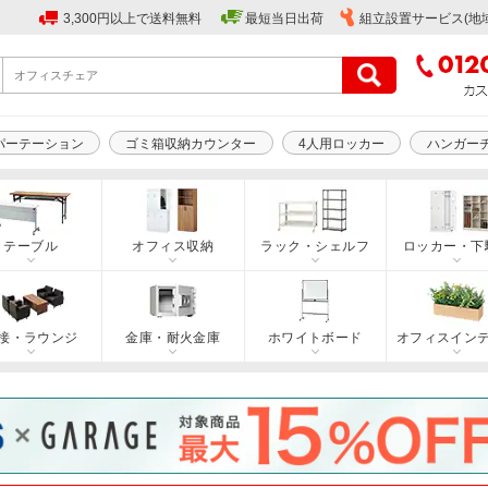
3,300円以上で送料無料
最短当日出荷
組立設置サービス(地
パーテーション
ゴミ箱収納カウンター
4人用ロッカー
ハンガー
テーブル
オフィス収納
ラック・シェルフ
ロッカー・下
接・ラウンジ
金庫・耐火金庫
ホワイトボード
オフィスイン