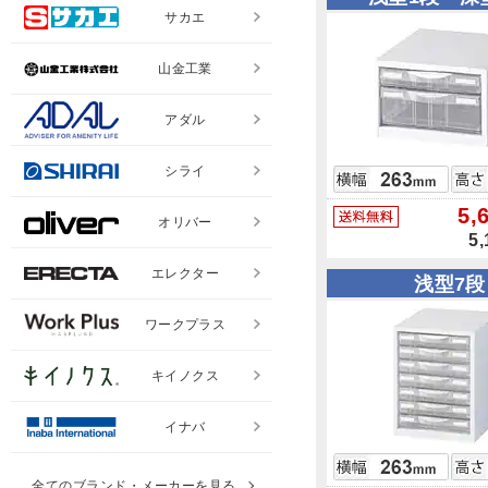
サカエ
山金工業
アダル
シライ
オリバー
エレクター
ワークプラス
キイノクス
イナバ
全てのブランド・メーカーを見る