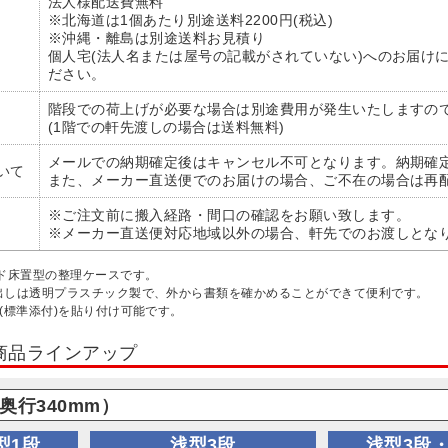
法人様配送費無料
※北海道は1個あたり別途送料2200円(税込)
※沖縄・離島は別途送料お見積り
個人宅(法人名または屋号の記載がされていない)へのお届け
ださい。
階段での荷上げが必要な場合は別途費用が発生いたしますの
(1階での軒先渡しの場合は送料無料)
メールでの納期確定後はキャンセル不可となります。納期確
いて
また、メーカー直送便でのお届けの場合、ご不在の場合は再
※ご注文前に搬入経路・間口の確認をお願い致します。
※メーカー直送便対応地域以外の場合、軒先でのお渡しとな
ド床置型の整理ケースです。
出しは透明プラスチック製で、外から書類を確かめることができて便利です。
(標準添付)を貼り付け可能です。