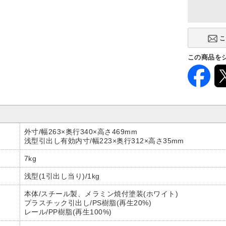
この商品を
外寸/幅263×奥行340×高さ469mm
浅型引出し有効内寸/幅223×奥行312×高さ35mm
7kg
浅型(1引出し当り)/1kg
本体/スチール製、メラミン焼付塗装(ホワイト)
プラスチック引出し/PS樹脂(再生20%)
レール/PP樹脂(再生100%)