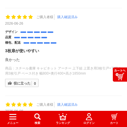
ご購入者様
購入確認済み
2026-06-26
デザイン
品質
梱包、配送
3枚扉が使いやすい
良かった
商品：
スチール書庫 キャビネット アーチー 上下組 上置き用3枚引戸+下置き
用3枚引戸 ベース付き 幅800×奥行400×高さ1850mm
役に立った
0
ご購入者様
購入確認済み
2026-06-08
デザイン
メニュー
検索
ランキング
ログイン
カート
品質