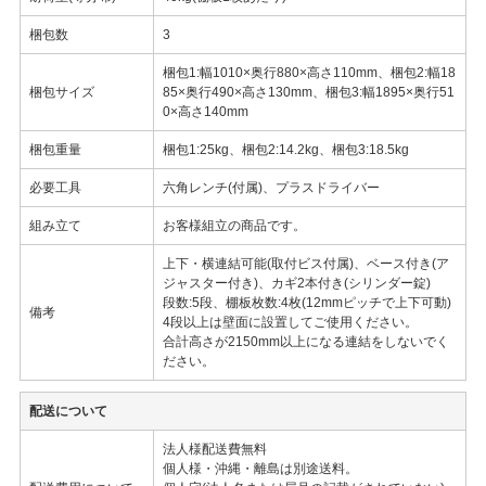
梱包数
3
梱包1:幅1010×奥行880×高さ110mm、梱包2:幅18
梱包サイズ
85×奥行490×高さ130mm、梱包3:幅1895×奥行51
0×高さ140mm
梱包重量
梱包1:25kg、梱包2:14.2kg、梱包3:18.5kg
必要工具
六角レンチ(付属)、プラスドライバー
組み立て
お客様組立の商品です。
上下・横連結可能(取付ビス付属)、ベース付き(ア
ジャスター付き)、カギ2本付き(シリンダー錠)
段数:5段、棚板枚数:4枚(12mmピッチで上下可動)
備考
4段以上は壁面に設置してご使用ください。
合計高さが2150mm以上になる連結をしないでく
ださい。
配送について
法人様配送費無料
個人様・沖縄・離島は別途送料。