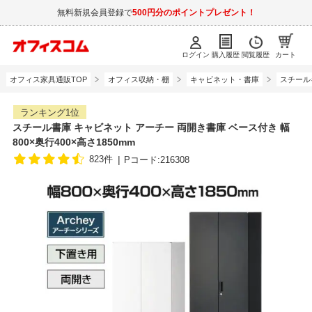
無料新規会員登録で
500円分のポイントプレゼント！
ログイン
購入履歴
閲覧履歴
カート
オフィス家具通販TOP
オフィス収納・棚
キャビネット・書庫
スチール
ランキング1位
スチール書庫 キャビネット アーチー 両開き書庫 ベース付き 幅
800×奥行400×高さ1850mm
823件
Pコード:216308