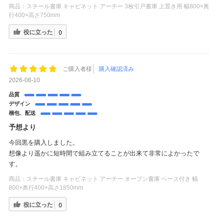
商品：
スチール書庫 キャビネット アーチー 3枚引戸書庫 上置き用 幅800×奥
行400×高さ750mm
役に立った
0
ご購入者様
購入確認済み
2026-08-10
品質
デザイン
梱包、配送
予想より
今回黒を購入しました。
想像より遥かに短時間で組み立てることが出来て非常によかったで
す。
商品：
スチール書庫 キャビネット アーチー オープン書庫 ベース付き 幅
800×奥行400×高さ1850mm
役に立った
0