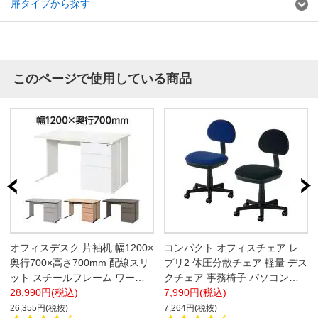
扉タイプから探す
このページで使用している商品
オフィスデスク 片袖机 幅1200×
コンパクト オフィスチェア レ
奥行700×高さ700mm 配線スリ
プリ2 体圧分散チェア 軽量 デス
ット スチールフレーム ワーク
クチェア 事務椅子 パソコンチ
デスク 事務机
28,990円(税込)
ェア 幅530×奥行560×高さ790
7,990円(税込)
～900mm
26,355円(税抜)
7,264円(税抜)