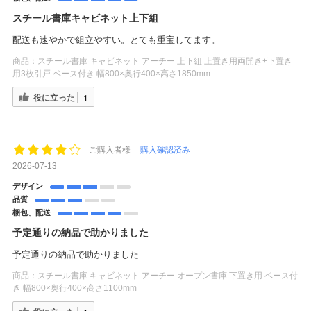
スチール書庫キャビネット上下組
配送も速やかで組立やすい。とても重宝してます。
商品：
スチール書庫 キャビネット アーチー 上下組 上置き用両開き+下置き
用3枚引戸 ベース付き 幅800×奥行400×高さ1850mm
役に立った
1
ご購入者様
購入確認済み
2026-07-13
デザイン
品質
梱包、配送
予定通りの納品で助かりました
予定通りの納品で助かりました
商品：
スチール書庫 キャビネット アーチー オープン書庫 下置き用 ベース付
き 幅800×奥行400×高さ1100mm