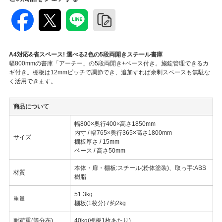
A4対応&省スペース! 選べる2色の5段両開きスチール書庫
幅800mmの書庫「アーチー」の5段両開き+ベース付き。施錠管理できるカ
ギ付き。棚板は12mmピッチで調節でき、追加すれば余剰スペースも無駄な
く活用できます。
商品について
幅800×奥行400×高さ1850mm
内寸 / 幅765×奥行365×高さ1800mm
サイズ
棚板厚さ / 15mm
ベース / 高さ50mm
本体・扉・棚板:スチール(粉体塗装)、取っ手:ABS
材質
樹脂
51.3kg
重量
棚板(1枚分) / 約2kg
耐荷重(等分布)
40kg(棚板1枚あたり)