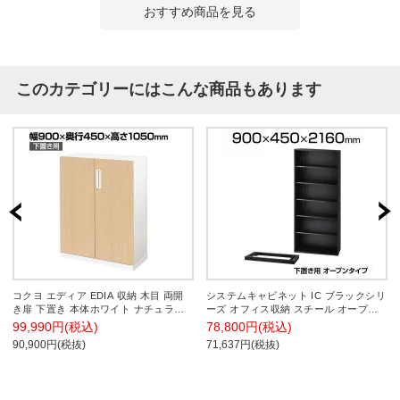
おすすめ商品を見る
このカテゴリーにはこんな商品もあります
コクヨ エディア EDIA 収納 木目 両開
システムキャビネット IC ブラックシリ
き扉 下置き 本体ホワイト ナチュラル
ーズ オフィス収納 スチール オープン
オーク 幅900×奥行450×高さ1050mm
タイプ 下置き ベース付き 幅900×奥行
99,990円(税込)
78,800円(税込)
BWU-SD59SAWDT1-K
450×高さ2160mm IC-0921F配送地域限
90,900円(税抜)
71,637円(税抜)
定