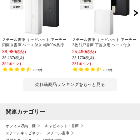
スチール書庫 キャビネット アーチー
スチール書庫 キャビネット アーチー
両開き書庫 ベース付き 幅800×奥行
3枚引戸書庫 下置き用 ベース付き 幅
400×高さ1850mm
800×奥行400×高さ1100mm
38,980
25,490
(税込)
(税込)
35,437(税抜)
23,173(税抜)
354
231
ポイント
ポイント
823件
823件
売れ筋商品ランキングをもっと見る
関連カテゴリー
オフィス収納・棚
キャビネット・書庫
スチールキャビネット・スチール書庫