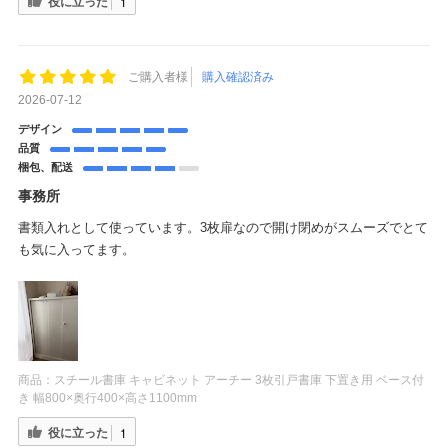
役に立った
1
ご購入者様
購入確認済み
2026-07-12
デザイン
品質
梱包、配送
事務所
書類入れとして使っています。3枚扉なので開け閉めがスムーズでとて
も気に入ってます。
商品：
スチール書庫 キャビネット アーチー 3枚引戸書庫 下置き用 ベース付
き 幅800×奥行400×高さ1100mm
役に立った
1