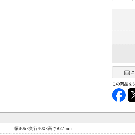
この商品を
幅805×奥行400×高さ927mm