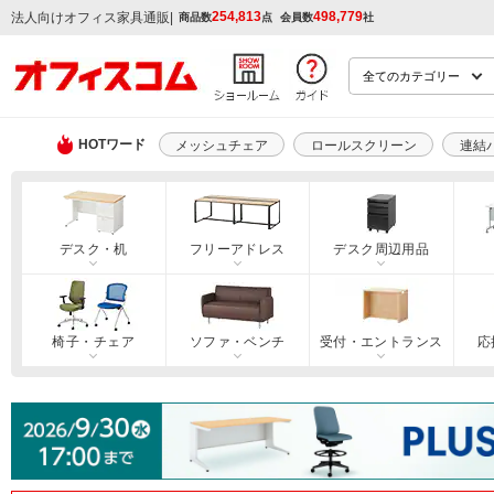
254,813
498,779
|
法人向けオフィス家具通販
商品数
点
会員数
社
HOTワード
メッシュチェア
ロールスクリーン
連結
デスク・机
フリーアドレス
デスク周辺用品
椅子・チェア
ソファ・ベンチ
受付・エントランス
応