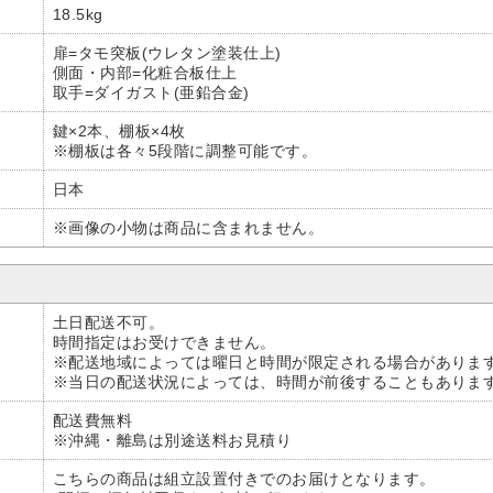
18.5kg
扉=タモ突板(ウレタン塗装仕上)
側面・内部=化粧合板仕上
取手=ダイガスト(亜鉛合金)
鍵×2本、棚板×4枚
※棚板は各々5段階に調整可能です。
日本
※画像の小物は商品に含まれません。
土日配送不可。
時間指定はお受けできません。
※配送地域によっては曜日と時間が限定される場合がありま
※当日の配送状況によっては、時間が前後することもありま
配送費無料
※沖縄・離島は別途送料お見積り
こちらの商品は組立設置付きでのお届けとなります。