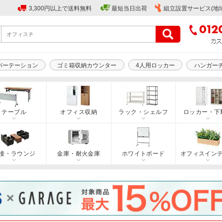
3,300円以上で送料無料
最短当日出荷
組立設置サービス(地
パーテーション
ゴミ箱収納カウンター
4人用ロッカー
ハンガー
テーブル
オフィス収納
ラック・シェルフ
ロッカー・下
接・ラウンジ
金庫・耐火金庫
ホワイトボード
オフィスイン