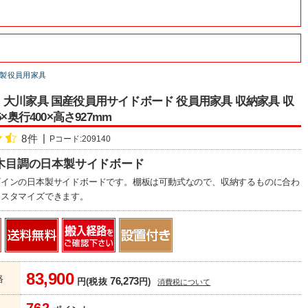
製役員用家具
大川家具 国産役員用サイドボード 役員用家具 収納家具 収
5×奥行400×高さ927mm
8件
Pコード:209140
木目調の日本製サイドボード
ザインの日本製サイドボードです。棚板は可動式なので、収納するものに合わ
カスタマイズできます。
83,900
格
76,273
円(税抜
円)
消費税について