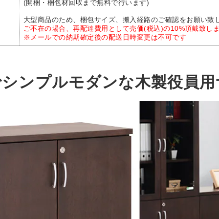
(開梱・梱包材回収まで無料で行います)
大型商品のため、梱包サイズ、搬入経路のご確認をお願い致
ご不在の場合、再配達費用として売価(税込)の10%頂戴致し
※メールでの納期確定後の配送日時変更は不可です
でシンプルモダンな木製役員用