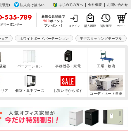
はじめての方へ
|
会社概要
|
お問い合わせ
域限定)
法人向け後払い
新規会員登録で
500
ポイント
プレゼント!
ログイン
購入履歴
閲覧履歴
カート
チェア
ホワイトボードパーテーション
平行スタッキングテーブル
駄箱
パーテーション
事務機器・家電
工場・物流
テリア
個室・集中ブース
お買い得から探す
コーディネート事例