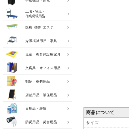
事務機器・家電
工場・物流・
作業現場用品
医療･整体･エステ
介護福祉用品・家具
児童・教育施設用家具
文房具・オフィス用品
郵便・梱包用品
店舗用品・販促用品
日用品・雑貨
商品について
防災用品・災害用品
サイズ