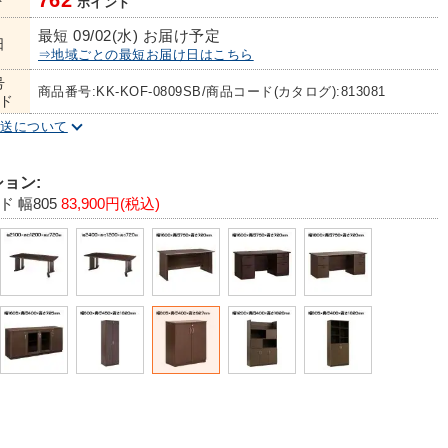
762
ト
ポイント
最短 09/02(水) お届け予定
日
⇒地域ごとの最短お届け日はこちら
号
商品番号:KK-KOF-0809SB/商品コード(カタログ):813081
ド
配送について
ョン:
 幅805
83,900円(税込)