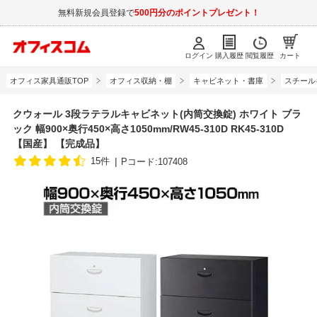
無料新規会員登録で
500円分のポイントプレゼント！
ログイン
購入履歴
閲覧履歴
カート
オフィス家具通販TOP
オフィス収納・棚
キャビネット・書庫
スチール
クウォール 3段ラテラルキャビネット(内筒交換錠) ホワイト ブラ
ック 幅900×奥行450×高さ1050mm/RW45-310D RK45-310D
【国産】 【完成品】
15件
Pコード:107408