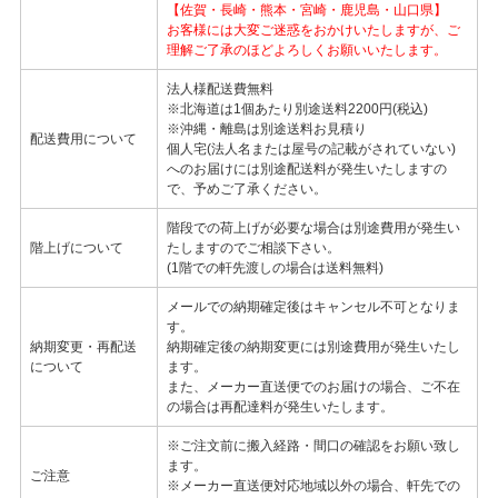
【佐賀・長崎・熊本・宮崎・鹿児島・山口県】
お客様には大変ご迷惑をおかけいたしますが、ご
理解ご了承のほどよろしくお願いいたします。
法人様配送費無料
※北海道は1個あたり別途送料2200円(税込)
※沖縄・離島は別途送料お見積り
配送費用について
個人宅(法人名または屋号の記載がされていない)
へのお届けには別途配送料が発生いたしますの
で、予めご了承ください。
階段での荷上げが必要な場合は別途費用が発生い
階上げについて
たしますのでご相談下さい。
(1階での軒先渡しの場合は送料無料)
メールでの納期確定後はキャンセル不可となりま
す。
納期変更・再配送
納期確定後の納期変更には別途費用が発生いたし
について
ます。
また、メーカー直送便でのお届けの場合、ご不在
の場合は再配達料が発生いたします。
※ご注文前に搬入経路・間口の確認をお願い致し
ます。
ご注意
※メーカー直送便対応地域以外の場合、軒先での