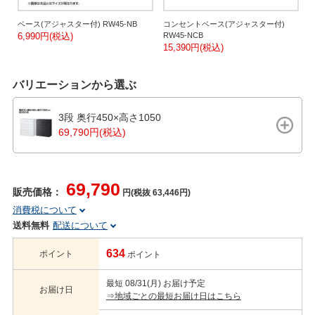
さ
ベース(アジャスター付) RW45-NB
コンセントベース(アジャスター付)
ダ
6,990円(税込)
RW45-NCB
N
15,390円(税込)
9
バリエーションから選ぶ
3段 奥行450×高さ1050
69,790円(税込)
69,790
販売価格：
円(税抜 63,446円)
消費税について
送料無料
配送について
634
ポイント
ポイント
最短 08/31(月) お届け予定
お届け日
⇒地域ごとの最短お届け日はこちら