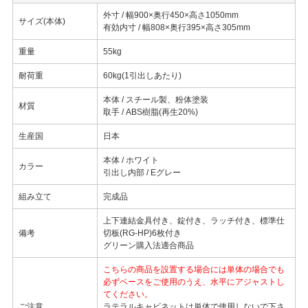
外寸 / 幅900×奥行450×高さ1050mm
サイズ(本体)
有効内寸 / 幅808×奥行395×高さ305mm
重量
55kg
耐荷重
60kg(1引出しあたり)
本体 / スチール製、粉体塗装
材質
取手 / ABS樹脂(再生20%)
生産国
日本
本体 / ホワイト
カラー
引出し内部 / Eグレー
組み立て
完成品
上下連結金具付き、錠付き、ラッチ付き、標準仕
備考
切板(RG-HP)6枚付き
グリーン購入法適合商品
こちらの商品を設置する場合には単体の場合でも
必ずベースをご使用のうえ、水平にアジャストし
てください。
ご注意
ラテラルキャビネットは単体で使用しないで下さ