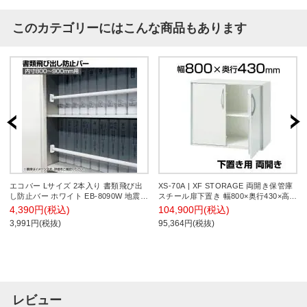
このカテゴリーにはこんな商品もあります
エコバー Lサイズ 2本入り 書類飛び出
XS-70A | XF STORAGE 両開き保管庫
し防止バー ホワイト EB-8090W 地震対
スチール扉下置き 幅800×奥行430×高さ
策 耐震 防災 固定
700mm プラス(PLUS)
4,390円(税込)
104,900円(税込)
3,991円(税抜)
95,364円(税抜)
レビュー