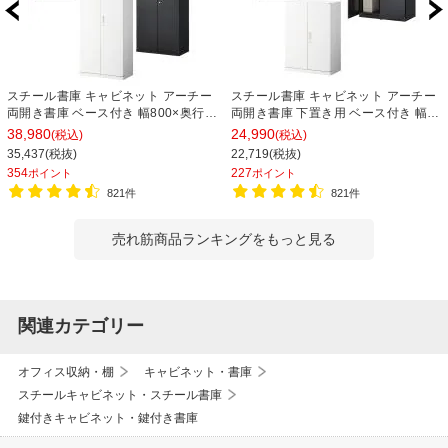
スチール書庫 キャビネット アーチー
スチール書庫 キャビネット アーチー
両開き書庫 ベース付き 幅800×奥行
両開き書庫 下置き用 ベース付き 幅
400×高さ1850mm
800×奥行400×高さ1100mm
38,980
24,990
(税込)
(税込)
35,437(税抜)
22,719(税抜)
354
227
ポイント
ポイント
821件
821件
売れ筋商品ランキングをもっと見る
関連カテゴリー
オフィス収納・棚
キャビネット・書庫
スチールキャビネット・スチール書庫
鍵付きキャビネット・鍵付き書庫