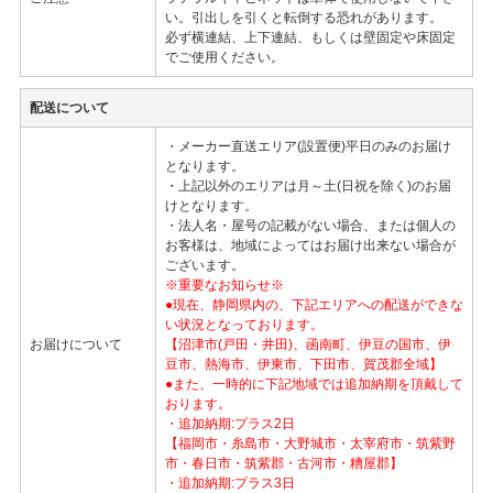
い。引出しを引くと転倒する恐れがあります。
必ず横連結、上下連結、もしくは壁固定や床固定
でご使用ください。
配送について
・メーカー直送エリア(設置便)平日のみのお届け
となります。
・上記以外のエリアは月～土(日祝を除く)のお届
けとなります。
・法人名・屋号の記載がない場合、または個人の
お客様は、地域によってはお届け出来ない場合が
ございます。
※重要なお知らせ※
●現在、静岡県内の、下記エリアへの配送ができな
い状況となっております。
お届けについて
【沼津市(戸田・井田)、函南町、伊豆の国市、伊
豆市、熱海市、伊東市、下田市、賀茂郡全域】
●また、一時的に下記地域では追加納期を頂戴して
おります。
・追加納期:プラス2日
【福岡市・糸島市・大野城市・太宰府市・筑紫野
市・春日市・筑紫郡・古河市・糟屋郡】
・追加納期:プラス3日