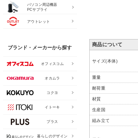
パソコン周辺機器
PCサプライ
天板 幅880mm[ペール
ー]
アウトレット
8,690円(税込)
商品について
ブランド・メーカーから探す
サイズ(本体)
オフィスコム
重量
オカムラ
耐荷重
コクヨ
材質
イトーキ
生産国
組み立て
プラス
暮らしのデザイン