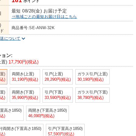
161
ト
ポイント
最短 08/28(金) お届け予定
日
⇒地域ごとの最短お届け日はこちら
号
商品番号:SE-ANW-32K
ド
配送について
ョン:
置)
17,790円(税込)
置)
両開き(上置)
引戸(上置)
ガラス引戸(上置)
税込)
31,190円(税込)
28,290円(税込)
30,190円(税込)
置)
両開き(下置)
引戸(下置)
ガラス引戸(下置)
税込)
35,990円(税込)
33,590円(税込)
38,790円(税込)
置高さ1850)
両開き(下置高さ1850)
税込)
46,090円(税込)
両開き(下置高さ1850)
引戸(下置高さ1850)
税込)
57,590円(税込)