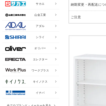
サカエ
納期変更・再配送につ
山金工業
ご注意
アダル
シライ
オリバー
エレクター
ワークプラス
キイノクス
イナバ
全てのブランド・メーカーを見る