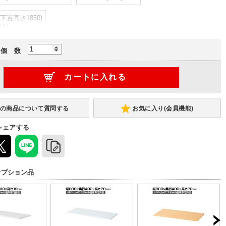
下置高さ1850)
税込)
個 数
お気に入り(会員機能)
シェアする
オプション品