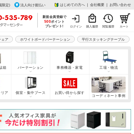
はじめての方へ
|
会社概要
|
お問い合わせ
域限定)
法人向け後払い
新規会員登録で
500
ポイント
プレゼント!
ログイン
購入履歴
閲覧履歴
カート
チェア
ホワイトボードパーテーション
平行スタッキングテーブル
駄箱
パーテーション
事務機器・家電
工場・物流
テリア
個室・集中ブース
お買い得から探す
コーディネート事例