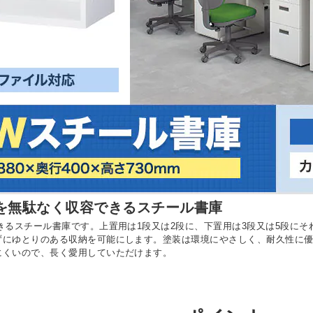
ルを無駄なく収容できるスチール書庫
きるスチール書庫です。上置用は1段又は2段に、下置用は3段又は5段に
ずにゆとりのある収納を可能にします。塗装は環境にやさしく、耐久性に
にくいので、長く愛用していただけます。