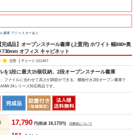
ル書庫 アジャスターあり
完成品】オープンスチール書庫 (上置用) ホワイト 幅880×奥
高さ730mm オフィス キャビネット
3件
Pコード:101467
イルを1段に最大15個収納、2段オープンスチール書庫
、ファイルに合わせて高さが調節ができる、棚板付き2段オープン書庫で
ANW-34シリーズ対応商品です。
17,790
格
16,173
円(税抜
円)
消費税について