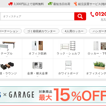
3,300円以上で送料無料
最短当日出荷
組立設置サービス(地
パーテーション
ゴミ箱収納カウンター
4人用ロッカー
ハンガー
テーブル
オフィス収納
ラック・シェルフ
ロッカー・下
接・ラウンジ
金庫・耐火金庫
ホワイトボード
オフィスイン