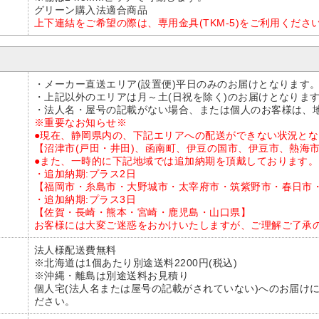
グリーン購入法適合商品
上下連結をご希望の際は、専用金具(TKM-5)をご利用くださ
・メーカー直送エリア(設置便)平日のみのお届けとなります
・上記以外のエリアは月～土(日祝を除く)のお届けとなりま
・法人名・屋号の記載がない場合、または個人のお客様は、
※重要なお知らせ※
●現在、静岡県内の、下記エリアへの配送ができない状況と
【沼津市(戸田・井田)、函南町、伊豆の国市、伊豆市、熱海
●また、一時的に下記地域では追加納期を頂戴しております。
・追加納期:プラス2日
【福岡市・糸島市・大野城市・太宰府市・筑紫野市・春日市
・追加納期:プラス3日
【佐賀・長崎・熊本・宮崎・鹿児島・山口県】
お客様には大変ご迷惑をおかけいたしますが、ご理解ご了承
法人様配送費無料
※北海道は1個あたり別途送料2200円(税込)
※沖縄・離島は別途送料お見積り
個人宅(法人名または屋号の記載がされていない)へのお届け
ださい。