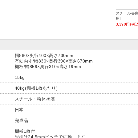
アルダ
上下連結金具[2個入]
壁面固定工事[1台分]【メーカ
スチール書庫
ー直送便エリアのみ対応】
用]
610円(税込)
3,300円(税込)
3,390円(税込
幅880×奥行400×高さ730mm
有効内寸/幅830×奥行398×高さ670mm
棚板/幅859×奥行310×高さ19mm
15kg
40kg(棚板1枚あたり)
スチール・粉体塗装
日本
完成品
棚板1枚付
※棚は24.5mmピッチで可動します。