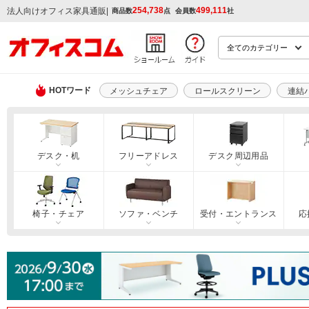
254,738
499,111
|
法人向けオフィス家具通販
商品数
点
会員数
社
HOTワード
メッシュチェア
ロールスクリーン
連結
デスク・机
フリーアドレス
デスク周辺用品
椅子・チェア
ソファ・ベンチ
受付・エントランス
応