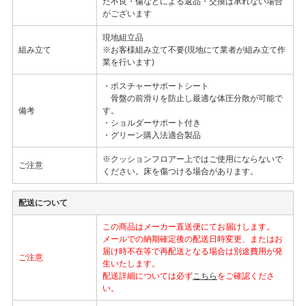
た不良・傷などによる返品・交換は承れない場合
がございます
現地組立品
組み立て
※お客様組み立て不要(現地にて業者が組み立て作
業を行います)
・ポスチャーサポートシート
骨盤の前滑りを防止し最適な体圧分散が可能で
備考
す。
・ショルダーサポート付き
・グリーン購入法適合製品
※クッションフロアー上ではご使用にならないで
ご注意
ください。床を傷つける場合があります。
配送について
この商品はメーカー直送便にてお届けします。
メールでの納期確定後の配送日時変更、またはお
届け時不在等で再配送となる場合は別途費用が発
ご注意
生いたします。
配送詳細については必ず
こちら
をご確認くださ
い。