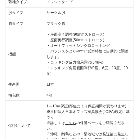
張地タイプ
メッシュタイプ
肘タイプ
サークル肘
脚タイプ
ブラック脚
・座面高さ調整(90mmストローク)
・座面奥行調整(50mmストローク)
・オートフィットシンクロロッキング
バランスをとりやすい反力特性に自動的に調整
機能
します。
・ロッキング反力簡易調節(5段階)
・ロッキング角度範囲調節(0度、6度、13度、20
度)
生産国
日本
梱包数
4箱
1～10年保証(部位により保証期間が変わります)
※社団法人日本オフィス家具協会(JOIFA)規定に基
づく
※詳しくは
こちら
の保証ページをご確認くださ
保証について
い。
※沖縄・離島などの一部地域では発送後に発生し