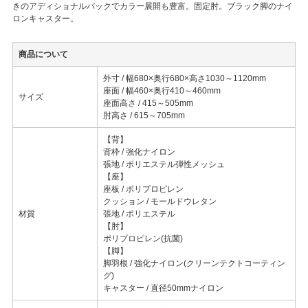
きのアディショナルバックでカラー展開も豊富。固定肘。ブラック脚のナイ
ロンキャスター。
商品について
外寸 / 幅680×奥行680×高さ1030～1120mm
座面 / 幅460×奥行410～460mm
サイズ
座面高さ / 415～505mm
肘高さ / 615～705mm
【背】
背枠 / 強化ナイロン
張地 / ポリエステル弾性メッシュ
【座】
座板 / ポリプロピレン
クッション / モールドウレタン
材質
張地 / ポリエステル
【肘】
ポリプロピレン(抗菌)
【脚】
脚羽根 / 強化ナイロン(クリーンテクトコーティン
グ)
キャスター / 直径50mmナイロン