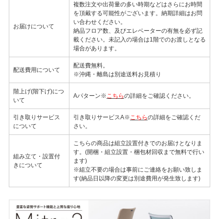
複数注文や出荷量の多い時期などはさらにお時間
を頂戴する可能性がございます。納期詳細はお問
い合わせください。
お届けについて
納品フロア数、及びエレベーターの有無を必ず記
載ください。未記入の場合は1階でのお渡しとなる
場合があります。
配送費無料。
配送費用について
※沖縄・離島は別途送料お見積り
階上げ(階下げ)につ
Aパターン※
こちら
の詳細をご確認ください。
いて
引き取りサービス
引き取りサービスA※
こちら
の詳細をご確認くだ
について
さい。
こちらの商品は組立設置付きでのお届けとなりま
す。(開梱・組立設置・梱包材回収まで無料で行い
組み立て・設置付
ます)
きについて
※組立不要の場合は事前にご連絡をお願い致しま
す(納品日以降の変更は別途費用が発生致します)