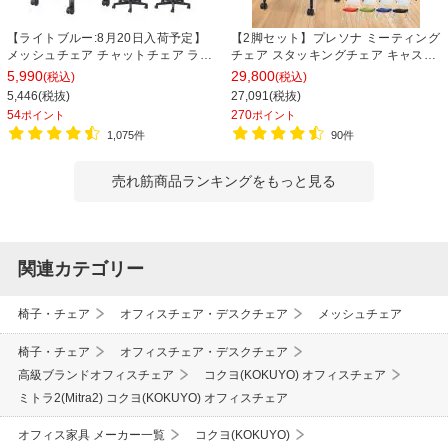
【ライトブルー:8月20日入荷予定】
【2脚セット】プレソナ ミーティング
メッシュチェア チャットチェア ラン
チェア スタッキングチェア キャスタ
バーサポート オフィスチェア デスク
ー付き 座面クッション 幅570×奥行
5,990
29,800
(税込)
(税込)
チェア 会議椅子 幅580×奥行580×高
565×高さ805mm 会議室 収納 法人
5,446(税抜)
27,091(税抜)
さ835-930mm
大人数 重ねる 会議用椅子 会議用チェ
54
270
ポイント
ポイント
ア
1,075件
90件
売れ筋商品ランキングをもっと見る
関連カテゴリー
椅子・チェア
オフィスチェア・デスクチェア
メッシュチェア
椅子・チェア
オフィスチェア・デスクチェア
高級ブランドオフィスチェア
コクヨ(KOKUYO) オフィスチェア
ミトラ2(Mitra2) コクヨ(KOKUYO) オフィスチェア
オフィス家具 メーカー一覧
コクヨ(KOKUYO)