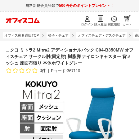
無料新規会員登録で
500円分のポイントプレゼント！
ログイン
購入履歴
閲覧履歴
カート
オフィス家具通販TOP
椅子・チェア
オフィスチェア・デスクチェア
高
コクヨ ミトラ2 Mitra2 アディショナルバック C04-B350MW オフ
ィスチェア サークル肘(固定肘) 樹脂脚 ナイロンキャスター 背メ
ッシュ 座面布張り 本体ホワイトグレー
0件
Pコード:367110