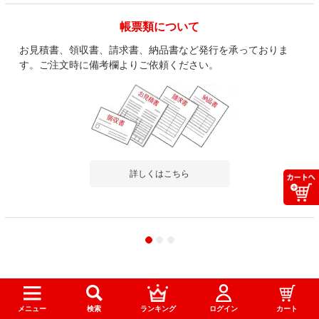
帳票類について
お見積書、領収書、請求書、納品書など発行を承っておりま
す。ご注文時に備考欄よりご依頼ください。
詳しくはこちら
お気軽にお問い合わせください。
0120-535-789
メニュー
検索
ランキング
ログイン
カート