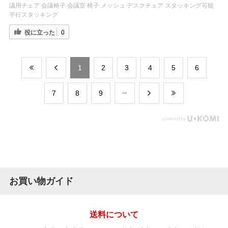
議用チェア 会議椅子 会議室 椅子 メッシュ デスクチェア スタッキング可能
平行スタッキング
役に立った
0
​1
​2
​3
​4
​5
​6
​7
​8
​9
お買い物ガイド
送料について