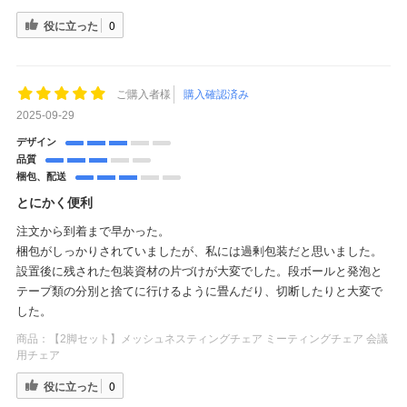
役に立った
0
ご購入者様
購入確認済み
2025-09-29
デザイン
品質
梱包、配送
とにかく便利
注文から到着まで早かった。
梱包がしっかりされていましたが、私には過剰包装だと思いました。
設置後に残された包装資材の片づけが大変でした。段ボールと発泡と
テープ類の分別と捨てに行けるように畳んだり、切断したりと大変で
した。
商品：
【2脚セット】メッシュネスティングチェア ミーティングチェア 会議
用チェア
役に立った
0