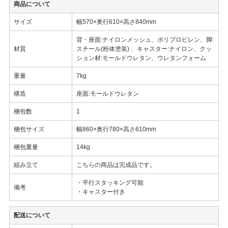
商品について
サイズ
幅570×奥行610×高さ840mm
背・座面:ナイロンメッシュ、ポリプロピレン、脚:
材質
スチール(粉体塗装) 、キャスター:ナイロン、クッ
ション材:モールドウレタン、ウレタンフォーム
重量
7kg
構造
座面:モールドウレタン
梱包数
1
梱包サイズ
幅860×奥行780×高さ610mm
梱包重量
14kg
組み立て
こちらの商品は完成品です。
・平行スタッキング可能
備考
・キャスター付き
配送について