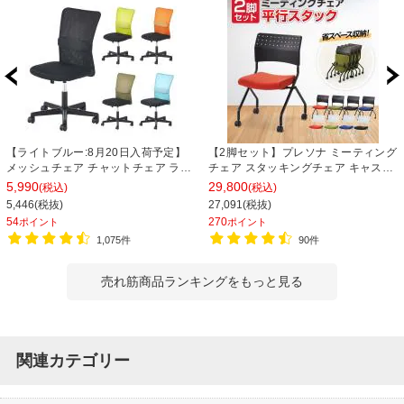
【ライトブルー:8月20日入荷予定】
【2脚セット】プレソナ ミーティング
メッシュチェア チャットチェア ラン
チェア スタッキングチェア キャスタ
バーサポート オフィスチェア デスク
ー付き 座面クッション 幅570×奥行
5,990
29,800
(税込)
(税込)
チェア 会議椅子 幅580×奥行580×高
565×高さ805mm 会議室 収納 法人
5,446(税抜)
27,091(税抜)
さ835-930mm
大人数 重ねる 会議用椅子 会議用チェ
54
270
ポイント
ポイント
ア
1,075件
90件
売れ筋商品ランキングをもっと見る
関連カテゴリー