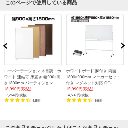
このページで使用している商品
ローパーテーション 木目調・ホ
ホワイトボード 脚付き 両面
ワイト 連結可 床置き 幅900×高
1800×900mm マーカーセット
さ1800mm パーティション 衝
付き マグネット対応 OC-
立 間仕切り オフィス 目隠し
18,990円(税込)
WB1890R2 白板
15,990円(税込)
17,264円(税抜)
14,537円(税抜)
525件
398件
この商品をチェックした人はこんな商品もチェッ