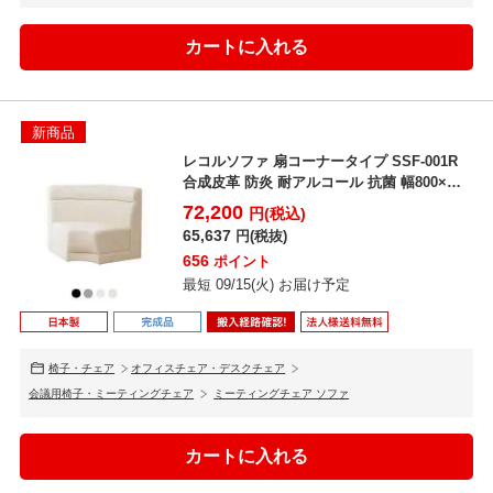
新商品
レコルソファ 扇コーナータイプ SSF-001R
合成皮革 防炎 耐アルコール 抗菌 幅800×奥
行...
72,200
円(税込)
65,637
円(税抜)
656
ポイント
最短 09/15(火) お届け予定
椅子・チェア
オフィスチェア・デスクチェア
会議用椅子・ミーティングチェア
ミーティングチェア ソファ