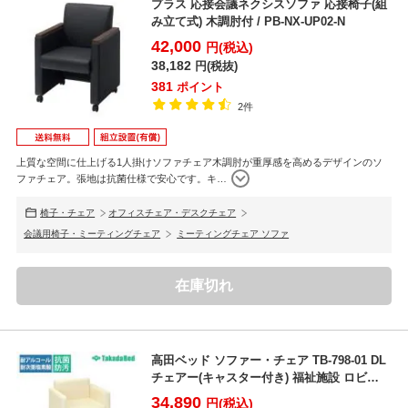
プラス 応接会議ネクシスソファ 応接椅子(組
み立て式) 木調肘付 / PB-NX-UP02-N
42,000
円(税込)
38,182
円(税抜)
381
ポイント
2件
上質な空間に仕上げる1人掛けソファチェア木調肘が重厚感を高めるデザインのソ
ファチェア。張地は抗菌仕様で安心です。キ
…
椅子・チェア
オフィスチェア・デスクチェア
会議用椅子・ミーティングチェア
ミーティングチェア ソファ
在庫切れ
高田ベッド ソファー・チェア TB-798-01 DL
チェアー(キャスター付き) 福祉施設 ロビ
ー/...
34,890
円(税込)