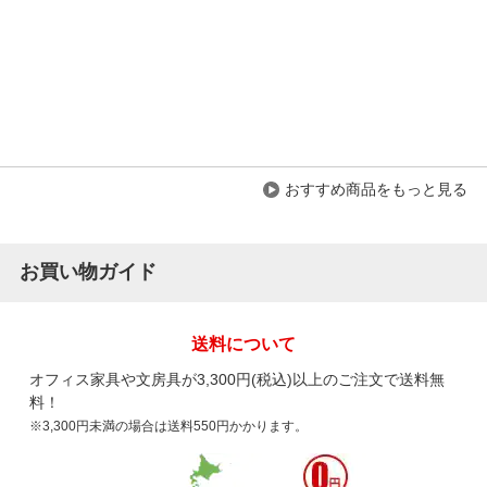
ご購入者様
購入確認済み
ご購
応接テーブルとセットで購入
良か
1脚あたり15分程で組み立てました。値段は希望価格帯でテーブ
組み
ルと同時購入で20万...
もっと見る
てい
商品を見る
おすすめ商品をもっと見る
すべてのお客様のコメント見る
応接ソファー ZC-590 幅590×奥行610×高さ
お買い物ガイド
790mm/1人掛け/キャスター付き/応接イス/
会議用チェア 【日本製】【完成品】
5.0
送料について
レビュー数
1
件
平均評価
5.0
オフィス家具や文房具が3,300円(税込)以上のご注文で送料無
料！
※3,300円未満の場合は送料550円かかります。
2017-09-19
ご購入者様
購入確認済み