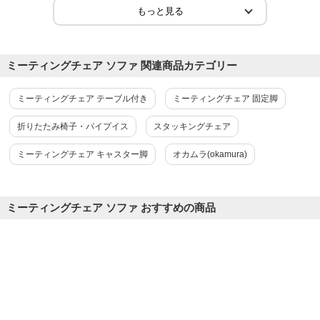
2026-04-06
ご購入者様
購入確認済み
座り心地もデザインも良かったです。
ミーティングチェア ソファ 関連商品カテゴリー
座り心地もデザインも良かったです。
ミーティングチェア テーブル付き
ミーティングチェア 固定脚
商品を見る
折りたたみ椅子・パイプイス
スタッキングチェア
すべてのお客様のコメント見る
ミーティングチェア キャスター脚
オカムラ(okamura)
プラス 応接会議ネクシスソファ 応接椅子
(組み立て式) 木調肘付 / PB-NX-UP02-N
ミーティングチェア ソファ おすすめの商品
4.5
レビュー数
2
件
平均評価
4.5
2025-09-16