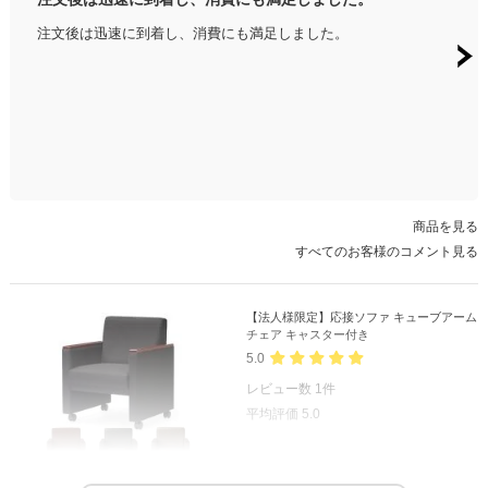
ある
注文後は迅速に到着し、消費にも満足しました。
イメ
ので移
商品を見る
すべてのお客様のコメント見る
【法人様限定】応接ソファ キューブアーム
チェア キャスター付き
5.0
レビュー数
1
件
平均評価
5.0