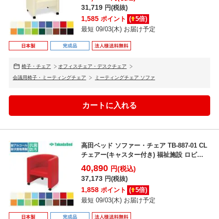
31,719
円(税抜)
1,585
ポイント
(
5
倍)
最短 09/03(木) お届け予定
椅子・チェア
オフィスチェア・デスクチェア
会議用椅子・ミーティングチェア
ミーティングチェア ソファ
高田ベッド ソファー・チェア TB-887-01 CL
チェアー(キャスター付き) 福祉施設 ロビ
ー/...
40,890
円(税込)
37,173
円(税抜)
1,858
ポイント
(
5
倍)
最短 09/03(木) お届け予定