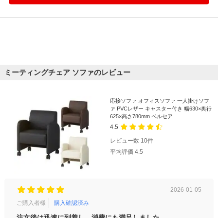
ミーティングチェア ソファのレビュー
応接ソファ オフィスソファ 一人掛けソフ
ァ PVCレザー キャスター付き 幅630×奥行
625×高さ780mm ベルセア
4.5
レビュー数
10
件
平均評価
4.5
2026-01-05
ご購入者様
購入確認済み
ご購
注文後は迅速に到着し、消費にも満足しました。
イメ