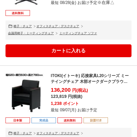
※在庫△
最短 08/28(金) お届け予定
椅子・チェア
オフィスチェア・デスクチェア
会議用椅子・ミーティングチェア
ミーティングチェア ソファ
ITOKI(イトーキ) 応接家具L20シリーズ ミー
テイングチェア 木部オークダークブラウン
張地ブ...
136,200
円(税込)
123,819
円(税抜)
1,238
ポイント
最短 09/07(月) お届け予定
椅子・チェア
オフィスチェア・デスクチェア