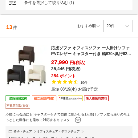
条件を選択して絞り込む (1)
13
件
応接ソファ オフィスソファ 一人掛けソファ
PVCレザー キャスター付き 幅630×奥行625×
高さ...
27,990
円(税込)
25,446
円(税抜)
254
ポイント
10件
最短 08/19(水) お届け予定
応接にも会議にも!キャスター付きで自由に動かせる1人掛けソファ立ち座りのちょ
っとした動作にも柔軟に対応するキャスタ
…
椅子・チェア
オフィスチェア・デスクチェア