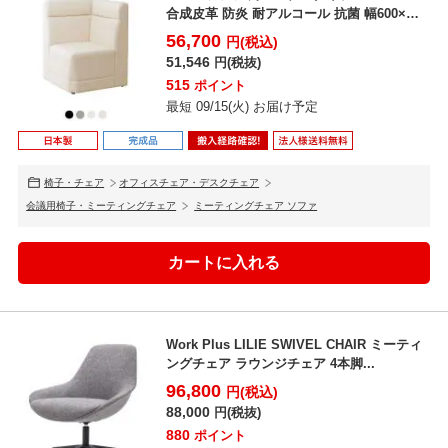
合成皮革 防炎 耐アルコール 抗菌 幅600×奥
行...
56,700
円(税込)
51,546
円(税抜)
515
ポイント
最短 09/15(火) お届け予定
椅子・チェア
オフィスチェア・デスクチェア
会議用椅子・ミーティングチェア
ミーティングチェア ソファ
Work Plus LILIE SWIVEL CHAIR ミーティ
ングチェア ラウンジチェア 4本脚...
96,800
円(税込)
88,000
円(税抜)
880
ポイント