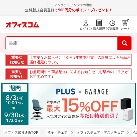
ミーティングチェア ソファの通販
無料新規会員登録で
500円分のポイントプレゼント！
ログイン
購入履歴
閲覧履歴
カート
重要な
【重要なお知らせ】「令和8年熊本地震」の影響による商品お
お知らせ
届け遅延について
重要な
お盆期間中の商品配送に関するお知らせ（お早めのご注文が
お知らせ
おすすめです）
オフィス家具通販TOP
椅子・チェア
オフィスチェア・デスクチェア
会