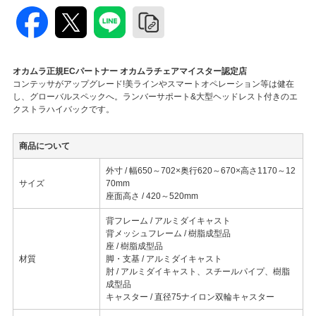
オカムラ正規ECパートナー オカムラチェアマイスター認定店
コンテッサがアップグレード!美ラインやスマートオペレーション等は健在
し、グローバルスペックへ。ランバーサポート&大型ヘッドレスト付きのエ
クストラハイバックです。
商品について
外寸 / 幅650～702×奥行620～670×高さ1170～12
サイズ
70mm
座面高さ / 420～520mm
背フレーム / アルミダイキャスト
背メッシュフレーム / 樹脂成型品
座 / 樹脂成型品
材質
脚・支基 / アルミダイキャスト
肘 / アルミダイキャスト、スチールパイプ、樹脂
成型品
キャスター / 直径75ナイロン双輪キャスター