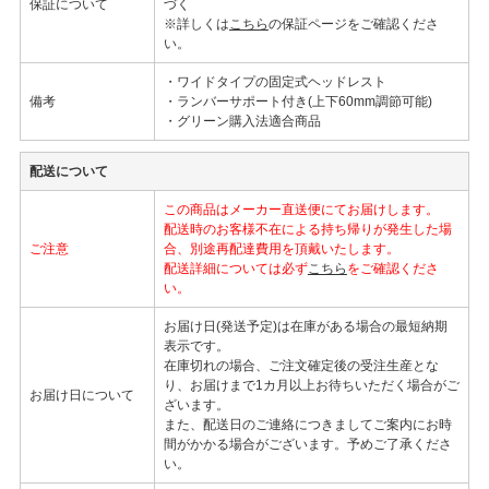
保証について
づく
※詳しくは
こちら
の保証ページをご確認くださ
い。
・ワイドタイプの固定式ヘッドレスト
備考
・ランバーサポート付き(上下60mm調節可能)
・グリーン購入法適合商品
配送について
この商品はメーカー直送便にてお届けします。
配送時のお客様不在による持ち帰りが発生した場
ご注意
合、別途再配達費用を頂戴いたします。
配送詳細については必ず
こちら
をご確認くださ
い。
お届け日(発送予定)は在庫がある場合の最短納期
表示です。
在庫切れの場合、ご注文確定後の受注生産とな
り、お届けまで1カ月以上お待ちいただく場合がご
お届け日について
ざいます。
また、配送日のご連絡につきましてご案内にお時
間がかかる場合がございます。予めご了承くださ
い。