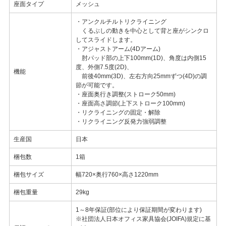
座面タイプ
メッシュ
・アンクルチルトリクライニング
くるぶしの動きを中心として背と座がシンクロ
してスライドします。
・アジャストアーム(4Dアーム)
肘パッド部の上下100mm(1D)、角度は内側15
度、外側7.5度(2D)、
機能
前後40mm(3D)、左右方向25mmずつ(4D)の調
節が可能です。
・座面奥行き調整(ストローク50mm)
・座面高さ調節(上下ストローク100mm)
・リクライニングの固定・解除
・リクライニング反発力強弱調整
生産国
日本
梱包数
1箱
梱包サイズ
幅720×奥行760×高さ1220mm
梱包重量
29kg
1～8年保証(部位により保証期間が変わります)
※社団法人日本オフィス家具協会(JOIFA)規定に基