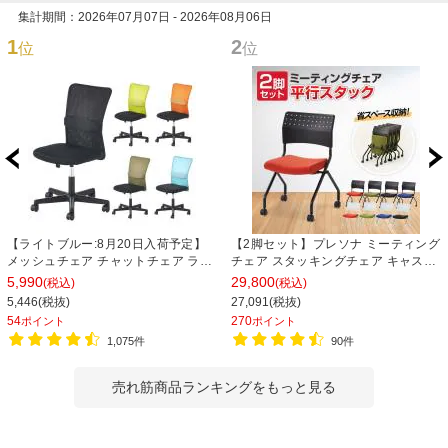
集計期間：2026年07月07日 - 2026年08月06日
1
2
位
位
【ライトブルー:8月20日入荷予定】
【2脚セット】プレソナ ミーティング
メッシュチェア チャットチェア ラン
チェア スタッキングチェア キャスタ
バーサポート オフィスチェア デスク
ー付き 座面クッション 幅570×奥行
5,990
29,800
(税込)
(税込)
チェア 会議椅子 幅580×奥行580×高
565×高さ805mm 会議室 収納 法人
5,446(税抜)
27,091(税抜)
さ835-930mm
大人数 重ねる 会議用椅子 会議用チェ
54
270
ポイント
ポイント
ア
1,075件
90件
売れ筋商品ランキングをもっと見る