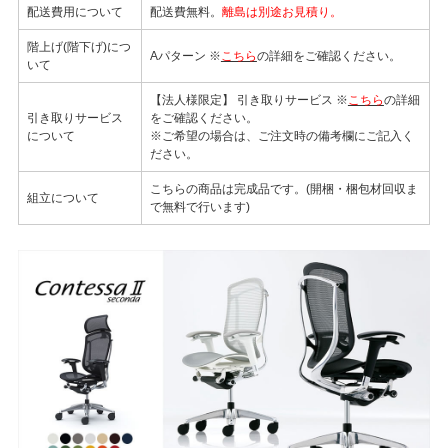
配送費用について
配送費無料。
離島は別途お見積り。
階上げ(階下げ)につ
Aパターン ※
こちら
の詳細をご確認ください。
いて
【法人様限定】 引き取りサービス ※
こちら
の詳細
引き取りサービス
をご確認ください。
について
※ご希望の場合は、ご注文時の備考欄にご記入く
ださい。
こちらの商品は完成品です。(開梱・梱包材回収ま
組立について
で無料で行います)