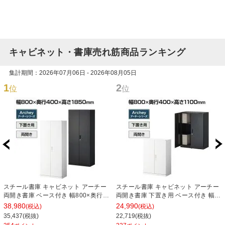
キャビネット・書庫売れ筋商品ランキング
集計期間：2026年07月06日 - 2026年08月05日
1
2
位
位
スチール書庫 キャビネット アーチー
スチール書庫 キャビネット アーチー
両開き書庫 ベース付き 幅800×奥行
両開き書庫 下置き用 ベース付き 幅
400×高さ1850mm
800×奥行400×高さ1100mm
38,980
24,990
(税込)
(税込)
35,437(税抜)
22,719(税抜)