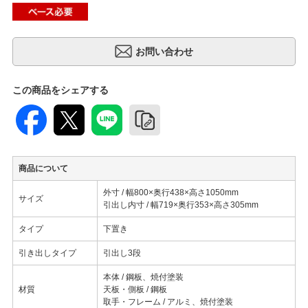
この商品をシェアする
商品について
外寸 / 幅800×奥行438×高さ1050mm
サイズ
引出し内寸 / 幅719×奥行353×高さ305mm
タイプ
下置き
引き出しタイプ
引出し3段
本体 / 鋼板、焼付塗装
材質
天板・側板 / 鋼板
取手・フレーム / アルミ、焼付塗装