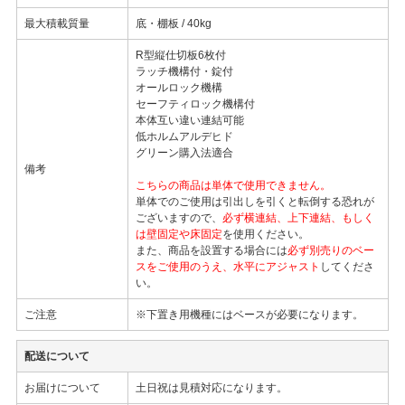
最大積載質量
底・棚板 / 40kg
R型縦仕切板6枚付
ラッチ機構付・錠付
オールロック機構
セーフティロック機構付
本体互い違い連結可能
低ホルムアルデヒド
グリーン購入法適合
備考
こちらの商品は単体で使用できません。
単体でのご使用は引出しを引くと転倒する恐れが
ございますので、
必ず横連結、上下連結、もしく
は壁固定や床固定
を使用ください。
また、商品を設置する場合には
必ず別売りのベー
スをご使用のうえ、水平にアジャスト
してくださ
い。
ご注意
※下置き用機種にはベースが必要になります。
配送について
お届けについて
土日祝は見積対応になります。