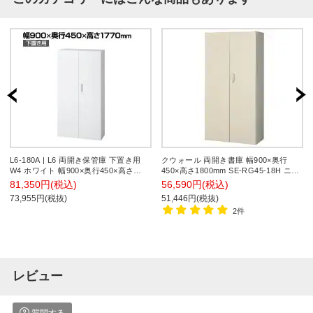
L6-180A | L6 両開き保管庫 下置き用
クウォール 両開き書庫 幅900×奥行
W4 ホワイト 幅900×奥行450×高さ
450×高さ1800mm SE-RG45-18H ニュ
1770mm プラス(PULS)
ーグレー オフィス収納 スチール書庫
81,350円(税込)
56,590円(税込)
スチールキャビネット 【国産】【完成
73,955円(税抜)
51,446円(税抜)
品】
2件
レビュー
質問する