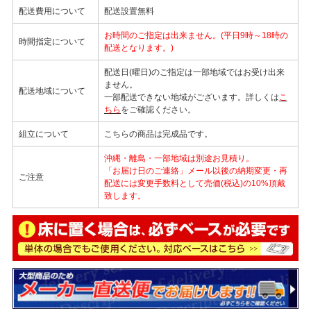
配送費用について
配送設置無料
お時間のご指定は出来ません。(平日9時～18時の
時間指定について
配送となります。)
配送日(曜日)のご指定は一部地域ではお受け出来
ません。
配送地域について
一部配送できない地域がございます。詳しくは
こ
ちら
をご確認ください。
組立について
こちらの商品は完成品です。
沖縄・離島・一部地域は別途お見積り。
「お届け日のご連絡」メール以後の納期変更・再
ご注意
配送には変更手数料として売価(税込)の10%頂戴
致します。