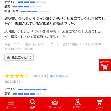
デザイン
品質
梱包、配送
説明書が少し分かりづらい部分があり、組み立てが少し大変でし
たが、掲載されている写真通りの商品でした。
説明書が少し分かりづらい部分があり、組み立てが少し大変でした
が、掲載されている写真通りの商品でした。
商品：
スチール書庫 キャビネット アーチー 両開き書庫 ベース付き 幅800×
奥行400×高さ1850mm
役に立った
0
ご購入者様
購入確認済み
2026-05-19
デザイン
品質
梱包、配送
三段ありたくさんはいる
メニュー
検索
ランキング
ログイン
カート