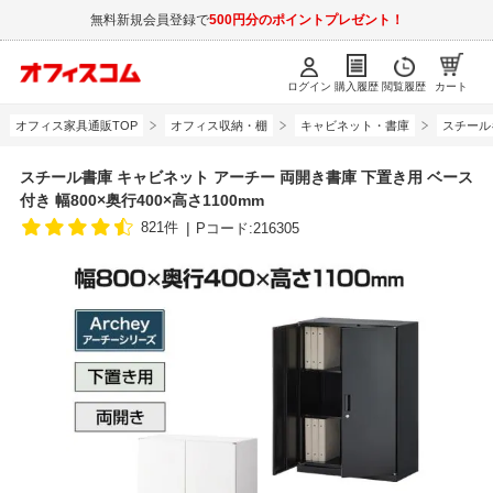
無料新規会員登録で
500円分のポイントプレゼント！
ログイン
購入履歴
閲覧履歴
カート
オフィス家具通販TOP
オフィス収納・棚
キャビネット・書庫
スチール
スチール書庫 キャビネット アーチー 両開き書庫 下置き用 ベース
付き 幅800×奥行400×高さ1100mm
821件
Pコード:216305