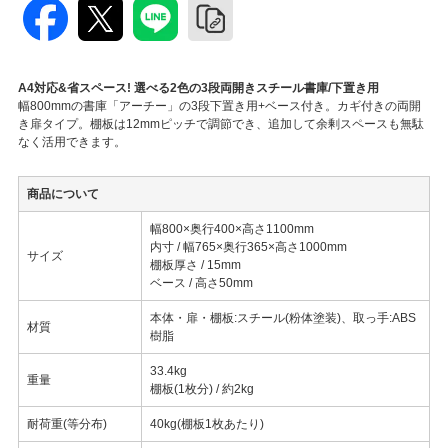
A4対応&省スペース! 選べる2色の3段両開きスチール書庫/下置き用
幅800mmの書庫「アーチー」の3段下置き用+ベース付き。カギ付きの両開
き扉タイプ。棚板は12mmピッチで調節でき、追加して余剰スペースも無駄
なく活用できます。
商品について
幅800×奥行400×高さ1100mm
内寸 / 幅765×奥行365×高さ1000mm
サイズ
棚板厚さ / 15mm
ベース / 高さ50mm
本体・扉・棚板:スチール(粉体塗装)、取っ手:ABS
材質
樹脂
33.4kg
重量
棚板(1枚分) / 約2kg
耐荷重(等分布)
40kg(棚板1枚あたり)