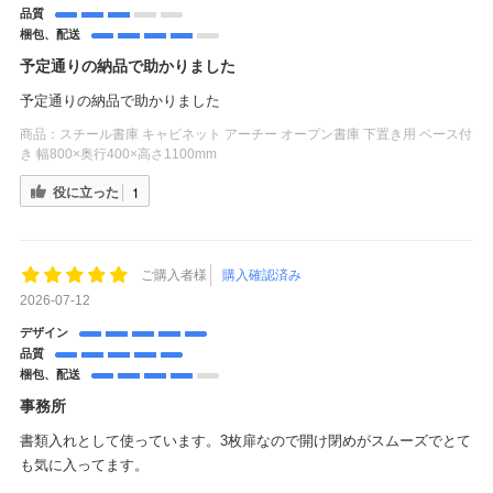
品質
梱包、配送
予定通りの納品で助かりました
予定通りの納品で助かりました
商品：
スチール書庫 キャビネット アーチー オープン書庫 下置き用 ベース付
き 幅800×奥行400×高さ1100mm
役に立った
1
ご購入者様
購入確認済み
2026-07-12
デザイン
品質
梱包、配送
事務所
書類入れとして使っています。3枚扉なので開け閉めがスムーズでとて
も気に入ってます。