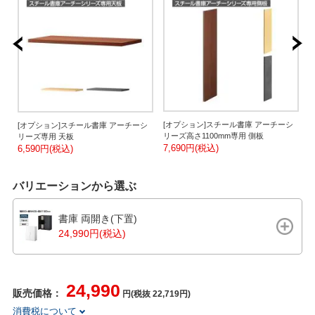
シ
[オプション]スチール書庫 アーチーシ
[オプション]スチール書庫 アーチーシ
リーズ高さ1100mm専用 側板
リーズ専用 天板
7,690円(税込)
3
6,590円(税込)
バリエーションから選ぶ
書庫 両開き(下置)
24,990円(税込)
24,990
販売価格：
円(税抜 22,719円)
消費税について