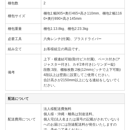
梱包数
2
梱包1:幅905×奥行465×高さ110mm、梱包2:幅116
梱包サイズ
0×奥行890×高さ145mm
梱包重量
梱包1:13.8kg、梱包2:23.3kg
必要工具
六角レンチ(付属)、プラスドライバー
組み立て
お客様組立の商品です。
上下・横連結可能(取付ビス付属)、ベース付き(ア
ジャスター付き)、カギ2本付き(シリンダー錠)
段数:3段、棚板枚数:2枚(12mmピッチで上下可動)
備考
4段以上は壁面に設置してご使用ください。
合計高さが2150mm以上になる連結をしないでく
ださい。
配送について
法人様配送費無料
個人様・沖縄・離島は別途送料。
配送費用について
個人宅(法人名または屋号の記載がされていない)
へのお届けには別途配送料が発生いたしますの
で、予めご了承ください。