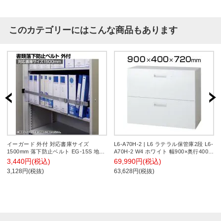
このカテゴリーにはこんな商品もあります
イーガード 外付 対応書庫サイズ
L6-A70H-2 | L6 ラテラル保管庫2段 L6-
1500mm 落下防止ベルト EG-15S 地震
A70H-2 W4 ホワイト 幅900×奥行400×
対策 耐震 防災 固定
高さ720mm プラス(PLUS)
3,440円(税込)
69,990円(税込)
3,128円(税抜)
63,628円(税抜)