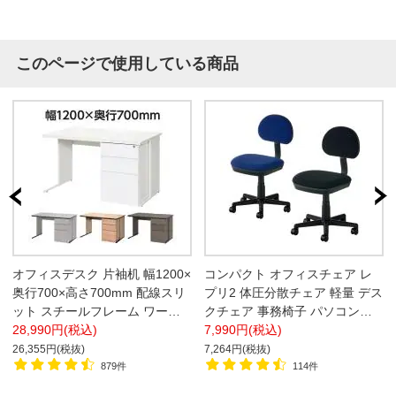
このページで使用している商品
オフィスデスク 片袖机 幅1200×
コンパクト オフィスチェア レ
奥行700×高さ700mm 配線スリ
プリ2 体圧分散チェア 軽量 デス
ット スチールフレーム ワーク
クチェア 事務椅子 パソコンチ
デスク 事務机
28,990円(税込)
ェア 幅530×奥行560×高さ790
7,990円(税込)
～900mm
26,355円(税抜)
7,264円(税抜)
879件
114件