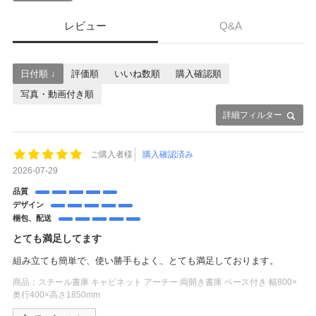
レビュー
Q&A
日付順 ↓
評価順
いいね数順
購入確認順
写真・動画付き順
詳細フィルター
ご購入者様
購入確認済み
2026-07-29
品質
デザイン
梱包、配送
とても満足してます
組み立ても簡単で、使い勝手もよく、とても満足しております。
商品：
スチール書庫 キャビネット アーチー 両開き書庫 ベース付き 幅800×
奥行400×高さ1850mm