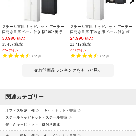
スチール書庫 キャビネット アーチー
スチール書庫 キャビネット アーチー
両開き書庫 ベース付き 幅800×奥行
両開き書庫 下置き用 ベース付き 幅
400×高さ1850mm
800×奥行400×高さ1100mm
38,980
24,990
(税込)
(税込)
35,437(税抜)
22,719(税抜)
354
227
ポイント
ポイント
821件
821件
売れ筋商品ランキングをもっと見る
関連カテゴリー
オフィス収納・棚
キャビネット・書庫
スチールキャビネット・スチール書庫
鍵付きキャビネット・鍵付き書庫
オフィス収納・棚
キャビネット・書庫