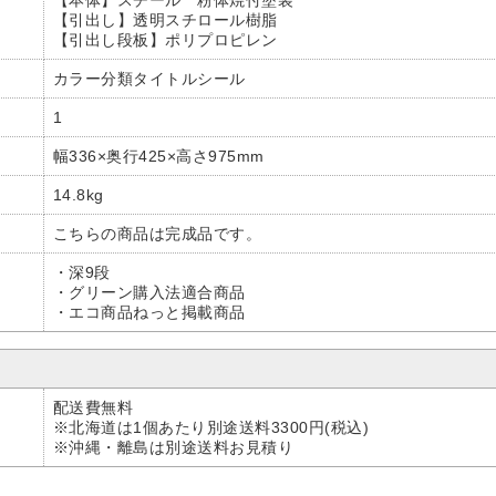
【本体】スチール 粉体焼付塗装
【引出し】透明スチロール樹脂
【引出し段板】ポリプロピレン
カラー分類タイトルシール
1
幅336×奥行425×高さ975mm
14.8kg
こちらの商品は完成品です。
・深9段
・グリーン購入法適合商品
・エコ商品ねっと掲載商品
配送費無料
※北海道は1個あたり別途送料3300円(税込)
※沖縄・離島は別途送料お見積り