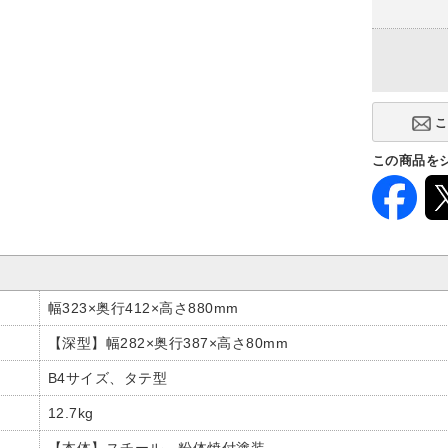
この商品を
幅323×奥行412×高さ880mm
【深型】幅282×奥行387×高さ80mm
B4サイズ、タテ型
12.7kg