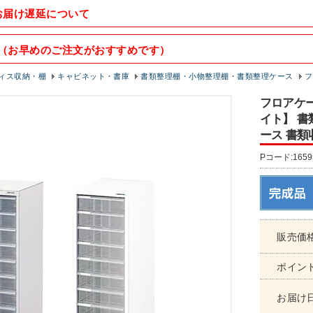
お届け遅延について
（お早めのご注文がおすすめです）
ィス収納・棚
キャビネット・書庫
書類整理棚・小物整理棚・書類整理ケース
フ
フロアケー
イト】 書
ース 書類
Pコード:1659
販売価
ポイン
お届け