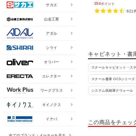
354
ポイント
サカエ
821
山金工業
アダル
シライ
キャビネット・書
オリバー
スチールキャビネット・ス
エレクター
スチール書庫 OCSシリーズ
ワークプラス
システム収納庫クウォール
コンビネーションブロック HO
キイノクス
書類整理棚・小物整理棚・
イナバ
この商品をチェッ
書類整理ケース 高さ880mm
全てのブランド・メーカーを見る