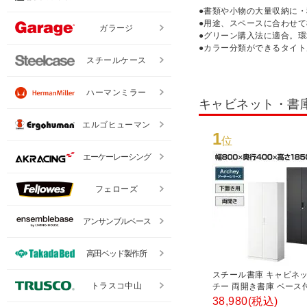
●書類や小物の大量収納に
●用途、スペースに合わせ
ガラージ
●グリーン購入法に適合。
●カラー分類ができるタイ
スチールケース
ハーマンミラー
キャビネット・書
エルゴヒューマン
1
位
エーケーレーシング
フェローズ
アンサンブルベース
高田ベッド製作所
スチール書庫 キャビネッ
トラスコ中山
チー 両開き書庫 ベース
800×奥行400×高さ185
38,980
(税込)