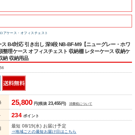
ロアケース・オフィスチェスト
ス B4対応 引き出し 深9段 NB-BF-M9【ニューグレー・ホワ
類整理ケース オフィスチェスト 収納棚 レターケース 収納ケ
収納 収納用品
56
25,800
格
23,455
円(税抜
円)
消費税について
234
ト
ポイント
最短 08/19(水) お届け予定
日
⇒地域ごとの最短お届け日はこちら