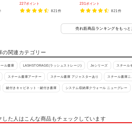
1100mm
1100mm
227
231
ポイント
ポイント
件
821件
821件
売れ筋商品ランキングをもっと
庫の関連カテゴリー
チール書庫
LASHSTORAGE(ラッシュストレージ)
Jeシリーズ
スチールキ
スチール書庫アーチー
スチール書庫 アジャスターあり
スチール書庫ニ
鍵付きキャビネット・鍵付き書庫
システム収納庫クウォール ニューグレー
S(旧NHS)
エスキャビネット
スチール書庫 L6シリーズ
シンライン
書類整理ケース
フロアケース・オフィスチェスト
書類整理ケース 高さ700mm
クした人はこんな商品もチェックしています
(錠付・鍵付)
書類整理ケース デスク周辺型
書類整理ケース デスク周辺型(錠