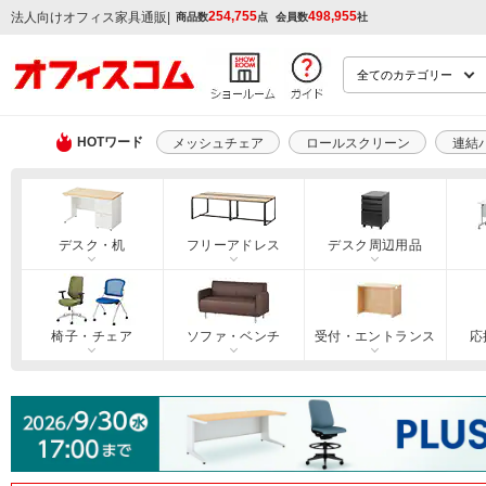
254,755
498,955
|
法人向けオフィス家具通販
商品数
点
会員数
社
HOTワード
メッシュチェア
ロールスクリーン
連結
デスク・机
フリーアドレス
デスク周辺用品
椅子・チェア
ソファ・ベンチ
受付・エントランス
応