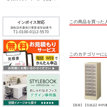
耐火ファイリングキャビネ
レターケース
ペーパー
木製システムキャビネット セ
この商品を買った
インボイス対応
適格請求書発行事業者登録番号
木製システムキャビネット 
T1-0100-0112-5570
役員収納家具 OXシリーズ
木製フィットラック
本
このカテゴリーに
両開き書庫・両開きキャビ
パーソナルロッカー・個人
【国産】【完成品】B4判