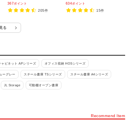
成品 【SIAA】
1050mm/RW45-310D RK45-
367
634
2
ポイント
ポイント
310D 【国産】 【完成品】
205件
15件
見る
ャビネット APシリーズ
オフィス収納 HOSシリーズ
ューグレー
スチール書庫 TSシリーズ
スチール書庫 A4シリーズ
JL Storage
可動棚オープン書庫
スチール書庫ブラック
その他スチール製書庫・壁面収納
書類整理ケース 高さ880mm
Recommend Item
付・鍵付)
書類整理ケース 書庫内収納型
ファイリングキャビネット