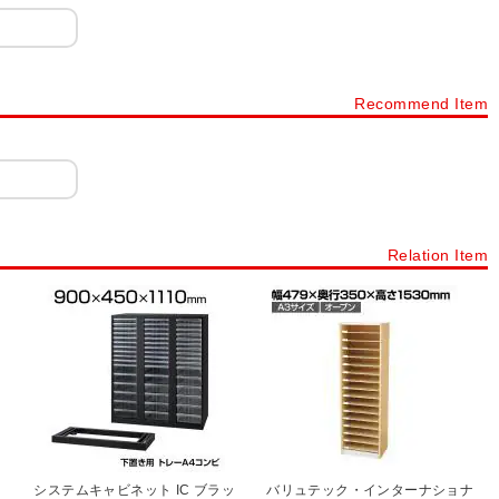
付・鍵付)
小物整理ケース デスク周辺型(錠付・鍵付)
コンビ書庫
オーダーラックタナリオ
木製書庫 Variest
NF
木製キャビネット WD
木製キャビネット レモダ
Recommend Item
製キャビネット メティオ
木製キューブボックス 積み重ね収納
カラーボックス
フリーラック・壁面収納
ディスプレイラック
員用家具
扉タイプから探す
オープン書庫・オープンキャビネット
Relation Item
ト
引き戸書庫・引き戸キャビネット
ラテラル書庫・引き出し書庫
システムキャビネット IC ブラッ
バリュテック・インターナショナ