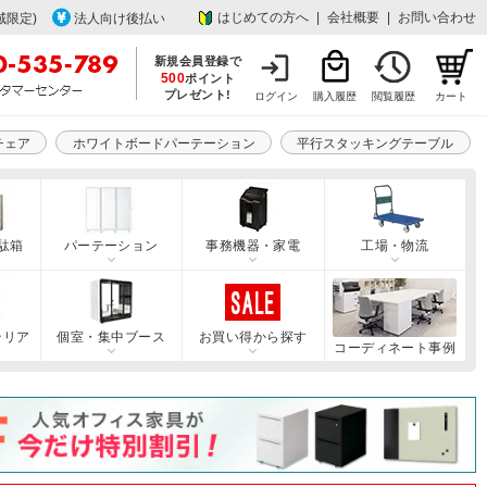
はじめての方へ
|
会社概要
|
お問い合わせ
域限定)
法人向け後払い
新規会員登録で
500
ポイント
プレゼント!
ログイン
購入履歴
閲覧履歴
カート
チェア
ホワイトボードパーテーション
平行スタッキングテーブル
駄箱
パーテーション
事務機器・家電
工場・物流
テリア
個室・集中ブース
お買い得から探す
コーディネート事例