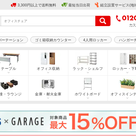
3,300円以上で送料無料
最短当日出荷
組立設置サービス(地
パーテーション
ゴミ箱収納カウンター
4人用ロッカー
ハンガー
テーブル
オフィス収納
ラック・シェルフ
ロッカー・下
接・ラウンジ
金庫・耐火金庫
ホワイトボード
オフィスイン