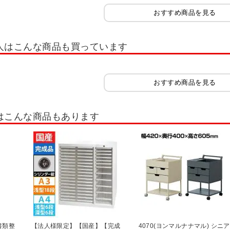
ット
小物整理ケース 高さ700mm(錠付・鍵付)
小物整理ケース 高さ880mm(錠
おすすめ商品を見る
ケース
マップケース
木製キャビネット・木製ラック・木製書庫
サイズ
ルボ2.0
Jeシリーズ
木製可動棚シェルフ Jシリーズ
木製キャビネット 
人はこんな商品も買っています
セルボ
木製キャビネット ペスパ
木製キャビネット ペスパ2.0 古木調
木
木製収納・シェルフ
隙間収納
木製役員用家具
チェスト・たんす
おすすめ商品を見る
棚・書棚・コミックラック
ファントーニ ストレージ
ストレージ KK2
役
はこんな商品もあります
ネット
ガラス戸書庫・ガラス扉キャビネット
片開き書庫・片開きキャビネッ
ロッカー
組み合わせ書庫(セット書庫)
その他扉タイプ書庫
書類整
【法人様限定】【国産】【完成
4070(ヨンマルナナマル) シニア