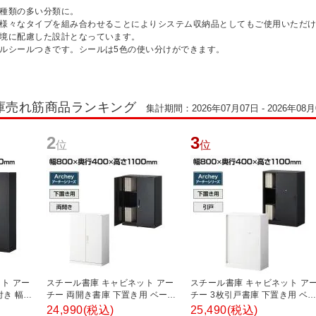
・種類の多い分類に。
て様々なタイプを組み合わせることによりシステム収納品としてもご使用いただ
環境に配慮した設計となっています。
トルシールつきです。シールは5色の使い分けができます。
庫売れ筋商品ランキング
集計期間：2026年07月07日 - 2026年08月
2
3
位
位
ト アー
スチール書庫 キャビネット アー
スチール書庫 キャビネット ア
付き 幅
チー 両開き書庫 下置き用 ベース
チー 3枚引戸書庫 下置き用 ベ
0mm
付き 幅800×奥行400×高さ
ス付き 幅800×奥行400×高さ
24,990
(税込)
25,490
(税込)