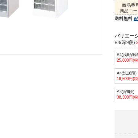
商品番
商品コー
送料無料
バリエーシ
B4(深9段)
2
B4(浅6深6段
25,800円(
A4(浅18段)
16,600円(
A3(深9段)
38,300円(