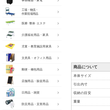
事務機器・家電
工場・物流・
作業現場用品
医療･整体･エステ
介護福祉用品・家具
児童・教育施設用家具
文房具・オフィス用品
商品について
郵便・梱包用品
本体サイズ
店舗用品・販促用品
引出内寸
収納の目安
日用品・雑貨
重量
防災用品・災害用品