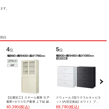
けます。
06日
4
5
6
位
位
ー
【抗菌加工】スチール書庫 引戸
クウォール 3段ラテラルキャビネ
ス
ー
書庫+ガラス引戸書庫 上下組 鍵付
ット(内筒交換錠) ホワイト ブラ
チ
き オフィス キャビネット 国産 完
ック 幅900×奥行450×高さ
8
40,390
(税込)
69,790
(税込)
2