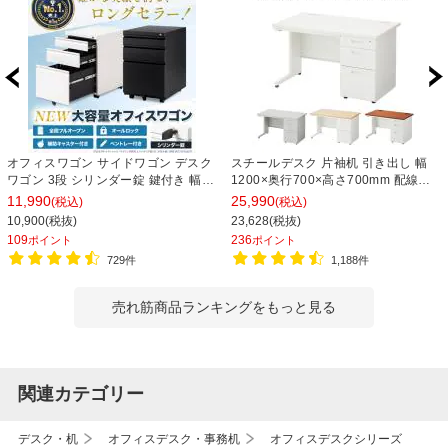
オフィスワゴン サイドワゴン デスク
スチールデスク 片袖机 引き出し 幅
ワゴン 3段 シリンダー錠 鍵付き 幅
1200×奥行700×高さ700mm 配線穴
390×奥行510×高さ600mm【ホワイ
事務机 ビジネスデスク
11,990
25,990
(税込)
(税込)
ト・ブラック】
10,900(税抜)
23,628(税抜)
109
236
ポイント
ポイント
729件
1,188件
売れ筋商品ランキングをもっと見る
関連カテゴリー
デスク・机
オフィスデスク・事務机
オフィスデスクシリーズ