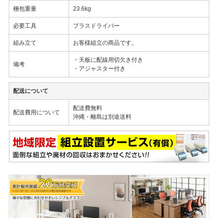
梱包重量
23.6kg
必要工具
プラスドライバー
組み立て
お客様組立の商品です。
・天板に配線用切欠き付き
備考
・アジャスター付き
配送について
配送費無料
配送費用について
沖縄・離島は別途送料