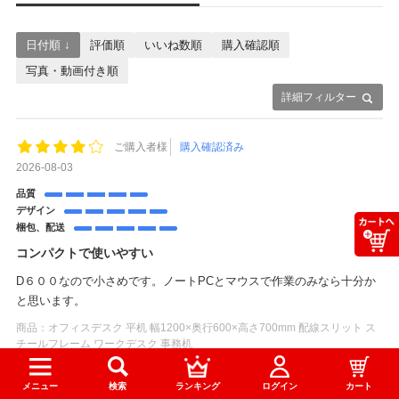
日付順 ↓
評価順
いいね数順
購入確認順
写真・動画付き順
詳細フィルター
ご購入者様
購入確認済み
2026-08-03
品質
デザイン
梱包、配送
コンパクトで使いやすい
D６００なので小さめです。ノートPCとマウスで作業のみなら十分か
と思います。
商品：
オフィスデスク 平机 幅1200×奥行600×高さ700mm 配線スリット ス
チールフレーム ワークデスク 事務机
役に立った
0
メニュー
検索
ランキング
ログイン
カート