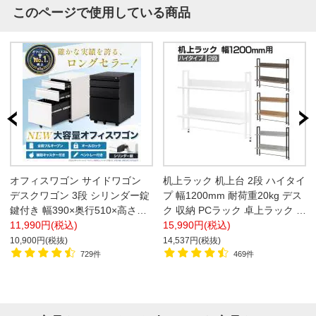
このページで使用している商品
オフィスワゴン サイドワゴン
机上ラック 机上台 2段 ハイタイ
デスクワゴン 3段 シリンダー錠
プ 幅1200mm 耐荷重20kg デス
鍵付き 幅390×奥行510×高さ
ク 収納 PCラック 卓上ラック モ
600mm【ホワイト・ブラック】
11,990円(税込)
ニター台 デスク棚 書類棚 A4対
15,990円(税込)
応
10,900円(税抜)
14,537円(税抜)
729件
469件