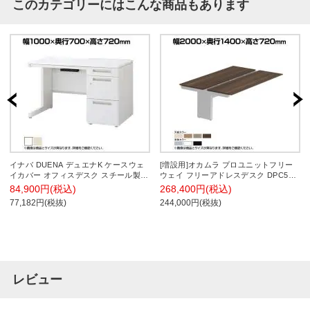
このカテゴリーにはこんな商品もあります
イナバ DUENA デュエナK ケースウェ
[増設用]オカムラ プロユニットフリー
イカバー オフィスデスク スチール製
ウェイ フリーアドレスデスク DPC5CD
事務机 片袖机 L型脚 センター引出し付
両面ジョイント パネル脚 配線カバー置
84,900円(税込)
268,400円(税込)
A4 3段 DUK-107-A3 幅1000×奥行700×
式 プライズウッド 幅2000×奥行1400×
77,182円(税抜)
244,000円(税抜)
高さ720mm
高さ720mm
レビュー