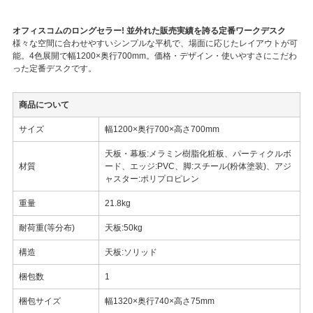
オフィスコムのロングセラー! 並外れた販売実績を誇る定番ワークデスク
様々な空間に合わせやすいシンプルな平机で、場面に応じたレイアウトが可
能。4色展開で幅1200×奥行700mm。価格・デザイン・使いやすさにこだわ
った定番デスクです。
商品について
サイズ
幅1200×奥行700×高さ700mm
天板・幕板:メラミン樹脂化粧板、パーティクルボ
材質
ード、エッジ:PVC、脚:スチール(粉体塗装)、アジ
ャスター:ポリプロピレン
重量
21.8kg
耐荷重(等分布)
天板:50kg
構造
天板:ソリッド
梱包数
1
梱包サイズ
幅1320×奥行740×高さ75mm