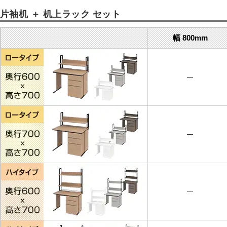
片袖机 ＋ 机上ラック セット
幅 800mm
―
―
―