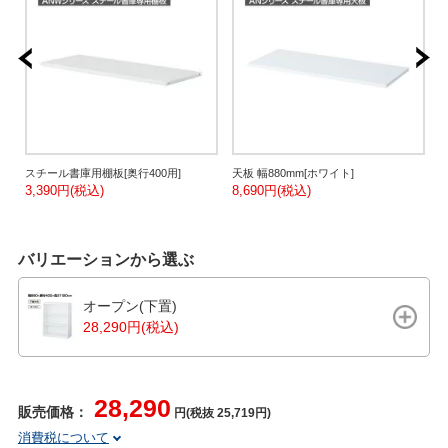
便
スチール書庫用棚板[奥行400用]
天板 幅880mm[ホワイト]
天
3,390円(税込)
8,690円(税込)
8
バリエーションから選ぶ
オープン(下置)
28,290円(税込)
28,290
販売価格：
円(税抜 25,719円)
消費税について