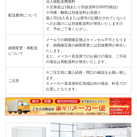
法人様配送費無料
※北海道は1個あたり別途送料2200円(税込)
※沖縄・離島は別途送料お見積り
配送費用について
個人宅(法人名または屋号の記載がされていない)
へのお届けには別途配送料が発生いたしますの
で、予めご了承ください。
メールでの納期確定後はキャンセル不可となりま
す。納期確定後の納期変更には別途費用が発生い
納期変更・再配送
たします。
について
また、メーカー直送便でのお届けの場合、ご不在
の場合は再配達料が発生いたします。
※ご注文前に搬入経路・間口の確認をお願い致し
ます。
ご注意
※メーカー直送便対応地域以外の場合、軒先での
お渡しとなります。