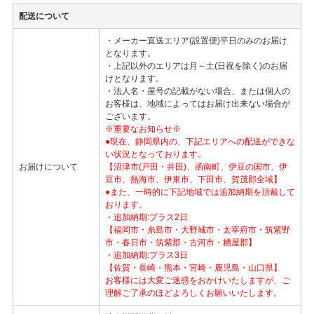
配送について
・メーカー直送エリア(設置便)平日のみのお届け
となります。
・上記以外のエリアは月～土(日祝を除く)のお届
けとなります。
・法人名・屋号の記載がない場合、または個人の
お客様は、地域によってはお届け出来ない場合が
ございます。
※重要なお知らせ※
●現在、静岡県内の、下記エリアへの配送ができな
い状況となっております。
お届けについて
【沼津市(戸田・井田)、函南町、伊豆の国市、伊
豆市、熱海市、伊東市、下田市、賀茂郡全域】
●また、一時的に下記地域では追加納期を頂戴して
おります。
・追加納期:プラス2日
【福岡市・糸島市・大野城市・太宰府市・筑紫野
市・春日市・筑紫郡・古河市・糟屋郡】
・追加納期:プラス3日
【佐賀・長崎・熊本・宮崎・鹿児島・山口県】
お客様には大変ご迷惑をおかけいたしますが、ご
理解ご了承のほどよろしくお願いいたします。