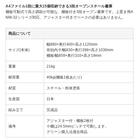
A4ファイル1段に最大15個収納できる3段オープンスチール書庫
棚板可動式で高さ調節が可能な、棚板付き3段オープン書庫です。上置き用A
NW-32シリーズ対応、アジャスター付きでベースの必要はありません。
商品について
幅880×奥行400×高さ1120mm
サイズ(本体)
有効内寸/幅830×奥行398×高さ1030mm
棚板/幅859×奥行310×高さ19mm
重量
21kg
耐荷重
40kg(棚板1枚あたり)
材質
スチール・粉体塗装
生産国
日本
組み立て
完成品
アジャスター付・棚板2枚付
備考
※棚は24.5mmピッチで可動します。
グリーン購入法適合商品