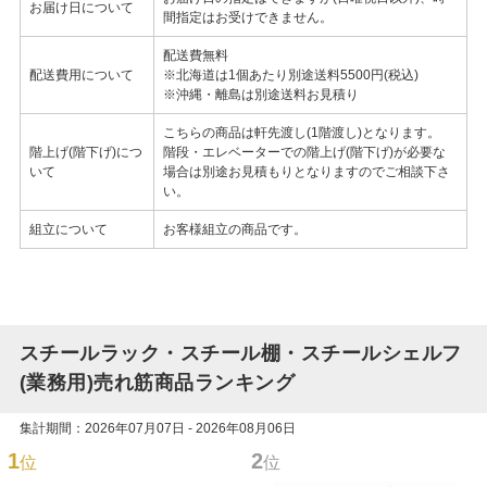
お届け日について
間指定はお受けできません。
配送費無料
配送費用について
※北海道は1個あたり別途送料5500円(税込)
※沖縄・離島は別途送料お見積り
こちらの商品は軒先渡し(1階渡し)となります。
階上げ(階下げ)につ
階段・エレベーターでの階上げ(階下げ)が必要な
いて
場合は別途お見積もりとなりますのでご相談下さ
い。
組立について
お客様組立の商品です。
スチールラック・スチール棚・スチールシェルフ
(業務用)売れ筋商品ランキング
集計期間：2026年07月07日 - 2026年08月06日
1
2
位
位