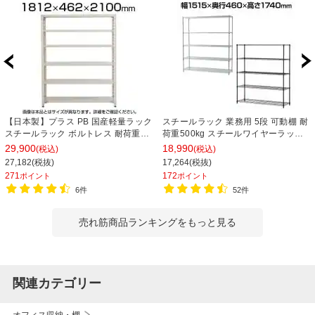
【日本製】プラス PB 国産軽量ラック
スチールラック 業務用 5段 可動棚 耐
スチールラック ボルトレス 耐荷重
荷重500kg スチールワイヤーラック
150kg/段 天地6段 幅1812×奥行462×
シェルゴ 幅1515×奥行460×高さ
29,900
18,990
(税込)
(税込)
高さ2100mm スチール棚 スチールシ
1740mm
27,182(税抜)
17,264(税抜)
ェルフ 収納棚 オープンラック 収納ラ
271
172
ポイント
ポイント
ック
6件
52件
売れ筋商品ランキングをもっと見る
関連カテゴリー