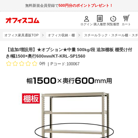
無料新規会員登録で
500円分のポイントプレゼント！
ログイン
購入履歴
閲覧履歴
カート
オフィス家具通販TOP
オフィス収納・棚
スチールラック・スチール棚・スチ
【追加/増設用】★オプション★中量 500kg/段 追加棚板 棚受け付
き/幅1500×奥行600mm/KT-KRL-SP1560
0件
Pコード:100067