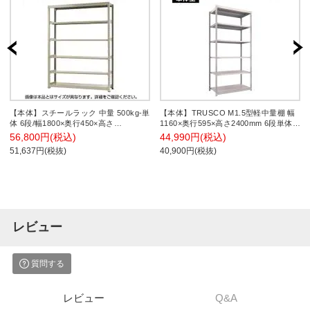
【本体】スチールラック 中量 500kg-単
【本体】TRUSCO M1.5型軽中量棚 幅
体 6段/幅1800×奥行450×高さ
1160×奥行595×高さ2400mm 6段単体
2400mm/KT-KRL-184524-S6
ネオグレー 450-0237
56,800円(税込)
44,990円(税込)
51,637円(税抜)
40,900円(税抜)
レビュー
質問する
レビュー
Q&A