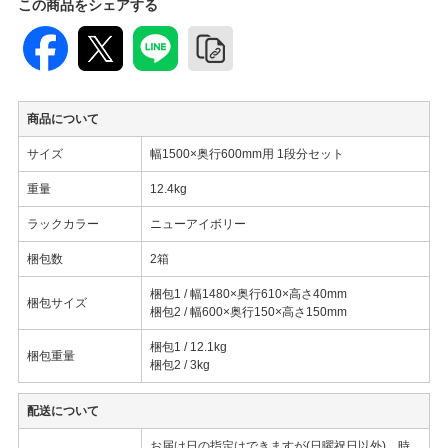
この商品をシェアする
商品について
サイズ
幅1500×奥行600mm用 1段分セット
重量
12.4kg
ラックカラー
ニューアイボリー
梱包数
2箱
梱包1 / 幅1480×奥行610×高さ40mm
梱包サイズ
梱包2 / 幅600×奥行150×高さ150mm
梱包1 / 12.1kg
梱包重量
梱包2 / 3kg
配送について
お届け日の指定はできますが(日曜祝日以外)、時