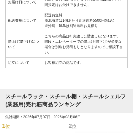
お届け日について
間指定はお受けできません。
配送費無料
配送費用について
※北海道は1個あたり別途送料5500円(税込)
※沖縄・離島は別途送料お見積り
こちらの商品は軒先渡し(1階渡し)となります。
階上げ(階下げ)につ
階段・エレベーターでの階上げ(階下げ)が必要な
いて
場合は別途お見積もりとなりますのでご相談下さ
い。
組立について
お客様組立の商品です。
スチールラック・スチール棚・スチールシェルフ
(業務用)売れ筋商品ランキング
集計期間：2026年07月07日 - 2026年08月06日
1
2
位
位