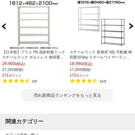
【日本製】プラス PB 国産軽量ラック
スチールラック 業務用 5段 可動棚 耐
スチールラック ボルトレス 耐荷重
荷重500kg スチールワイヤーラック
150kg/段 天地6段 幅1812×奥行462×
シェルゴ 幅1515×奥行460×高さ
29,900
18,990
(税込)
(税込)
高さ2100mm スチール棚 スチールシ
1740mm
27,182(税抜)
17,264(税抜)
ェルフ 収納棚 オープンラック 収納ラ
271
172
ポイント
ポイント
ック
6件
52件
売れ筋商品ランキングをもっと見る
関連カテゴリー