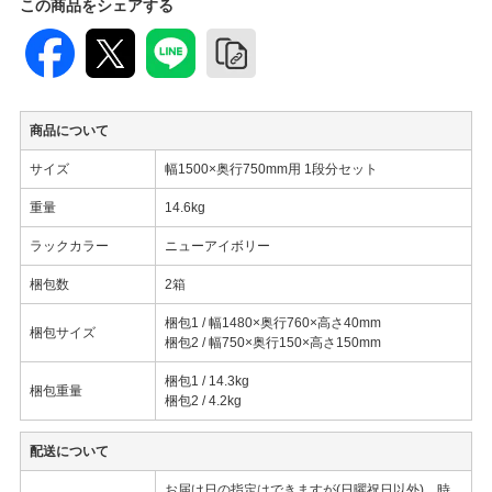
この商品をシェアする
商品について
サイズ
幅1500×奥行750mm用 1段分セット
重量
14.6kg
ラックカラー
ニューアイボリー
梱包数
2箱
梱包1 / 幅1480×奥行760×高さ40mm
梱包サイズ
梱包2 / 幅750×奥行150×高さ150mm
梱包1 / 14.3kg
梱包重量
梱包2 / 4.2kg
配送について
お届け日の指定はできますが(日曜祝日以外)、時