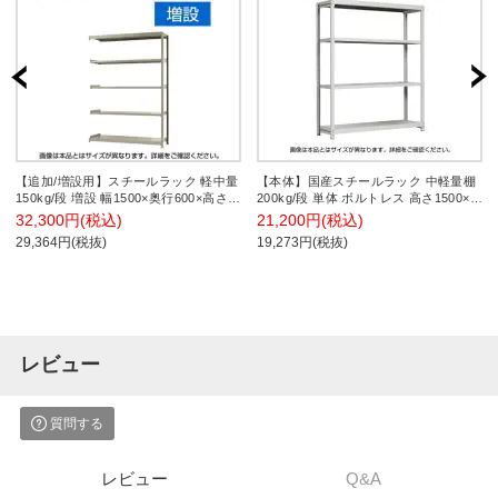
【追加/増設用】スチールラック 軽中量
【本体】国産スチールラック 中軽量棚
150kg/段 増設 幅1500×奥行600×高さ
200kg/段 単体 ボルトレス 高さ1500×幅
2100mm-5段
1200×奥行450×天地4段
32,300円(税込)
21,200円(税込)
29,364円(税抜)
19,273円(税抜)
レビュー
質問する
レビュー
Q&A