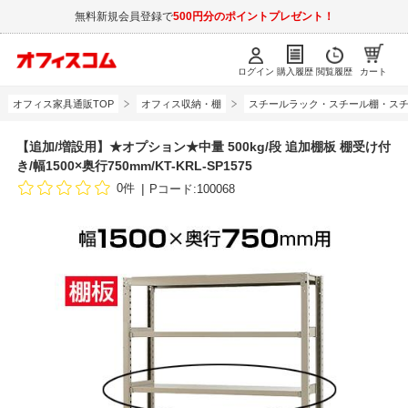
無料新規会員登録で
500円分のポイントプレゼント！
ログイン
購入履歴
閲覧履歴
カート
オフィス家具通販TOP
オフィス収納・棚
スチールラック・スチール棚・スチ
【追加/増設用】★オプション★中量 500kg/段 追加棚板 棚受け付
き/幅1500×奥行750mm/KT-KRL-SP1575
0件
Pコード:100068