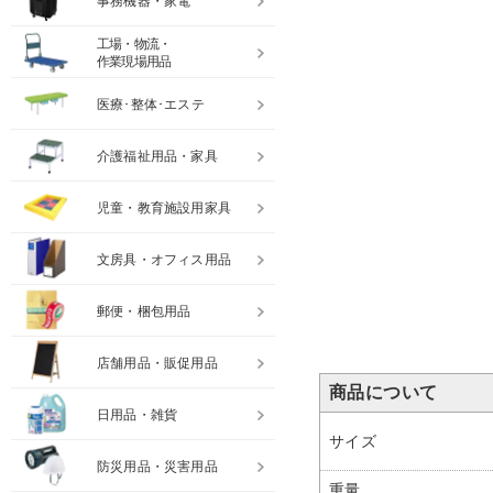
事務機器・家電
工場・物流・
作業現場用品
医療･整体･エステ
介護福祉用品・家具
児童・教育施設用家具
文房具・オフィス用品
郵便・梱包用品
店舗用品・販促用品
商品について
日用品・雑貨
サイズ
防災用品・災害用品
重量