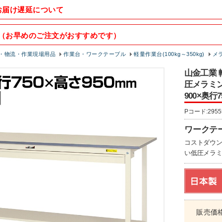
お届け遅延について
（お早めのご注文がおすすめです）
・物流・作業現場用品
作業台・ワークテーブル
軽量作業台(100kg～350kg)
メ
山金工業 
圧メラミン天
900×奥行
Pコード:2955
ワークテー
コストダウン
い低圧メラミ
販売価