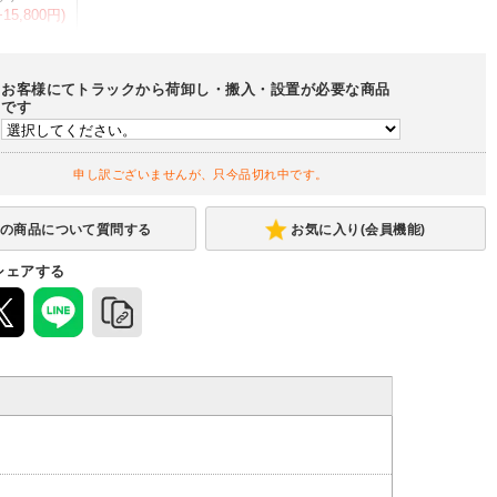
+15,800円)
お客様にてトラックから荷卸し・搬入・設置が必要な商品
半面棚板
全面棚板
です
(+4,100円)
申し訳ございませんが、只今品切れ中です。
750mm
900mm
1200mm
1500mm
1800mm
-
(+7,200円)
(+17,300円)
(+23,000円)
お気に入り(会員機能)
シェアする
600mm
750mm
900mm
(-1,600円)
(+4,700円)
950mm