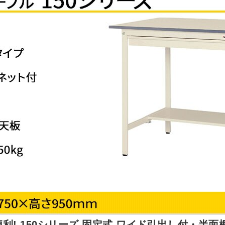
利! 150シリーズ 固定式 ワイド引出し付・半面