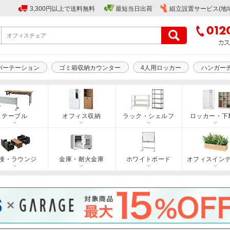
3,300円以上で送料無料
最短当日出荷
組立設置サービス(地
パーテーション
ゴミ箱収納カウンター
4人用ロッカー
ハンガー
テーブル
オフィス収納
ラック・シェルフ
ロッカー・下
接・ラウンジ
金庫・耐火金庫
ホワイトボード
オフィスイン