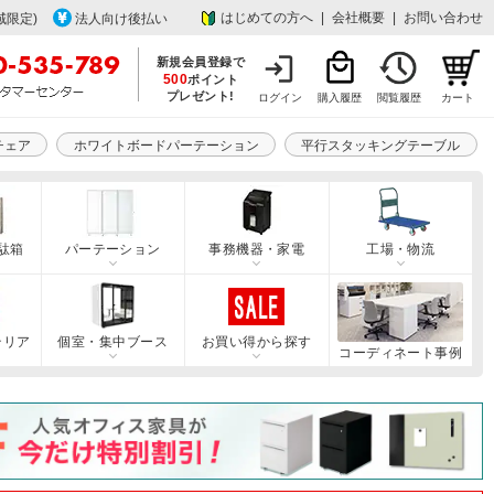
はじめての方へ
|
会社概要
|
お問い合わせ
域限定)
法人向け後払い
新規会員登録で
500
ポイント
プレゼント!
ログイン
購入履歴
閲覧履歴
カート
チェア
ホワイトボードパーテーション
平行スタッキングテーブル
駄箱
パーテーション
事務機器・家電
工場・物流
テリア
個室・集中ブース
お買い得から探す
コーディネート事例