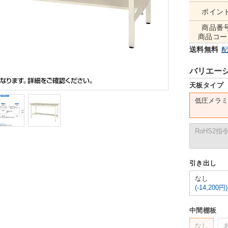
ポイン
商品番
商品コー
送料無料
バリエー
天板タイプ
低圧メラミ
RoHS2
引き出し
なし
(-14,200円)
中間棚板
なし