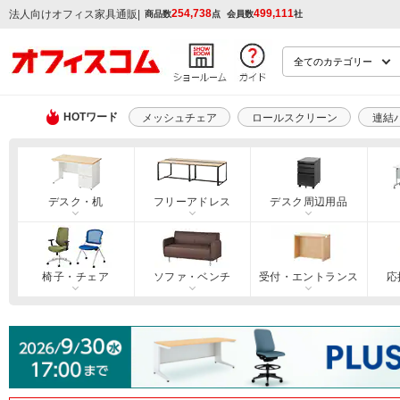
254,738
499,111
|
法人向けオフィス家具通販
商品数
点
会員数
社
HOTワード
メッシュチェア
ロールスクリーン
連結
デスク・机
フリーアドレス
デスク周辺用品
椅子・チェア
ソファ・ベンチ
受付・エントランス
応