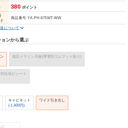
380
ト
ポイント
号
商品番号:YA-PH-975WT-WW
ド
配送について
ションから選ぶ
ン
低圧メラミン天板(導電性ゴムマット貼り)
-
指令対応塩ビシート
-
キャビネット
ワイド引き出し
(-1,400円)
あり