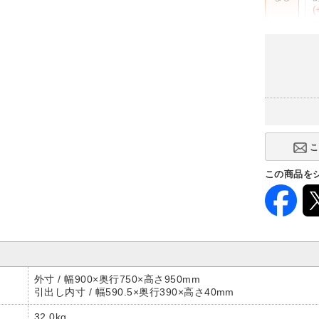
(
下段棚板
なし
(-4,400円)
幅サイズ
600mm
-
奥行サイズ
この商品を
450mm
-
高さサイズ
740mm
(-1,400円)
外寸 / 幅900×奥行750×高さ950mm
引出し内寸 / 幅590.5×奥行390×高さ40mm
32.0kg