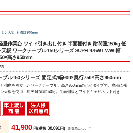
ラミン天板
間口900mm
軽量作業台 ワイド引き出し付き 半面棚付き 耐荷重150kg 低
板 ワークテーブル 150シリーズ SUPH-975WT-WW 幅
750×高さ950mm
55
ブル150シリーズ 固定式/幅900×奥行750×高さ950mm
と強度を両立したワークテーブル。高さ950mmのハイタイプで、摩耗に強
ン天板を使用。均等耐荷重150㎏。半面棚板とワイドキャビネット付き。
41,900
格
38,091
円(税抜
円)
消費税について