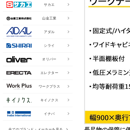
サカエ
山金工業
アダル
シライ
オリバー
エレクター
ワークプラス
キイノクス
イナバ
長尺物の保管に便
全てのブランド・メーカーを見る