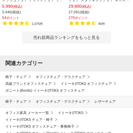
メッシュチェア チャットチェア ラン
チェア スタッキングチェア キャスタ
バーサポート オフィスチェア デスク
ー付き 座面クッション 幅570×奥行
5,990
29,800
(税込)
(税込)
チェア 会議椅子 幅580×奥行580×高
565×高さ805mm 会議室 収納 法人
5,446(税抜)
27,091(税抜)
さ835-930mm
大人数 重ねる 会議用椅子 会議用チェ
54
270
ポイント
ポイント
ア
1,075件
90件
売れ筋商品ランキングをもっと見る
関連カテゴリー
椅子・チェア
オフィスチェア・デスクチェア
高級ブランドオフィスチェア
イトーキ(ITOKI) オフィスチェア
ボニート(Bonito) イトーキ(ITOKI) オフィスチェア
椅子・チェア
オフィスチェア・デスクチェア
レザーチェア
オフィス家具 メーカー一覧
イトーキ(ITOKI)
イトーキ(ITOKI) チェア・椅子
イトーキ(ITOKI) オフィスチェア・事務椅子