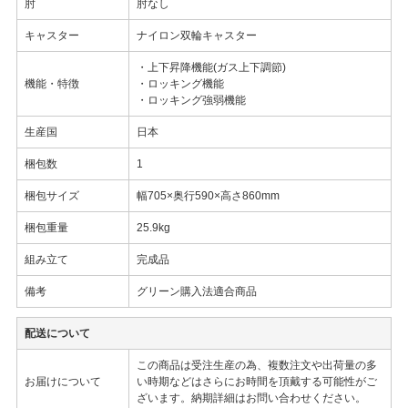
肘
肘なし
キャスター
ナイロン双輪キャスター
・上下昇降機能(ガス上下調節)
機能・特徴
・ロッキング機能
・ロッキング強弱機能
生産国
日本
梱包数
1
梱包サイズ
幅705×奥行590×高さ860mm
梱包重量
25.9kg
組み立て
完成品
備考
グリーン購入法適合商品
配送について
この商品は受注生産の為、複数注文や出荷量の多
お届けについて
い時期などはさらにお時間を頂戴する可能性がご
ざいます。納期詳細はお問い合わせください。