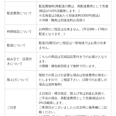
配送費無料(再配達の際は、再配達費用として売価
(税込)の10%頂戴致します。)
配送費用について
※北海道は1個あたり別途送料3300円(税込)
※沖縄・離島は別途送料お見積り
お時間のご指定は出来ません。(平日9時～17時の
時間指定について
配送となります。)
配達日(曜日)のご指定は一部地域ではお受け出来
配達について
ません。
こちらの商品は完成品設置付きでのお届けとなり
組み立て・設置付
ます。
きについて
※開梱・梱包材回収まで無料で行います。
階段での荷上げが必要な場合は別途費用が発生い
階上げについて
たしますので、ご相談下さい。(1階でのお渡しの
場合は送料無料)
土日祝日・曜日指定、階上げ等は別途お見積り。
ご不在の場合、再配達費用として売価(税込)の1
0%頂戴致します。
ご注意
ご希望日がございましたら注文時に備考欄にご記
載ください。