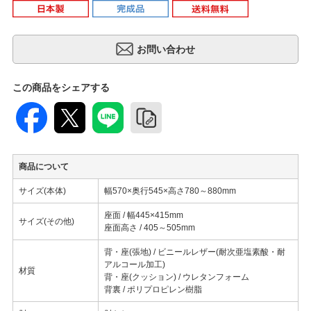
この商品をシェアする
商品について
サイズ(本体)
幅570×奥行545×高さ780～880mm
座面 / 幅445×415mm
サイズ(その他)
座面高さ / 405～505mm
背・座(張地) / ビニールレザー(耐次亜塩素酸・耐
アルコール加工)
材質
背・座(クッション) / ウレタンフォーム
背裏 / ポリプロピレン樹脂