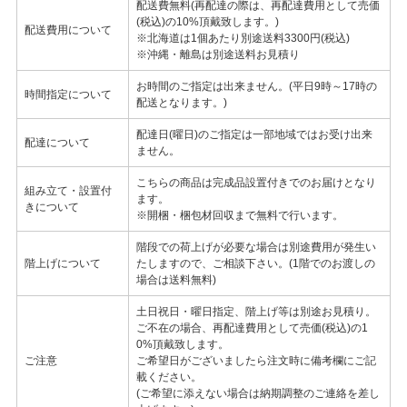
配送費無料(再配達の際は、再配達費用として売価
(税込)の10%頂戴致します。)
配送費用について
※北海道は1個あたり別途送料3300円(税込)
※沖縄・離島は別途送料お見積り
お時間のご指定は出来ません。(平日9時～17時の
時間指定について
配送となります。)
配達日(曜日)のご指定は一部地域ではお受け出来
配達について
ません。
こちらの商品は完成品設置付きでのお届けとなり
組み立て・設置付
ます。
きについて
※開梱・梱包材回収まで無料で行います。
階段での荷上げが必要な場合は別途費用が発生い
階上げについて
たしますので、ご相談下さい。(1階でのお渡しの
場合は送料無料)
土日祝日・曜日指定、階上げ等は別途お見積り。
ご不在の場合、再配達費用として売価(税込)の1
0%頂戴致します。
ご注意
ご希望日がございましたら注文時に備考欄にご記
載ください。
(ご希望に添えない場合は納期調整のご連絡を差し