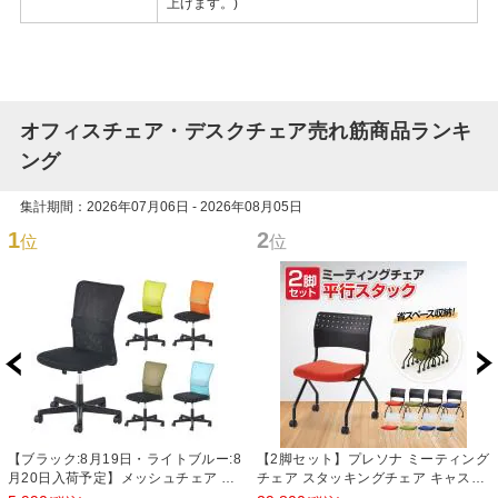
上げます。)
オフィスチェア・デスクチェア売れ筋商品ランキ
ング
集計期間：2026年07月06日 - 2026年08月05日
1
2
位
位
【ブラック:8月19日・ライトブルー:8
【2脚セット】プレソナ ミーティング
月20日入荷予定】メッシュチェア チ
チェア スタッキングチェア キャスタ
ャットチェア ランバーサポート オフ
ー付き 座面クッション 幅570×奥行