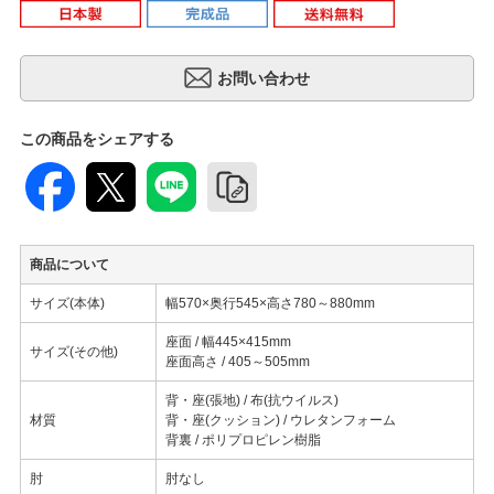
この商品をシェアする
商品について
サイズ(本体)
幅570×奥行545×高さ780～880mm
座面 / 幅445×415mm
サイズ(その他)
座面高さ / 405～505mm
背・座(張地) / 布(抗ウイルス)
材質
背・座(クッション) / ウレタンフォーム
背裏 / ポリプロピレン樹脂
肘
肘なし