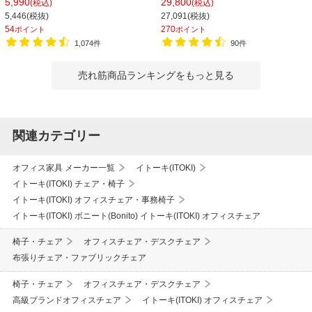
5,990
29,800
(税込)
(税込)
ィスチェア デスクチェア 会議椅子 幅
565×高さ805mm 会議室 収納 法人
5,446(税抜)
27,091(税抜)
580×奥行580×高さ835-930mm
大人数 重ねる 会議用椅子 会議用チェ
54
270
ポイント
ポイント
ア
1,074件
90件
売れ筋商品ランキングをもっと見る
関連カテゴリー
オフィス家具 メーカー一覧
イトーキ(ITOKI)
イトーキ(ITOKI) チェア・椅子
イトーキ(ITOKI) オフィスチェア・事務椅子
イトーキ(ITOKI) ボニート(Bonito) イトーキ(ITOKI) オフィスチェア
椅子・チェア
オフィスチェア・デスクチェア
布張りチェア・ファブリックチェア
椅子・チェア
オフィスチェア・デスクチェア
高級ブランドオフィスチェア
イトーキ(ITOKI) オフィスチェア