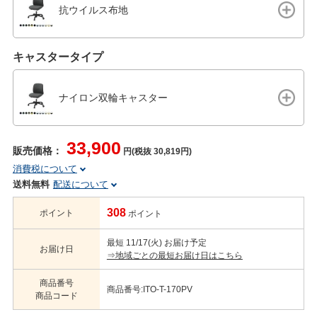
抗ウイルス布地
キャスタータイプ
ナイロン双輪キャスター
33,900
販売価格：
円(税抜 30,819円)
消費税について
送料無料
配送について
308
ポイント
ポイント
最短 11/17(火) お届け予定
お届け日
⇒地域ごとの最短お届け日はこちら
商品番号
商品番号:ITO-T-170PV
商品コード