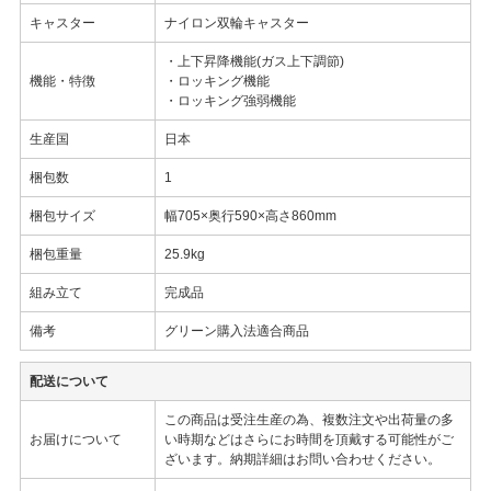
キャスター
ナイロン双輪キャスター
・上下昇降機能(ガス上下調節)
機能・特徴
・ロッキング機能
・ロッキング強弱機能
生産国
日本
梱包数
1
梱包サイズ
幅705×奥行590×高さ860mm
梱包重量
25.9kg
組み立て
完成品
備考
グリーン購入法適合商品
配送について
この商品は受注生産の為、複数注文や出荷量の多
お届けについて
い時期などはさらにお時間を頂戴する可能性がご
ざいます。納期詳細はお問い合わせください。