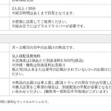
2人以上 / 30分
※組立時間はあくまで目安となります。
※壁面に設置してご使用ください。
※組み立てにはプラスドライバーが必要です。
月～土曜日の日中のお届けの商品です。
法人様配送費無料
※北海道は1個あたり別途送料5,500円(税込)
※沖縄・離島は別途送料お見積り
個人宅(法人名または屋号の記載がされていない)へのお届け
ださい。
※商品のお届けは車上渡し(配送トラックの荷台でのお引渡し
※搬入設置をご希望の場合は、別途配送の手配が必要となる
い合わせください。(離島等一部対応不可地域がございます)
整理に便利なウッドカルテシェルフ。