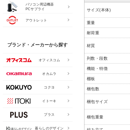
パソコン周辺機器
PCサプライ
サイズ(本体)
アウトレット
重量
耐荷重
ブランド・メーカーから探す
材質
列数・段数
オフィスコム
機能・特徴
オカムラ
棚板
コクヨ
梱包数
イトーキ
梱包サイズ
プラス
梱包重量
暮らしのデザイン
組み立て