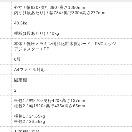
外寸 / 幅820×奥行360×高さ1850mm
内寸(1段あたり) / 幅784×奥行330×高さ277mm
49.5kg
棚板(1段あたり) / 40kg
本体 / 低圧メラミン樹脂化粧木質ボード、PVCエッジ
アジャスター / PP
6段
A4ファイル対応
固定棚
2
梱包1 / 幅870×奥行420×高さ137mm
梱包2 / 幅1920×奥行435×高さ65mm
梱包1 / 24.65kg
梱包2 / 26.55kg
お客様組立品