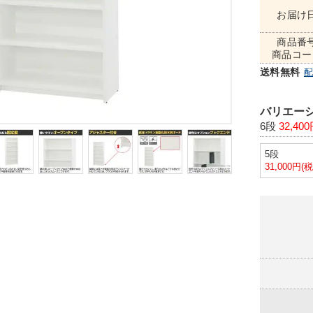
お届け
商品番
商品コー
送料無料
バリエーシ
6段
32,40
5段
31,000円(