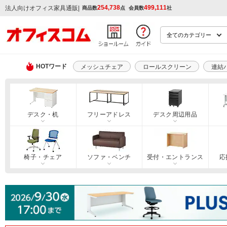
254,738
499,111
|
法人向けオフィス家具通販
商品数
点
会員数
社
HOTワード
メッシュチェア
ロールスクリーン
連結
デスク・机
フリーアドレス
デスク周辺用品
椅子・チェア
ソファ・ベンチ
受付・エントランス
応