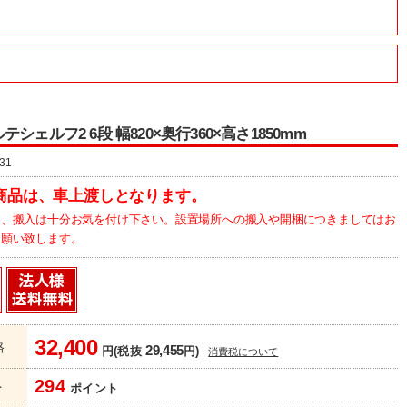
シェルフ2 6段 幅820×奥行360×高さ1850mm
31
商品は、車上渡しとなります。
為、搬入は十分お気を付け下さい。設置場所への搬入や開梱につきましてはお
お願い致します。
32,400
格
29,455
円(税抜
円)
消費税について
294
ト
ポイント