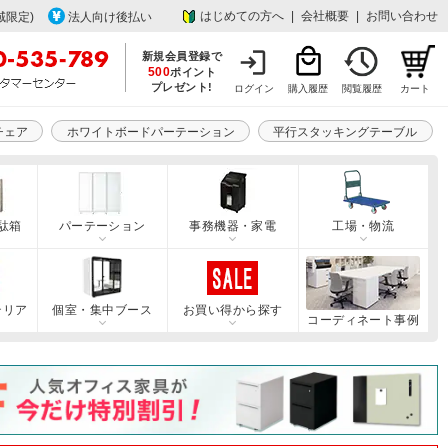
はじめての方へ
|
会社概要
|
お問い合わせ
域限定)
法人向け後払い
新規会員登録で
500
ポイント
プレゼント!
ログイン
購入履歴
閲覧履歴
カート
チェア
ホワイトボードパーテーション
平行スタッキングテーブル
駄箱
パーテーション
事務機器・家電
工場・物流
テリア
個室・集中ブース
お買い得から探す
コーディネート事例