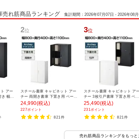
庫売れ筋商品ランキング
集計期間：2026年07月07日 - 2026年08月
2
3
位
位
ト アー
スチール書庫 キャビネット アー
スチール書庫 キャビネット ア
付き 幅
チー 両開き書庫 下置き用 ベース
チー 3枚引戸書庫 下置き用 ベ
0mm
付き 幅800×奥行400×高さ
ス付き 幅800×奥行400×高さ
24,990
(税込)
25,490
(税込)
1100mm
1100mm
227
231
ポイント
ポイント
件
821件
821件
売れ筋商品ランキングをもっと