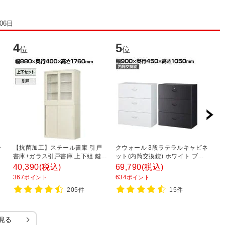
06日
4
5
6
位
位
ー
【抗菌加工】スチール書庫 引戸
クウォール 3段ラテラルキャビネ
ス
ー
書庫+ガラス引戸書庫 上下組 鍵付
ット(内筒交換錠) ホワイト ブラ
チ
き オフィス キャビネット 国産 完
ック 幅900×奥行450×高さ
8
40,390
(税込)
69,790
(税込)
2
成品 【SIAA】
1050mm/RW45-310D RK45-
367
634
2
ポイント
ポイント
310D 【国産】 【完成品】
205件
15件
見る