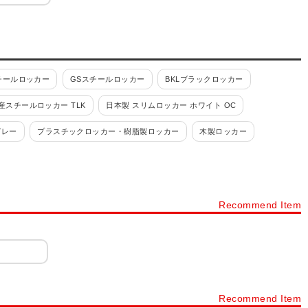
チールロッカー
GSスチールロッカー
BKLブラックロッカー
産スチールロッカー TLK
日本製 スリムロッカー ホワイト OC
グレー
プラスチックロッカー・樹脂製ロッカー
木製ロッカー
ルロッカー
パーソナルロッカー・フリーアドレスロッカー
カー 4人用
ロッカー 6人用
ロッカー 8人用
ロッカー 9人用
Recommend Item
ョン
ロッカー シリンダー錠
ロッカー ダイヤル錠
ネット・書庫
スチールキャビネット・スチール書庫
タイプから探す
下駄箱・シューズボックス・シューズロッカー・靴箱
ック
樹脂棚付き 木製スリッパシューズラック
Recommend Item