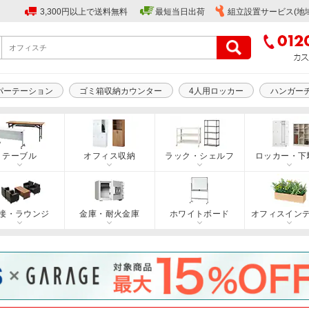
3,300円以上で送料無料
最短当日出荷
組立設置サービス(地
パーテーション
ゴミ箱収納カウンター
4人用ロッカー
ハンガー
テーブル
オフィス収納
ラック・シェルフ
ロッカー・下
接・ラウンジ
金庫・耐火金庫
ホワイトボード
オフィスイン