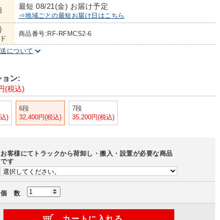
最短 08/21(金) お届け予定
日
⇒地域ごとの最短お届け日はこちら
号
商品番号:RF-RFMCS2-6
ド
配送について
ョン:
0円(税込)
6段
7段
税込)
32,400円(税込)
35,200円(税込)
お客様にてトラックから荷卸し・搬入・設置が必要な商品
です
個 数