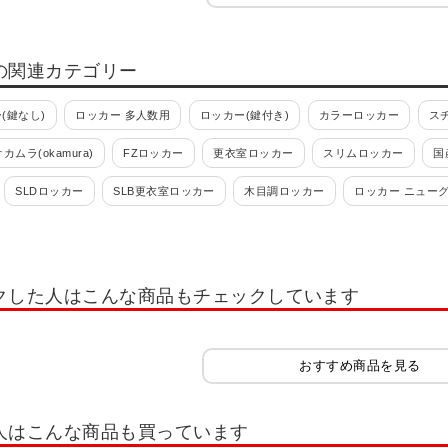
の関連カテゴリー
(鍵なし)
ロッカー 多人数用
ロッカー(鍵付き)
カラーロッカー
ス
オカムラ(okamura)
FZロッカー
更衣室ロッカー
スリムロッカー
国
SLDロッカー
SLB更衣室ロッカー
木目調ロッカー
ロッカー ニュー
 ロッカー ホワイト OC
多人数用小物入れロッカー
学校用ロッカー・スクー
れ・スイッパー
ロッカー 1人用
ロッカー 2人用
ロッカー 3人用
ロッ
クした人はこんな商品もチェックしています
ー 12人用
ロッカー 多人数用
ロッカーホワイト系(白)
ロッカーオプシ
ッカー IC錠
ロッカー 南京錠
コインリターン錠
内筒交換錠
キャビ
おすすめ商品を見る
書類整理ケース
木製キャビネット・木製ラック・木製書庫
役員用家具
扉
木製シューズラック
樹脂棚付き 木製シューズラック
木製スリッパシューズラ
人はこんな商品も買っています