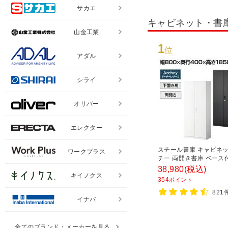
サカエ
キャビネット・書
山金工業
1
位
アダル
シライ
オリバー
エレクター
スチール書庫 キャビネッ
ワークプラス
チー 両開き書庫 ベース
800×奥行400×高さ185
38,980
(税込)
キイノクス
354
ポイント
821
イナバ
全てのブランド・メーカーを見る