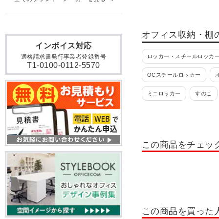
オフィス収納・棚
インボイス対応
ロッカー・スチールロッカー
適格請求書発行事業者登録番号
T1-0100-0112-5570
OCスチールロッカー
ミニロッカー
すのこ
貴重品ロッカー
日本製
掃除用具入れ・掃除道具入
この商品をチェッ
ロッカー 10人用
ロッカ
ロッカー テンキー錠
ロ
書類整理棚・小物整理棚・
OCシューズロッカー
この商品を買った