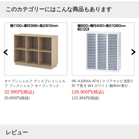
このカテゴリーにはこんな商品もあります
オープンシェルフ ディスプレイシェル
RE-A105KA-ATN | クリアキャビ浅型3
フ ブックシェルフ オープンラック 収
列 下置き W4 ホワイト 幅900×奥行
納棚 リビング収納 木製 本棚 幅1100×
400×高さ1050mm プラス(PLUS) クリ
22,990円(税込)
126,900円(税込)
奥行398×高さ810mm RURUS(ルルス)
アケース キャビネット A4 収納ケース
20,900円(税抜)
115,364円(税抜)
RUR85-110S
書類整理棚 オフィス収納
レビュー