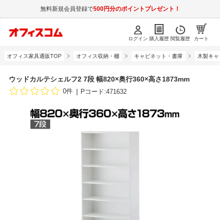
無料新規会員登録で
500円分のポイントプレゼント！
ログイン
購入履歴
閲覧履歴
カート
オフィス家具通販TOP
オフィス収納・棚
キャビネット・書庫
木製キャ
ウッドカルテシェルフ2 7段 幅820×奥行360×高さ1873mm
0件
Pコード:471632