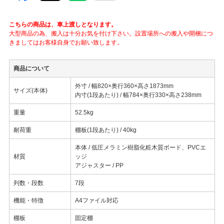
こちらの商品は、車上渡しとなります。
大型商品の為、搬入は十分お気を付け下さい。設置場所への搬入や開梱につ
きましてはお客様自身でお願い致します。
商品について
外寸 / 幅820×奥行360×高さ1873mm
サイズ(本体)
内寸(1段あたり) / 幅784×奥行330×高さ238mm
重量
52.5kg
耐荷重
棚板(1段あたり) / 40kg
本体 / 低圧メラミン樹脂化粧木質ボード、PVCエ
材質
ッジ
アジャスター / PP
列数・段数
7段
機能・特徴
A4ファイル対応
棚板
固定棚