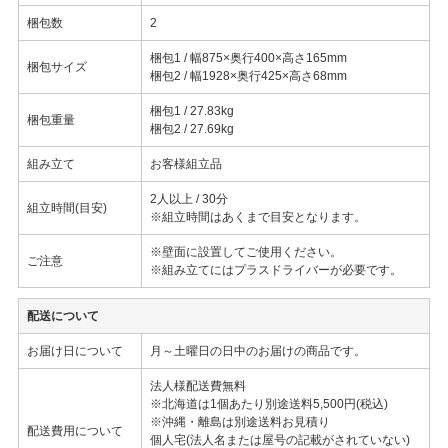
梱包数
2
梱包1 / 幅875×奥行400×高さ165mm
梱包サイズ
梱包2 / 幅1928×奥行425×高さ68mm
梱包1 / 27.83kg
梱包重量
梱包2 / 27.69kg
組み立て
お客様組立品
2人以上 / 30分
組立時間(目安)
※組立時間はあくまで目安となります。
※壁面に設置してご使用ください。
ご注意
※組み立てにはプラスドライバーが必要です。
配送について
お届け日について
月～土曜日の日中のお届けの商品です。
法人様配送費無料
※北海道は1個あたり別途送料5,500円(税込)
※沖縄・離島は別途送料お見積り
配送費用について
個人宅(法人名または屋号の記載がされていない)