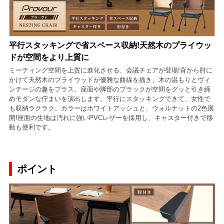
平行スタッキングで省スペース収納!天然木のプライウッ
ドが空間をより上質に
ミーティング空間を上質に進化させる、会議チェアが登場!背から肘に
かけて天然木のプライウッドが優雅な曲線を描き、木の温もりとヴィ
ンテージの趣をプラス。座面や脚部のブラックが空間をグッと引き締
めモダンな佇まいを演出します。平行にスタッキングできて、女性で
も収納ラクラク。カラーはホワイトアッシュと、ウォルナットの2色展
開!座面の生地は汚れに強いPVCレザーを採用し、キャスター付きで移
動も便利です。
ポイント