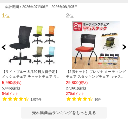
集計期間：2026年07月06日 - 2026年08月05日
1
2
位
位
【ライトブルー:8月20日入荷予定】
【2脚セット】プレソナ ミーティング
メッシュチェア チャットチェア ラン
チェア スタッキングチェア キャスタ
バーサポート オフィスチェア デスク
ー付き 座面クッション 幅570×奥行
5,990
29,800
(税込)
(税込)
チェア 会議椅子 幅580×奥行580×高
565×高さ805mm 会議室 収納 法人
5,446(税抜)
27,091(税抜)
さ835-930mm
大人数 重ねる 会議用椅子 会議用チェ
54
270
ポイント
ポイント
ア
1,074件
90件
売れ筋商品ランキングをもっと見る