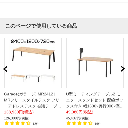
このページで使用している商品
Garage(ガラージ) MR2412 |
U型ミーティングテーブル2 モ
MRフリースタイルデスク フリ
ニタースタンドセット 配線ボッ
ーアドレスデスク 会議テーブル
クス付き 幅1600×奥行900×高さ
配線収納付き 幅2400×奥行
138,930円(税込)
720mm 会議用テーブル【ホワ
49,980円(税込)
1200×高さ720mm
イト・チャコールグレー:販売終
126,300円(税抜)
45,437円(税抜)
了】
12件
16件