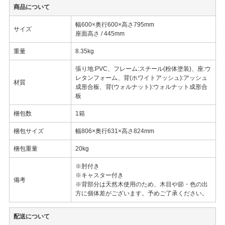
商品について
幅600×奥行600×高さ795mm
サイズ
座面高さ / 445mm
重量
8.35kg
張り地:PVC、フレーム:スチール(粉体塗装)、座:ウ
レタンフォーム、背(ホワイトアッシュ):アッシュ
材質
成形合板、背(ウォルナット):ウォルナット成形合
板
梱包数
1箱
梱包サイズ
幅806×奥行631×高さ824mm
梱包重量
20kg
※肘付き
※キャスター付き
備考
※背部分は天然木使用のため、木目や節・色の出
方に個体差がございます。予めご了承ください。
配送について