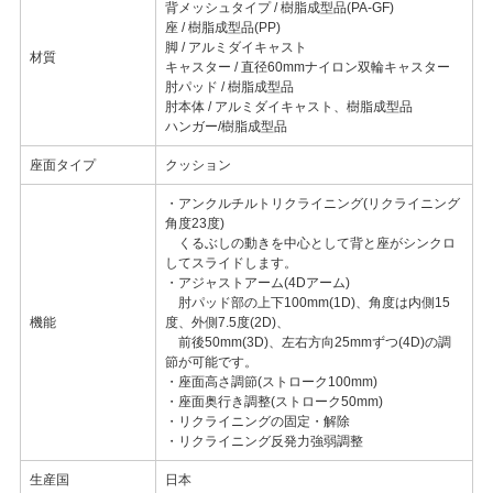
背メッシュタイプ / 樹脂成型品(PA-GF)
座 / 樹脂成型品(PP)
脚 / アルミダイキャスト
材質
キャスター / 直径60mmナイロン双輪キャスター
肘パッド / 樹脂成型品
肘本体 / アルミダイキャスト、樹脂成型品
ハンガー/樹脂成型品
座面タイプ
クッション
・アンクルチルトリクライニング(リクライニング
角度23度)
くるぶしの動きを中心として背と座がシンクロ
してスライドします。
・アジャストアーム(4Dアーム)
肘パッド部の上下100mm(1D)、角度は内側15
機能
度、外側7.5度(2D)、
前後50mm(3D)、左右方向25mmずつ(4D)の調
節が可能です。
・座面高さ調節(ストローク100mm)
・座面奥行き調整(ストローク50mm)
・リクライニングの固定・解除
・リクライニング反発力強弱調整
生産国
日本