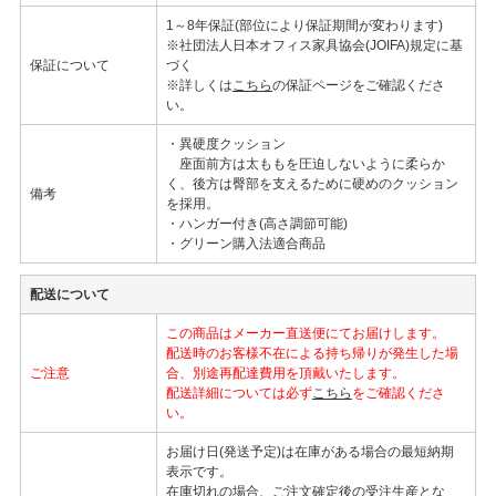
1～8年保証(部位により保証期間が変わります)
※社団法人日本オフィス家具協会(JOIFA)規定に基
保証について
づく
※詳しくは
こちら
の保証ページをご確認くださ
い。
・異硬度クッション
座面前方は太ももを圧迫しないように柔らか
く、後方は臀部を支えるために硬めのクッション
備考
を採用。
・ハンガー付き(高さ調節可能)
・グリーン購入法適合商品
配送について
この商品はメーカー直送便にてお届けします。
配送時のお客様不在による持ち帰りが発生した場
ご注意
合、別途再配達費用を頂戴いたします。
配送詳細については必ず
こちら
をご確認くださ
い。
お届け日(発送予定)は在庫がある場合の最短納期
表示です。
在庫切れの場合、ご注文確定後の受注生産とな