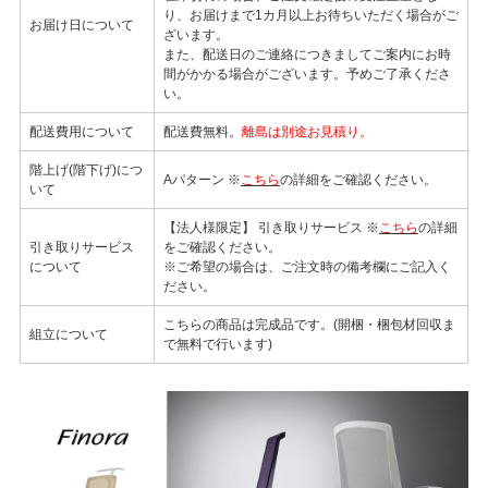
り、お届けまで1カ月以上お待ちいただく場合がご
お届け日について
ざいます。
また、配送日のご連絡につきましてご案内にお時
間がかかる場合がございます。予めご了承くださ
い。
配送費用について
配送費無料。
離島は別途お見積り。
階上げ(階下げ)につ
Aパターン ※
こちら
の詳細をご確認ください。
いて
【法人様限定】 引き取りサービス ※
こちら
の詳細
引き取りサービス
をご確認ください。
について
※ご希望の場合は、ご注文時の備考欄にご記入く
ださい。
こちらの商品は完成品です。(開梱・梱包材回収ま
組立について
で無料で行います)