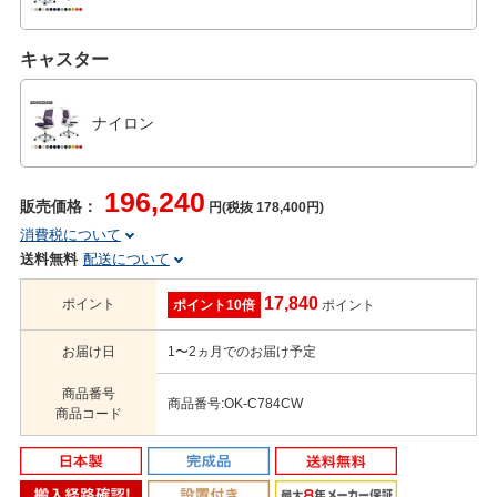
キャスター
ナイロン
196,240
販売価格：
円(税抜 178,400円)
消費税について
送料無料
配送について
17,840
ポイント
ポイント10倍
ポイント
お届け日
1〜2ヵ月でのお届け予定
商品番号
商品番号:OK-C784CW
商品コード