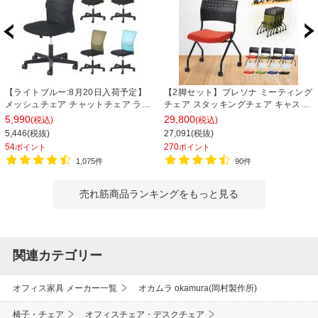
【ライトブルー:8月20日入荷予定】
【2脚セット】プレソナ ミーティング
メッシュチェア チャットチェア ラン
チェア スタッキングチェア キャスタ
バーサポート オフィスチェア デスク
ー付き 座面クッション 幅570×奥行
5,990
29,800
(税込)
(税込)
チェア 会議椅子 幅580×奥行580×高
565×高さ805mm 会議室 収納 法人
5,446(税抜)
27,091(税抜)
さ835-930mm
大人数 重ねる 会議用椅子 会議用チェ
54
270
ポイント
ポイント
ア
1,075件
90件
売れ筋商品ランキングをもっと見る
関連カテゴリー
オフィス家具 メーカー一覧
オカムラ okamura(岡村製作所)
椅子・チェア
オフィスチェア・デスクチェア