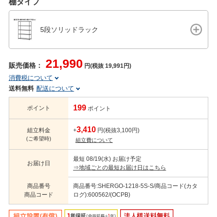
棚タイプ
5段ソリッドラック
21,990
販売価格：
円(税抜 19,991円)
消費税について
送料無料
配送について
199
ポイント
ポイント
3,410
組立料金
+
円(税抜3,100円)
(ご希望時)
組立費について
最短 08/19(水) お届け予定
お届け日
⇒地域ごとの最短お届け日はこちら
商品番号
商品番号:SHERGO-1218-5S-S/商品コード(カタ
商品コード
ログ):600562/(OCPB)