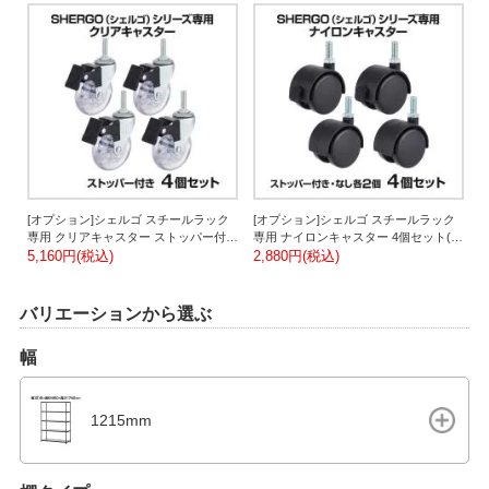
[オプション]シェルゴ スチールラック
[オプション]シェルゴ スチールラック
専用 クリアキャスター ストッパー付き
専用 ナイロンキャスター 4個セット(ス
4個セット
5,160円(税込)
トッパー付き2個/なし2個)
2,880円(税込)
バリエーションから選ぶ
幅
1215mm