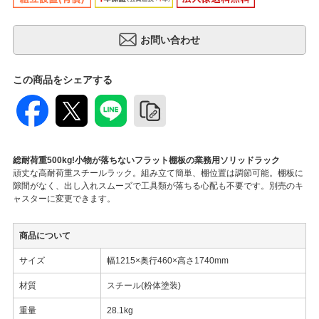
この商品をシェアする
総耐荷重500kg!小物が落ちないフラット棚板の業務用ソリッドラック
頑丈な高耐荷重スチールラック。組み立て簡単、棚位置は調節可能。棚板に
隙間がなく、出し入れスムーズで工具類が落ちる心配も不要です。別売のキ
ャスターに変更できます。
商品について
サイズ
幅1215×奥行460×高さ1740mm
材質
スチール(粉体塗装)
重量
28.1kg