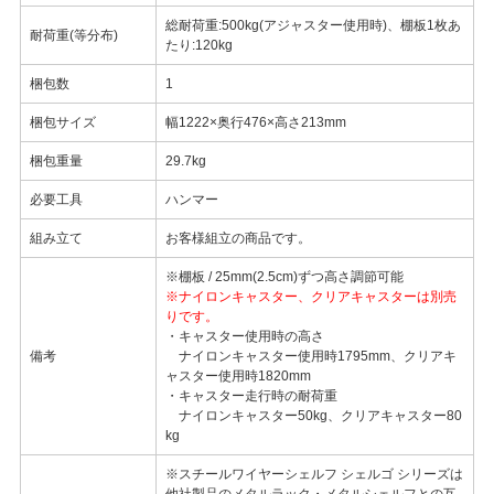
総耐荷重:500kg(アジャスター使用時)、棚板1枚あ
耐荷重(等分布)
たり:120kg
梱包数
1
梱包サイズ
幅1222×奥行476×高さ213mm
梱包重量
29.7kg
必要工具
ハンマー
組み立て
お客様組立の商品です。
※棚板 / 25mm(2.5cm)ずつ高さ調節可能
※ナイロンキャスター、クリアキャスターは別売
りです。
・キャスター使用時の高さ
備考
ナイロンキャスター使用時1795mm、クリアキ
ャスター使用時1820mm
・キャスター走行時の耐荷重
ナイロンキャスター50kg、クリアキャスター80
kg
※スチールワイヤーシェルフ シェルゴ シリーズは
他社製品のメタルラック・メタルシェルフとの互