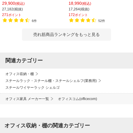
150kg/段 天地6段 幅1812×奥行462×
シェルゴ 幅1515×奥行460×高さ
29,900
18,990
(税込)
(税込)
高さ2100mm スチール棚 スチールシ
1740mm
27,182(税抜)
17,264(税抜)
ェルフ 収納棚 オープンラック 収納ラ
271
172
ポイント
ポイント
ック
6件
52件
売れ筋商品ランキングをもっと見る
関連カテゴリー
オフィス収納・棚
スチールラック・スチール棚・スチールシェルフ(業務用)
スチールワイヤーラック シェルゴ
オフィス家具 メーカー一覧
オフィスコム(officecom)
オフィス収納・棚の関連カテゴリー