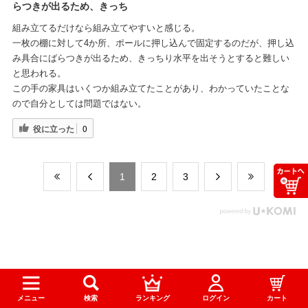
らつきが出るため、きっち
組み立てるだけなら組み立てやすいと感じる。
一枚の棚に対して4か所、ポールに押し込んで固定するのだが、押し込
み具合にばらつきが出るため、きっちり水平を出そうとすると難しい
と思われる。
この手の家具はいくつか組み立てたことがあり、わかっていたことな
ので自分としては問題ではない。
役に立った
0
​1
​2
​3
お買い物ガイド
メニュー
検索
ランキング
ログイン
カート