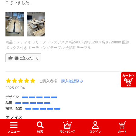
ございました。
商品：
メティオ フリーアドレスデスク 幅2400×奥行1200×高さ720mm 配線
ボックス付き ミーティングテーブル 会議用テーブル
役に立った
0
ご購入者様
購入確認済み
2025-09-04
デザイン
品質
梱包、配送
オフィス
しっかりしていてお値段以上だと思います。
メニュー
検索
ランキング
ログイン
カート
商品：
メティオ2.0 古木調 フリーアドレスデスク 幅2400×奥行1200×高さ