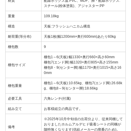
材質
配線ボックス蓋:PVC、MDF、脚・配線ボックス:
スチール(粉体塗装)、アジャスター:PP
重量
109.18kg
構造
天板:フラッシュハニカム構造
耐荷重(等分布)
天板1枚(幅1200mm×奥行600mm)あたり60kg
梱包数
9
梱包1～6(天板):幅1330×奥行660×高さ60mm
梱包7(エンド脚):幅1320×奥行805×高さ155mm
梱包サイズ
梱包8・9(センター脚):幅1170×奥行1015×高さ16
0mm
梱包1～6(天板):10.65kg、梱包7(エンド脚):26.68k
梱包重量
g、梱包8～9(センター脚):18.66kg
必要工具
六角レンチ(付属)
組み立て
お客様組立の商品です。
※2025年10月中旬頃の出荷分より、従来同梱して
おりましたホルムアルデヒド吸着シートの同梱が
備考
随時無くなります(供給メーカーの廃番のため)。