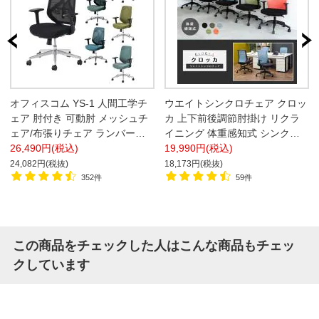
オフィスコム YS-1 人間工学チ
ウエイトシンクロチェア クロッ
ェア 肘付き 可動肘 メッシュチ
カ 上下前後調節肘掛け リクラ
ェア/布張りチェア ランバーサ
イニング 体重感知式 シンクロ
ポート ロッキング オフィスチ
26,490円(税込)
ロッキング オフィスチェア
19,990円(税込)
ェア 椅子
24,082円(税抜)
18,173円(税抜)
352件
59件
この商品をチェックした人はこんな商品もチェッ
クしています