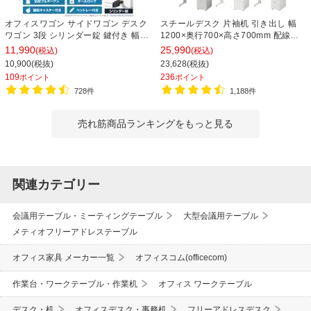
オフィスワゴン サイドワゴン デスク
スチールデスク 片袖机 引き出し 幅
ワゴン 3段 シリンダー錠 鍵付き 幅
1200×奥行700×高さ700mm 配線穴
390×奥行510×高さ600mm【ホワイ
事務机 ビジネスデスク
11,990
25,990
(税込)
(税込)
ト・ブラック】
10,900(税抜)
23,628(税抜)
109
236
ポイント
ポイント
728件
1,188件
売れ筋商品ランキングをもっと見る
関連カテゴリー
会議用テーブル・ミーティングテーブル
大型会議用テーブル
メティオフリーアドレステーブル
オフィス家具 メーカー一覧
オフィスコム(officecom)
作業台・ワークテーブル・作業机
オフィス ワークテーブル
デスク・机
オフィスデスク・事務机
フリーアドレスデスク