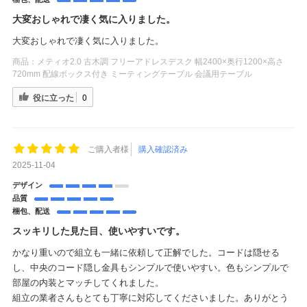
大変おしゃれで凄く気に入りました。
大変おしゃれで凄く気に入りました。
商品：
メティオ2.0 古木調 フリーアドレスデスク 幅2400×奥行1200×高さ
720mm 配線ボックス付き ミーティングテーブル 会議用テーブル
役に立った
0
ご購入者様
購入確認済み
2025-11-04
デザイン
品質
梱包、配送
スッキリした見た目、使いやすいです。
かなり重いので組立も一緒に依頼して正解でした。コードは隠せる
し、中央のコード隠し金具もシンプルで使いやすい。色もシンプルで
部屋の内装とマッチしてくれました。
組立の業者さんもとても丁寧に対応してくださいました。ありがとう